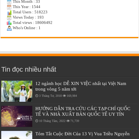
This Month : 33
This Year : 1544
Total Users : 518223
Views Today : 193
Total views : 18606492
Who's Online : 1
Tin đọc nhiều nhất
12 ngành học DỄ XIN VIỆC nhất tại Việt Nam
trong vòng 5 năm tới
3 Tháng Tư, 2018
169,984
HƯỚNG DẪN TRA CỨU CÁC TẠP CHÍ QUỐC
TẾ VÀ NHÀ XUẤT BẢN QUỐC TẾ UY TÍN
10 Tháng Tám, 2022
71,739
Tóm Tắt Cuộc Đời Của 13 Vị Vua Triều Nguyễn