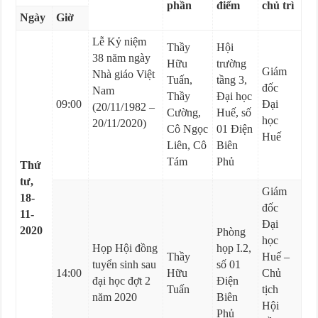
phần
điểm
chủ trì
Ngày
Giờ
Lễ Kỷ niệm
Thầy
Hội
38 năm ngày
Hữu
trường
Giám
Nhà giáo Việt
Tuấn,
tầng 3,
đốc
Nam
Thầy
Đại học
09:00
Đại
(20/11/1982 –
Cường,
Huế, số
học
20/11/2020)
Cô Ngọc
01 Điện
Huế
Liên, Cô
Biên
Tám
Phủ
Thứ
tư,
Giám
18-
đốc
11-
Đại
2020
Phòng
học
Họp Hội đồng
họp I.2,
Thầy
Huế –
tuyển sinh sau
số 01
14:00
Hữu
Chủ
đại học đợt 2
Điện
Tuấn
tịch
năm 2020
Biên
Hội
Phủ