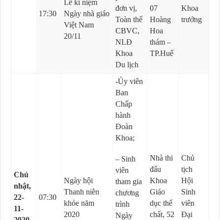
Lễ kỉ niệm
đơn vị,
07
Khoa
17:30
Ngày nhà giáo
Toàn thể
Hoàng
trưởng
Việt Nam
CBVC,
Hoa
20/11
NLĐ
thám –
Khoa
TP.Huế
Du lịch
-Ủy viên
Ban
Chấp
hành
Đoàn
Khoa;
Nhà thi
Chủ
– Sinh
đấu
tịch
viên
Chủ
Ngày hội
Khoa
Hội
tham gia
nhật,
Thanh niên
Giáo
Sinh
chương
22-
07:30
khỏe năm
dục thể
viên
trình
11-
2020
chất, 52
Đại
Ngày
2020