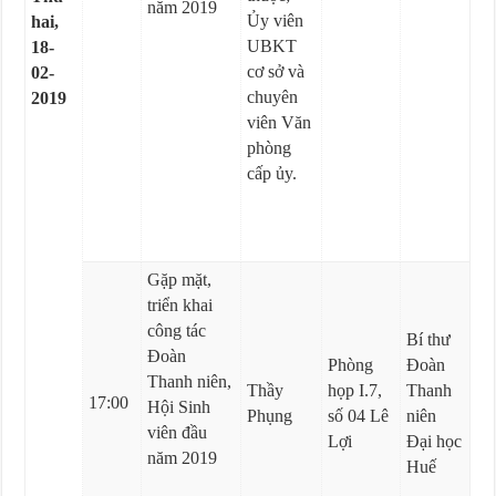
năm 2019
Ủy viên
hai,
UBKT
18-
cơ sở và
02-
chuyên
2019
viên Văn
phòng
cấp ủy.
Gặp mặt,
triển khai
công tác
Bí thư
Đoàn
Phòng
Đoàn
Thanh niên,
Thầy
họp I.7,
Thanh
17:00
Hội Sinh
Phụng
số 04 Lê
niên
viên đầu
Lợi
Đại học
năm 2019
Huế