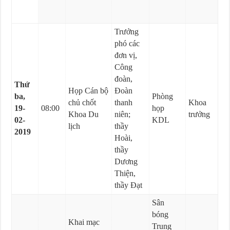
Trưởng
phó các
đơn vị,
Công
đoàn,
Thứ
Họp Cán bộ
Đoàn
ba,
Phòng
chủ chốt
thanh
Khoa
19-
08:00
họp
Khoa Du
niên;
trưởng
02-
KDL
lịch
thầy
2019
Hoài,
thầy
Dương
Thiện,
thầy Đạt
Sân
bóng
Khai mạc
Trung