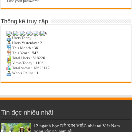
Lost your password?
Thống kê truy cập
Users Today : 2
Users Yesterday : 2
This Month : 36
This Year : 1547
Total Users : 518226
Views Today : 1106
Total views : 18623117
Who's Online : 1
Tin đọc nhiều nhất
12 ngành học DỄ XIN VIỆC nhất tại Việt Nam
trong vòng 5 năm tới