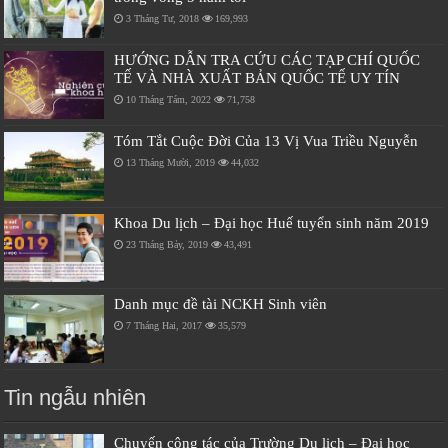
3 Tháng Tư, 2018
169,993
HƯỚNG DẪN TRA CỨU CÁC TẠP CHÍ QUỐC
TẾ VÀ NHÀ XUẤT BẢN QUỐC TẾ UY TÍN
10 Tháng Tám, 2022
71,758
Tóm Tắt Cuộc Đời Của 13 Vị Vua Triều Nguyễn
13 Tháng Mười, 2019
44,032
Khoa Du lịch – Đại học Huế tuyển sinh năm 2019
23 Tháng Bảy, 2019
43,491
Danh mục đề tài NCKH Sinh viên
7 Tháng Hai, 2017
35,579
Tin ngẫu nhiên
Chuyến công tác của Trường Du lịch – Đại học