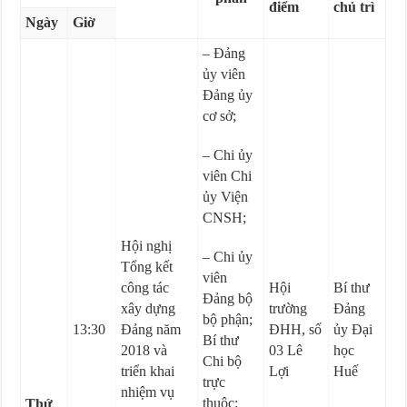
điểm
chủ trì
Ngày
Giờ
– Đảng
ủy viên
Đảng ủy
cơ sở;
– Chi ủy
viên Chi
ủy Viện
CNSH;
Hội nghị
– Chi ủy
Tổng kết
viên
công tác
Hội
Bí thư
Đảng bộ
xây dựng
trường
Đảng
bộ phận;
13:30
Đảng năm
ĐHH, số
ủy Đại
Bí thư
2018 và
03 Lê
học
Chi bộ
triển khai
Lợi
Huế
trực
nhiệm vụ
thuộc;
Thứ