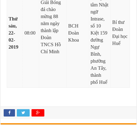
Giải Bóng
tâm Nhật
đá chào
ngữ
mừng 88
Thứ
Intrase,
Bí thư
năm ngày
sáu,
BCH
số 10
Đoàn
thành lập
22-
08:00
Đoàn
Kiệt 159
Đại học
Đoàn
02-
Khoa
đường
Huế
TNCS Hồ
2019
Ngự
Chí Minh
Bình,
phường
An Tây,
thành
phố Huế