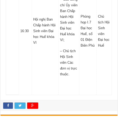
chí Ủy viên
Ban Chấp
Phòng
Chủ
hành Hội
Hội nghị Ban
họp I.7
tịch Hội
Sinh viên
Chấp hành Hội
Đại học
Sinh
Đại học
16:30
Sinh viên Đại
Huế, số
viên
Huế khóa
học Huế khóa
01 Điện
Đại học
VI;
VI
Biên Phủ
Huế
– Chủ tịch
Hội Sinh
viên Các
đơn vị trực
thuộc.