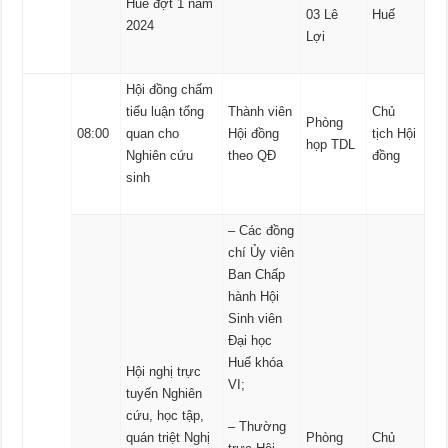
Huế đợt 1 năm
03 Lê
Huế
2024
Lợi
Hội đồng chấm
tiểu luận tổng
Thành viên
Chủ
Phòng
08:00
quan cho
Hội đồng
tịch Hội
họp TDL
Nghiên cứu
theo QĐ
đồng
sinh
– Các đồng
chí Ủy viên
Ban Chấp
hành Hội
Sinh viên
Đại học
Huế khóa
Hội nghị trực
VI;
tuyến Nghiên
cứu, học tập,
– Thường
quán triệt Nghị
Phòng
Chủ