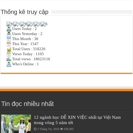
Thống kê truy cập
Users Today : 2
Users Yesterday : 2
This Month : 36
This Year : 1547
Total Users : 518226
Views Today : 1105
Total views : 18623116
Who's Online : 1
Tin đọc nhiều nhất
12 ngành học DỄ XIN VIỆC nhất tại Việt Nam
trong vòng 5 năm tới
3 Tháng Tư, 2018
169,993