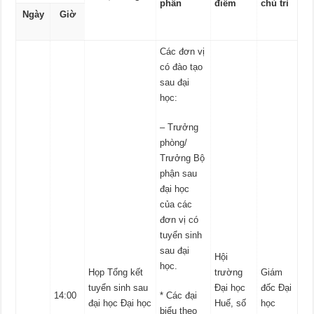
phần
điểm
chủ trì
Ngày
Giờ
Các đơn vị
có đào tạo
sau đại
học:
– Trưởng
phòng/
Trưởng Bộ
phận sau
đại học
của các
đơn vị có
tuyển sinh
sau đại
Hội
học.
Họp Tổng kết
trường
Giám
tuyển sinh sau
Đại học
đốc Đại
14:00
* Các đại
đại học Đại học
Huế, số
học
biểu theo