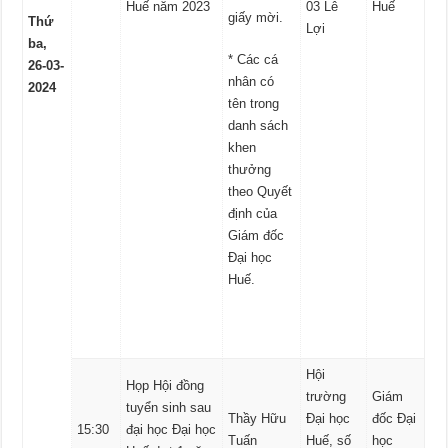
Huế năm 2023
03 Lê
Huế
giấy mời.
Thứ
Lợi
ba,
* Các cá
26-03-
nhân có
2024
tên trong
danh sách
khen
thưởng
theo Quyết
định của
Giám đốc
Đại học
Huế.
Hội
Họp Hội đồng
trường
Giám
tuyển sinh sau
Thầy Hữu
Đại học
đốc Đại
15:30
đại học Đại học
Tuấn
Huế, số
học