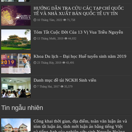
HƯỚNG DẪN TRA CỨU CÁC TẠP CHÍ QUỐC
TẾ VÀ NHÀ XUẤT BẢN QUỐC TẾ UY TÍN
10 Tháng Tám, 2022
71,758
Tóm Tắt Cuộc Đời Của 13 Vị Vua Triều Nguyễn
13 Tháng Mười, 2019
44,032
Khoa Du lịch – Đại học Huế tuyển sinh năm 2019
23 Tháng Bảy, 2019
43,491
Danh mục đề tài NCKH Sinh viên
7 Tháng Hai, 2017
35,579
Tin ngẫu nhiên
Công khai thời gian, địa điểm, toàn văn luận án và
tóm tắt luận án, tính mới luận án bằng tiếng Việt
và tiếng Anh của nghiên cứu sinh Nguyễn Hoàng