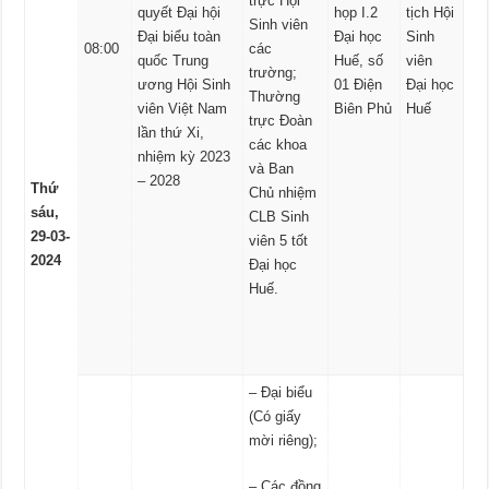
trực Hội
quyết Đại hội
họp I.2
tịch Hội
Sinh viên
Đại biểu toàn
Đại học
Sinh
08:00
các
quốc Trung
Huế, số
viên
trường;
ương Hội Sinh
01 Điện
Đại học
Thường
viên Việt Nam
Biên Phủ
Huế
trực Đoàn
lần thứ Xi,
các khoa
nhiệm kỳ 2023
và Ban
– 2028
Thứ
Chủ nhiệm
sáu,
CLB Sinh
29-03-
viên 5 tốt
2024
Đại học
Huế.
– Đại biểu
(Có giấy
mời riêng);
– Các đồng