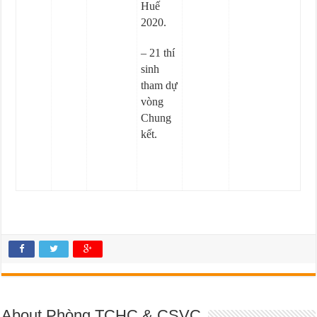
Huế
2020.
– 21 thí
sinh
tham dự
vòng
Chung
kết.
About Phòng TCHC & CSVC