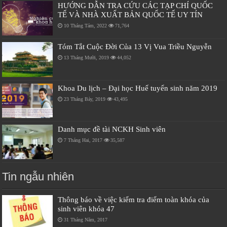
HƯỚNG DẪN TRA CỨU CÁC TẠP CHÍ QUỐC
TẾ VÀ NHÀ XUẤT BẢN QUỐC TẾ UY TÍN
10 Tháng Tám, 2022
71,764
Tóm Tắt Cuộc Đời Của 13 Vị Vua Triều Nguyễn
13 Tháng Mười, 2019
44,052
Khoa Du lịch – Đại học Huế tuyển sinh năm 2019
23 Tháng Bảy, 2019
43,495
Danh mục đề tài NCKH Sinh viên
7 Tháng Hai, 2017
35,587
Tin ngẫu nhiên
Thông báo về việc kiểm tra điểm toàn khóa của
sinh viên khóa 47
31 Tháng Năm, 2017