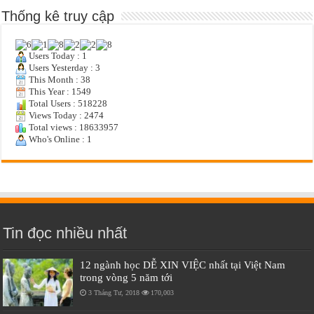
Thống kê truy cập
Users Today : 1
Users Yesterday : 3
This Month : 38
This Year : 1549
Total Users : 518228
Views Today : 2474
Total views : 18633957
Who's Online : 1
Tin đọc nhiều nhất
12 ngành học DỄ XIN VIỆC nhất tại Việt Nam
trong vòng 5 năm tới
3 Tháng Tư, 2018
170,003