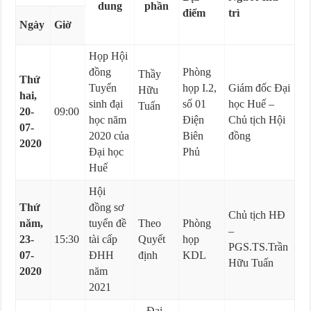
dung
phần
điểm
trì
Ngày
Giờ
Họp Hội
đồng
Phòng
Thầy
Thứ
Tuyển
họp I.2,
Giám đốc Đại
Hữu
hai,
sinh đại
số 01
học Huế –
Tuấn
20-
09:00
học năm
Điện
Chủ tịch Hội
07-
2020 của
Biên
đồng
2020
Đại học
Phủ
Huế
Hội
Thứ
đồng sơ
Chủ tịch HĐ
năm,
tuyển đề
Theo
Phòng
–
23-
15:30
tài cấp
Quyết
họp
PGS.TS.Trần
07-
ĐHH
định
KDL
Hữu Tuấn
2020
năm
2021
– Đại