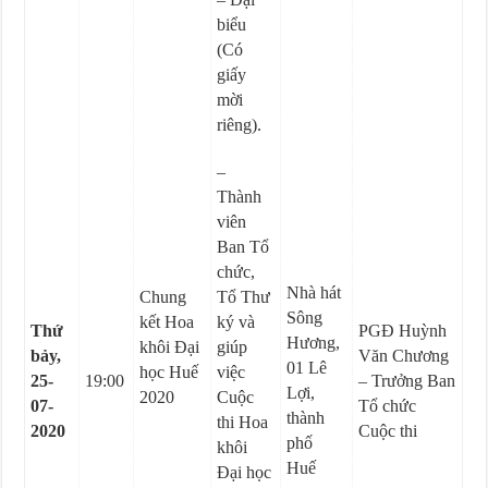
biểu
(Có
giấy
mời
riêng).
–
Thành
viên
Ban Tổ
chức,
Nhà hát
Chung
Tổ Thư
Sông
kết Hoa
ký và
Thứ
PGĐ Huỳnh
Hương,
khôi Đại
giúp
bảy,
Văn Chương
01 Lê
học Huế
việc
25-
19:00
– Trưởng Ban
Lợi,
2020
Cuộc
07-
Tổ chức
thành
thi Hoa
2020
Cuộc thi
phố
khôi
Huế
Đại học