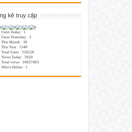
ng kê truy cập
Users Today : 1
Users Yesterday : 3
This Month : 38
This Year : 1549
Total Users : 518228
Views Today : 5920
Total views : 18637403
Who's Online : 1