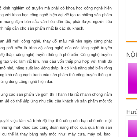
có kinh nghiệm cổ truyền mà phải có khoa học công nghệ hiện
hống với khoa học công nghệ hiện đại để tạo ra những sản phẩm
ẫn mang đậm bản sắc văn hóa dân tộc, phải được người tiêu
tính hấp dẫn cho sản phẩm nhất là các du khách.
ạn đổi mới công nghệ, thay đổi mẫu mã nên ngày càng phát
ạng phổ biến là trình độ công nghệ của các làng nghề truyền
NỘ
 độ thấp, công nghệ truyền thống là phổ biến. Công nghệ truyền
g tạo việc làm rất lớn, nhu cầu vốn thấp phù hợp với trình độ
ô nhỏ, năng suất lao động thấp, ít có khả năng phổ biến rộng
ăng khả năng cạnh tranh của sản phẩm thủ công truyền thống ở
 ứng dụng công nghệ hiện đại.
ng ứng các sản phẩm về gốm thì Thanh Hà rất nhanh chóng nắm
ẩm để có thể đáp ứng nhu cầu của khách về sản phẩm một tốt
Hướ
quyết việc làm và trình độ thợ thủ công còn hạn chế nên một
g nhưng mặt khác các công đoạn nặng nhọc của quá trình sản
ại cụ thể là thay bằng máy móc như: máy cưa, máy xẻ, bào,