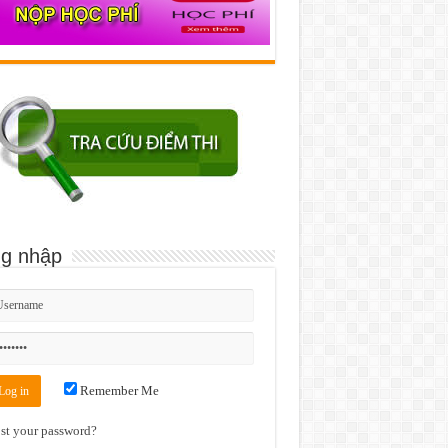
g nhập
Remember Me
st your password?