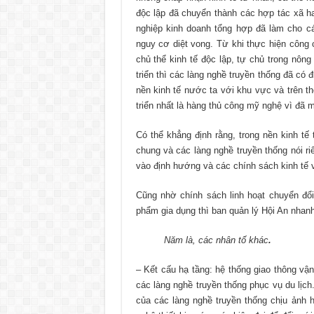
độc lập đã chuyển thành các hợp tác xã ha
nghiệp kinh doanh tổng hợp đã làm cho cá
nguy cơ diệt vong. Từ khi thực hiện công 
chủ thể kinh tế độc lập, tự chủ trong nôn
triển thì các làng nghề truyền thống đã có 
nền kinh tế nước ta với khu vực và trên t
triển nhất là hàng thủ công mỹ nghệ vì đã m
Có thể khẳng định rằng, trong nền kinh tế
chung và các làng nghề truyền thống nói riê
vào định hướng và các chính sách kinh tế
Cũng nhờ chính sách linh hoạt chuyển đổ
phẩm gia dụng thì ban quản lý Hội An nhan
Năm là, các nhân tố khác
.
– Kết cấu hạ tầng: hệ thống giao thông vận
các làng nghề truyền thống phục vụ du lịch
của các làng nghề truyền thống chịu ảnh 