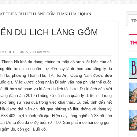
ÁT TRIỂN DU LỊCH LÀNG GỐM THANH HÀ, HỘI AN
TI
IỂN DU LỊCH LÀNG GỐM
Tin HUHT
5,637 Lượt xem
anh Hà khá đa dạng; chúng ta thấy có sự xuất hiện của cả
ũng đến từ nhiều nguồn: Tự đến hay là đi theo các công ty du
anh Hà, phường Thanh Hà, TP. Hội An, Quảng Nam được đưa
uốc gia. Việc được công nhận Di sản văn hóa phi vật thể quốc
ghề tốt hơn và phục vụ khách du lịch tốt hơn. Du khách đến với
háng đầu năm 2019 (Thống kê của ban quản lý di tích – Trung
được rằng sự hiệu quả trong việc khai thác. Cụ thể, tính đến hết
 Hà được thể hiện chi tiết qua những số liệu thống kê đáng kỳ
 633.402 lượt khách nội địa. Hiện nay, làng nghề có 33 hộ sản
nhân Ưu tú đều đã ở độ tuổi 70 – 80. Sản phẩm có hai dòng gốm
 gốm đỏ, còn gọi là đồ đỏ.