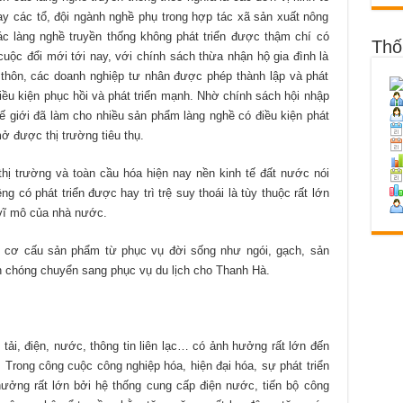
y các tổ, đội ngành nghề phụ trong hợp tác xã sản xuất nông
c làng nghề truyền thống không phát triển được thậm chí có
Thố
cuộc đổi mới tới nay, với chính sách thừa nhận hộ gia đình là
g thôn, các doanh nghiệp tư nhân được phép thành lập và phát
điều kiện phục hồi và phát triển mạnh. Nhờ chính sách hội nhập
hế giới đã làm cho nhiều sản phẩm làng nghề có điều kiện phát
ở được thị trường tiêu thụ.
 thị trường và toàn cầu hóa hiện nay nền kinh tế đất nước nói
ng có phát triển được hay trì trệ suy thoái là tùy thuộc rất lớn
 vĩ mô của nhà nước.
i cơ cấu sản phẩm từ phục vụ đời sống như ngói, gạch, sản
h chóng chuyển sang phục vụ du lịch cho Thanh Hà.
 tải, điện, nước, thông tin liên lạc… có ảnh hưởng rất lớn đến
. Trong công cuộc công nghiệp hóa, hiện đại hóa, sự phát triển
hưởng rất lớn bởi hệ thống cung cấp điện nước, tiến bộ công