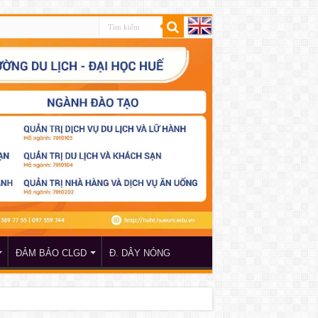
ĐẢM BẢO CLGD
Đ. DÂY NÓNG