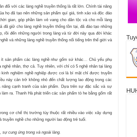
ân đối với các làng nghề truyền thống là rất lớn. Chính tài năng
của họ đã tạo nên những sản phẩm quí giá, tinh xảo và độc đáo
hời gian, góp phần làm vẻ vang cho dân tộc và cho mỗi làng
 đã giữ cho làng nghề truyền thống tồn tại, đã đào tạo những
, rồi đến những người trong làng và từ đời này qua đời khác
Tuy
ghề và những làng nghề truyền thống nổi tiếng trên thế giới và
g ít sản phẩm các làng nghề như gốm sứ khác… Chủ yếu phụ
 nghệ nhân, thợ cả. Tuy nhiên, với chỉ có 5 nghệ nhân tại làng
 kinh nghiệm nghề nghiệp được coi là bí mật chỉ được truyền
điều này cản trở không nhỏ đến chất lượng lao động trong các
hả năng cạnh tranh của sản phẩm. Dựa trên sự đặc sắc và sự
HUH
làm ra. Thanh Hà phát triển các sản phẩm tò he bằng gốm rất
trong cơ chế thị trường tùy thuộc rất nhiều vào việc xây dựng
 truyền nghề cho những người lao động trẻ tuổi.
ự cung ứng trong và ngoài làng.