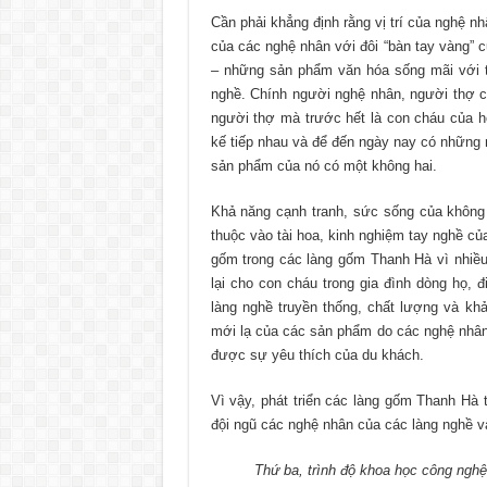
Cần phải khẳng định rằng vị trí của nghệ nh
của các nghệ nhân với đôi “bàn tay vàng” 
– những sản phẩm văn hóa sống mãi với t
nghề. Chính người nghệ nhân, người thợ cả
người thợ mà trước hết là con cháu của họ
kế tiếp nhau và để đến ngày nay có những n
sản phẩm của nó có một không hai.
Khả năng cạnh tranh, sức sống của khôn
thuộc vào tài hoa, kinh nghiệm tay nghề của
gốm trong các làng gốm Thanh Hà vì nhiều
lại cho con cháu trong gia đình dòng họ, 
làng nghề truyền thống, chất lượng và k
mới lạ của các sản phẩm do các nghệ nhân 
được sự yêu thích của du khách.
Vì vậy, phát triển các làng gốm Thanh Hà 
đội ngũ các nghệ nhân của các làng nghề và
Thứ ba, trình độ khoa học công nghệ, s