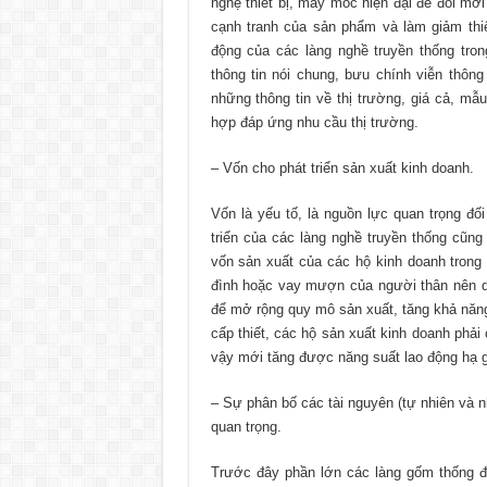
nghệ thiết bị, máy móc hiện đại để đổi mớ
cạnh tranh của sản phẩm và làm giảm thi
động của các làng nghề truyền thống tron
thông tin nói chung, bưu chính viễn thông
những thông tin về thị trường, giá cả, 
hợp đáp ứng nhu cầu thị trường.
– Vốn cho phát triển sản xuất kinh doanh.
Vốn là yếu tố, là nguồn lực quan trọng đối
triển của các làng nghề truyền thống cũ
vốn sản xuất của các hộ kinh doanh trong 
đình hoặc vay mượn của người thân nên 
để mở rộng quy mô sản xuất, tăng khả năng
cấp thiết, các hộ sản xuất kinh doanh phải
vậy mới tăng được năng suất lao động hạ g
– Sự phân bố các tài nguyên (tự nhiên và n
quan trọng.
Trước đây phần lớn các làng gốm thống đ