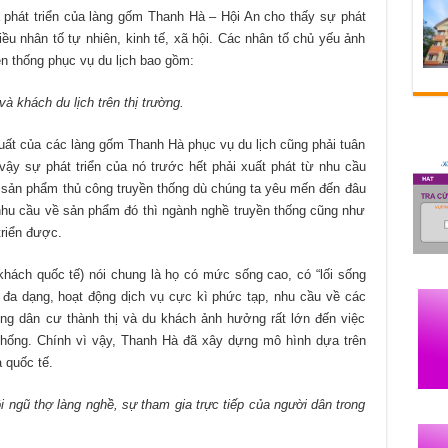
t triển của làng gốm Thanh Hà – Hội An cho thấy sự phát
ều nhân tố tự nhiên, kinh tế, xã hội. Các nhân tố chủ yếu ảnh
ền thống phục vụ du lịch bao gồm:
hách du lịch trên thị trường.
uất của các làng gốm Thanh Hà phục vụ du lịch cũng phải tuân
 vậy sự phát triển của nó trước hết phải xuất phát từ nhu cầu
 sản phẩm thủ công truyền thống dù chúng ta yêu mến đến đâu
nhu cầu về sản phẩm đó thì ngành nghề truyền thống cũng như
triển được.
 khách quốc tế) nói chung là họ có mức sống cao, có “lối sống
c đa dạng, hoạt động dịch vụ cực kì phức tạp, nhu cầu về các
ng dân cư thành thị và du khách ảnh hưởng rất lớn đến việc
thống. Chính vì vậy, Thanh Hà đã xây dựng mô hình dựa trên
à quốc tế.
ũ thợ làng nghề, sự tham gia trực tiếp của người dân trong