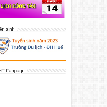
ển sinh
T Fanpage