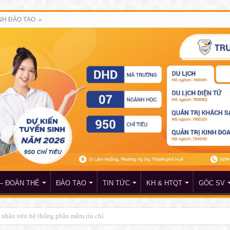
H ĐÀO TẠO
– ĐOÀN THỂ
ĐÀO TẠO
TIN TỨC
KH & HTQT
GÓC SV