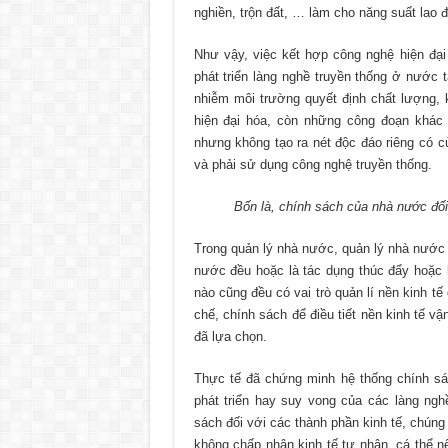
nghiền, trộn đất, … làm cho năng suất lao đ
Như vậy, việc kết hợp công nghệ hiện đại
phát triển làng nghề truyền thống ở nước
nhiễm môi trường quyết định chất lượng,
hiện đại hóa, còn những công đoạn khá
nhưng không tạo ra nét độc đáo riêng có c
và phải sử dụng công nghệ truyền thống.
Bốn là, chính sách của nhà nước đối ,
Trong quản lý nhà nước, quản lý nhà nước về
nước đều hoặc là tác dụng thúc đẩy hoặc
nào cũng đều có vai trò quản lí nền kinh t
chế, chính sách để điều tiết nền kinh tế 
đã lựa chọn.
Thực tế đã chứng minh hệ thống chính sá
phát triển hay suy vong của các làng nghề
sách đối với các thành phần kinh tế, chúng t
không chấp nhận kinh tế tư nhân, cá thể nê