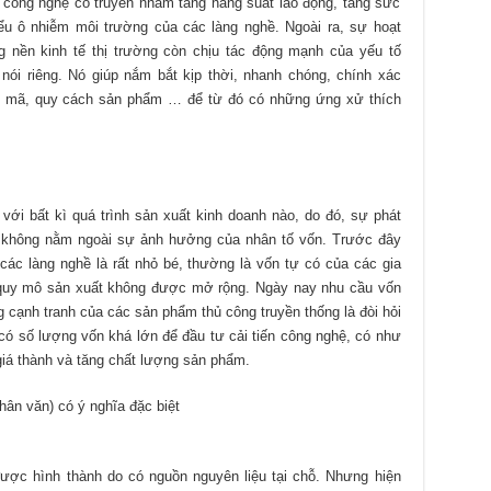
i công nghệ cổ truyền nhằm tăng năng suất lao động, tăng sức
ểu ô nhiễm môi trường của các làng nghề. Ngoài ra, sự hoạt
g nền kinh tế thị trường còn chịu tác động mạnh của yếu tố
 nói riêng. Nó giúp nắm bắt kịp thời, nhanh chóng, chính xác
mẫu mã, quy cách sản phẩm … để từ đó có những ứng xử thích
 với bất kì quá trình sản xuất kinh doanh nào, do đó, sự phát
ng không nằm ngoài sự ảnh hưởng của nhân tố vốn. Trước đây
các làng nghề là rất nhỏ bé, thường là vốn tự có của các gia
quy mô sản xuất không được mở rộng. Ngày nay nhu cầu vốn
 cạnh tranh của các sản phẩm thủ công truyền thống là đòi hỏi
 có số lượng vốn khá lớn để đầu tư cải tiến công nghệ, có như
iá thành và tăng chất lượng sản phẩm.
hân văn) có ý nghĩa đặc biệt
ược hình thành do có nguồn nguyên liệu tại chỗ. Nhưng hiện