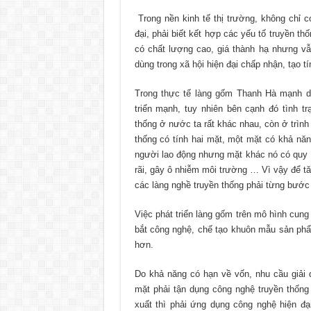
Trong nền kinh tế thị trường, không chỉ 
đại, phải biết kết hợp các yếu tố truyền t
có chất lượng cao, giá thành hạ nhưng v
dùng trong xã hội hiện đại chấp nhận, tạo 
Trong thực tế làng gốm Thanh Hà mạnh d
triển mạnh, tuy nhiên bên cạnh đó tình tr
thống ở nước ta rất khác nhau, còn ở trình
thống có tính hai mặt, một mặt có khả năn
người lao động nhưng mặt khác nó có quy m
rãi, gây ô nhiễm môi trường … Vì vậy để t
các làng nghề truyền thống phải từng bước
Việc phát triển làng gốm trên mô hình cu
bắt công nghệ, chế tạo khuôn mẫu sản ph
hơn.
Do khả năng có hạn về vốn, nhu cầu giải 
mặt phải tận dụng công nghệ truyền thốn
xuất thì phải ứng dụng công nghệ hiện đ