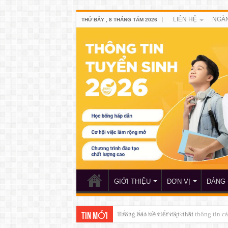
LIÊN HỆ
NGÀN
THỨ BẢY , 8 THÁNG TÁM 2026
GIỚI THIỆU
ĐƠN VỊ
ĐẢNG 
BÁO CÁO BA CÔNG KHAI
TIN MỚI