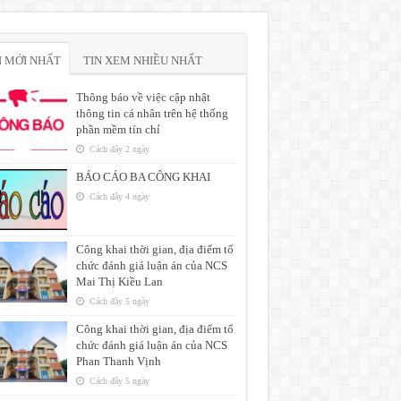
N MỚI NHẤT
TIN XEM NHIỀU NHẤT
Thông báo về việc cập nhật
thông tin cá nhân trên hệ thống
phần mềm tín chỉ
Cách đây 2 ngày
BÁO CÁO BA CÔNG KHAI
Cách đây 4 ngày
Công khai thời gian, địa điểm tổ
chức đánh giá luận án của NCS
Mai Thị Kiều Lan
Cách đây 5 ngày
Công khai thời gian, địa điểm tổ
chức đánh giá luận án của NCS
Phan Thanh Vịnh
Cách đây 5 ngày