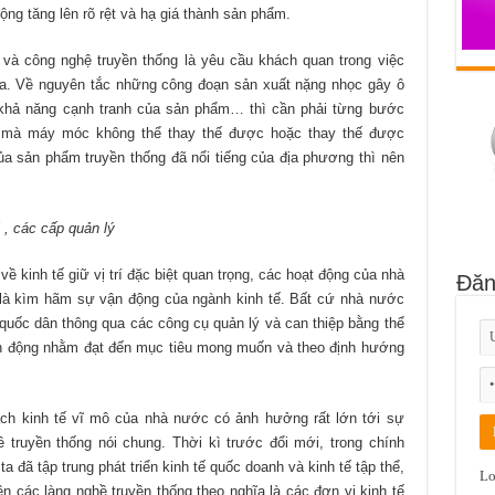
ộng tăng lên rõ rệt và hạ giá thành sản phẩm.
 và công nghệ truyền thống là yêu cầu khách quan trong việc
 ta. Về nguyên tắc những công đoạn sản xuất nặng nhọc gây ô
 khả năng cạnh tranh của sản phẩm… thì cần phải từng bước
c mà máy móc không thể thay thế được hoặc thay thế được
ủa sản phẩm truyền thống đã nổi tiếng của địa phương thì nên
 các cấp quản lý
 kinh tế giữ vị trí đặc biệt quan trọng, các hoạt động của nhà
Đăn
 là kìm hãm sự vận động của ngành kinh tế. Bất cứ nhà nước
ế quốc dân thông qua các công cụ quản lý và can thiệp bằng thể
vận động nhằm đạt đến mục tiêu mong muốn và theo định hướng
ch kinh tế vĩ mô của nhà nước có ảnh hưởng rất lớn tới sự
 truyền thống nói chung. Thời kì trước đổi mới, trong chính
a đã tập trung phát triển kinh tế quốc doanh và kinh tế tập thể,
Lo
n các làng nghề truyền thống theo nghĩa là các đơn vị kinh tế