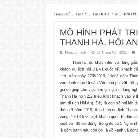
Trang chủ
/
Tin tức
/
Tin HUHT
/
MÔ HÌNH PH
MÔ HÌNH PHÁT TR
THANH HÀ, HỘI AN
Khoa Lữ hành
26 Tháng Một, 2021
Hiện tại, du khách đến với làng gốm Th
khách du lịch nội địa và quốc tế; khách c
lịch. Vào ngày 27/8/2019, “Nghề gốm Th
vào danh mục Di sản Văn hóa phi vật thể q
gia sẽ giúp cho việc lưu giữ giá trị làng n
Thanh Hà hơn 2,2 triệu lượt khách vào 9 t
tâm di tích Hội An). Đây là con số nói lên 
tháng 9 năm 2019, tình hình du lịch Thanh
vọng: 1.618.572 lượt khách quốc tế đến và
xuất với 80 lao động, trong đó có 5 Nghệ 
là gốm sành nâu còn gọi là đồ xanh và dòng