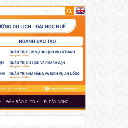
ĐẢM BẢO CLGD
Đ. DÂY NÓNG