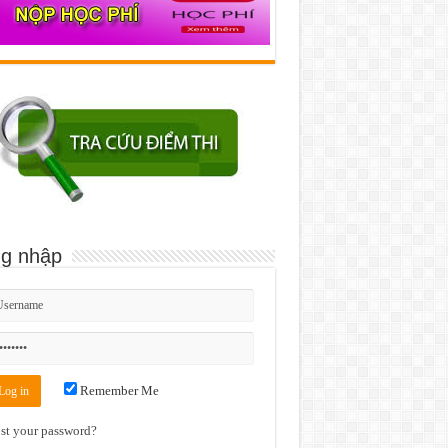
g nhập
Remember Me
st your password?