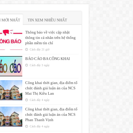
N MỚI NHẤT
TIN XEM NHIỀU NHẤT
Thông báo về việc cập nhật
thông tin cá nhân trên hệ thống
phần mềm tín chỉ
Cách đây 21 giờ
BÁO CÁO BA CÔNG KHAI
Cách đây 3 ngày
Công khai thời gian, địa điểm tổ
chức đánh giá luận án của NCS
Mai Thị Kiều Lan
Cách đây 4 ngày
Công khai thời gian, địa điểm tổ
chức đánh giá luận án của NCS
Phan Thanh Vịnh
Cách đây 4 ngày