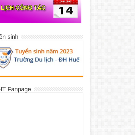
ển sinh
T Fanpage