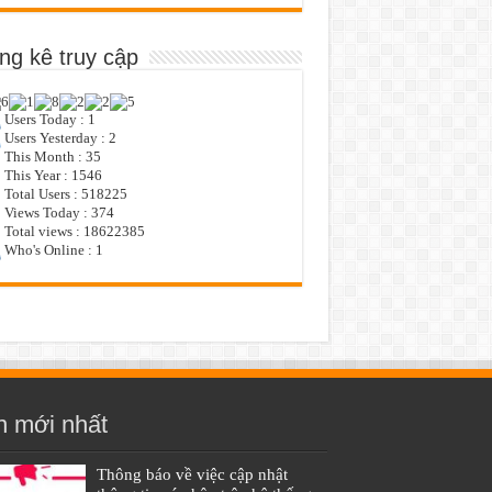
ng kê truy cập
Users Today : 1
Users Yesterday : 2
This Month : 35
This Year : 1546
Total Users : 518225
Views Today : 374
Total views : 18622385
Who's Online : 1
n mới nhất
Thông báo về việc cập nhật