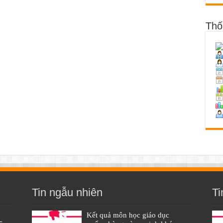
Thố
Tin ngẫu nhiên
Ti
Kết quả môn học giáo dục