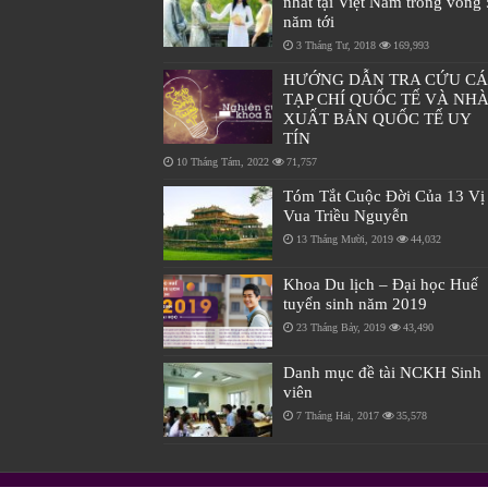
nhất tại Việt Nam trong vòng 
năm tới
3 Tháng Tư, 2018
169,993
HƯỚNG DẪN TRA CỨU C
TẠP CHÍ QUỐC TẾ VÀ NH
XUẤT BẢN QUỐC TẾ UY
TÍN
10 Tháng Tám, 2022
71,757
Tóm Tắt Cuộc Đời Của 13 Vị
Vua Triều Nguyễn
13 Tháng Mười, 2019
44,032
Khoa Du lịch – Đại học Huế
tuyển sinh năm 2019
23 Tháng Bảy, 2019
43,490
Danh mục đề tài NCKH Sinh
viên
7 Tháng Hai, 2017
35,578