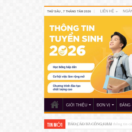
LIÊN HỆ
NGÀN
THỨ SÁU , 7 THÁNG TÁM 2026
GIỚI THIỆU
ĐƠN VỊ
ĐẢNG 
BÁO CÁO BA CÔNG KHAI
TIN MỚI