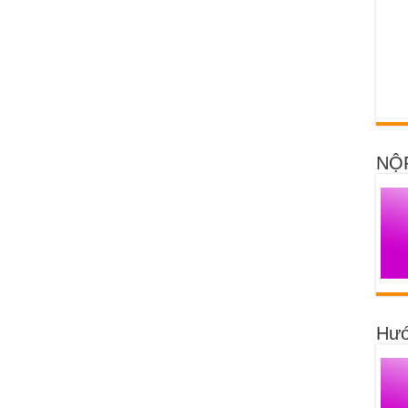
NỘ
Hướ