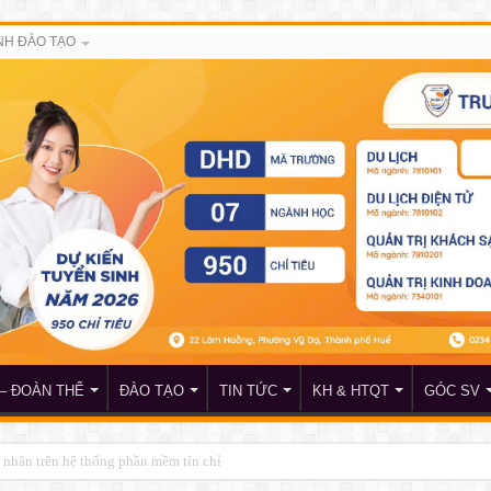
H ĐÀO TẠO
– ĐOÀN THỂ
ĐÀO TẠO
TIN TỨC
KH & HTQT
GÓC SV