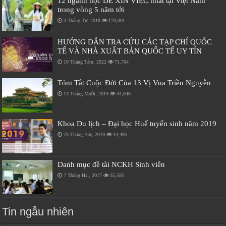
12 ngành học DỄ XIN VIỆC nhất tại Việt Nam
trong vòng 5 năm tới
3 Tháng Tư, 2018
170,001
HƯỚNG DẪN TRA CỨU CÁC TẠP CHÍ QUỐC
TẾ VÀ NHÀ XUẤT BẢN QUỐC TẾ UY TÍN
10 Tháng Tám, 2022
71,764
Tóm Tắt Cuộc Đời Của 13 Vị Vua Triều Nguyễn
13 Tháng Mười, 2019
44,046
Khoa Du lịch – Đại học Huế tuyển sinh năm 2019
23 Tháng Bảy, 2019
43,495
Danh mục đề tài NCKH Sinh viên
7 Tháng Hai, 2017
35,585
Tin ngẫu nhiên