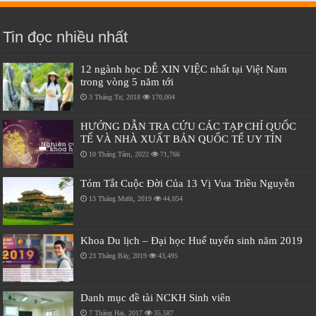
Tin đọc nhiều nhất
12 ngành học DỄ XIN VIỆC nhất tại Việt Nam
trong vòng 5 năm tới
3 Tháng Tư, 2018
170,004
HƯỚNG DẪN TRA CỨU CÁC TẠP CHÍ QUỐC
TẾ VÀ NHÀ XUẤT BẢN QUỐC TẾ UY TÍN
10 Tháng Tám, 2022
71,766
Tóm Tắt Cuộc Đời Của 13 Vị Vua Triều Nguyễn
13 Tháng Mười, 2019
44,054
Khoa Du lịch – Đại học Huế tuyển sinh năm 2019
23 Tháng Bảy, 2019
43,495
Danh mục đề tài NCKH Sinh viên
7 Tháng Hai, 2017
35,587