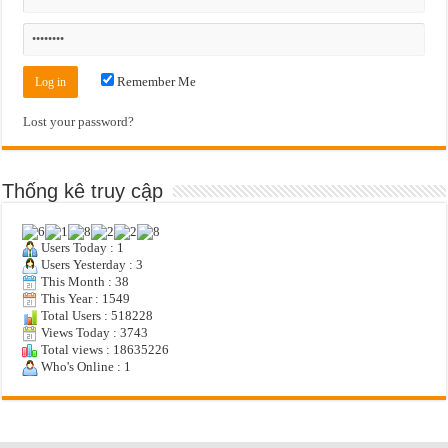
Remember Me
Lost your password?
Thống kê truy cập
Users Today : 1
Users Yesterday : 3
This Month : 38
This Year : 1549
Total Users : 518228
Views Today : 3743
Total views : 18635226
Who's Online : 1