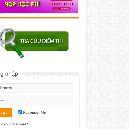
g nhập
Remember Me
st your password?