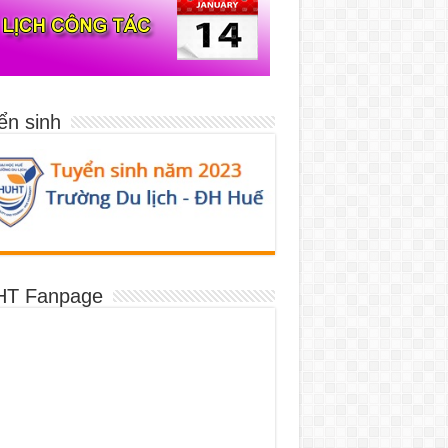
ển sinh
T Fanpage