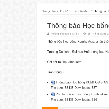
Trang chủ
/
Tin tức
/
Tin Đào đạo
/
Thông báo 
Thông báo Học bổn
Phòng Đào tạo & CTSV
25 Tháng Mười, 2
Thông báo Học bổng Kumho Asiana lần thứ
Trường Du lịch – Đại học Huế thông báo H
Chi tiết tại link đính kèm:
Trân trọng ./.
Thông báo Học bổng KUMHO ASIAN 
File size:
53 KB
Downloads:
537
Phụ lục hồ sơ học bổng Kumho Asia
File size:
33 KB
Downloads:
314