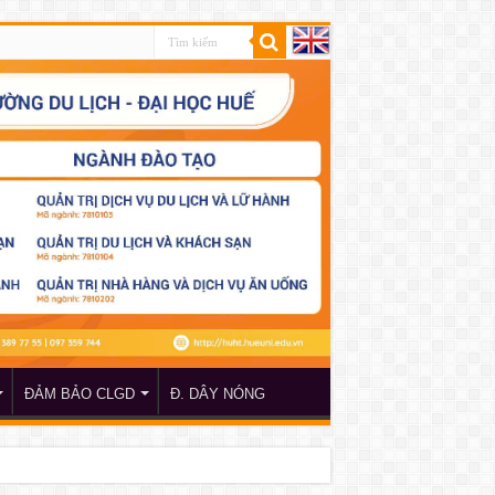
ĐẢM BẢO CLGD
Đ. DÂY NÓNG