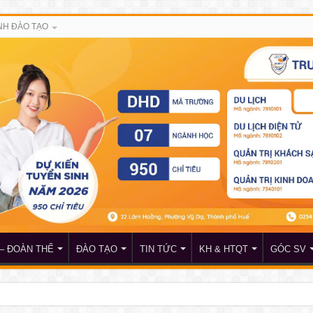
H ĐÀO TẠO
– ĐOÀN THỂ
ĐÀO TẠO
TIN TỨC
KH & HTQT
GÓC SV