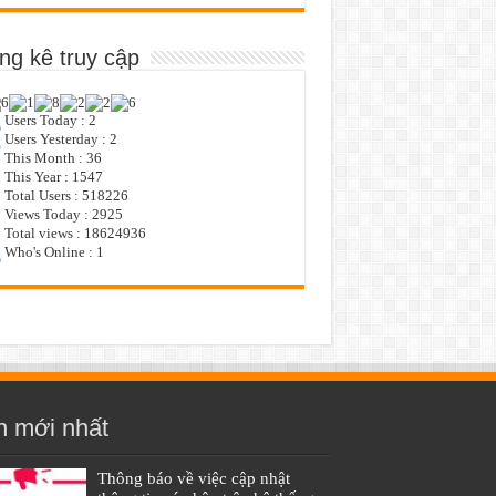
ng kê truy cập
Users Today : 2
Users Yesterday : 2
This Month : 36
This Year : 1547
Total Users : 518226
Views Today : 2925
Total views : 18624936
Who's Online : 1
n mới nhất
Thông báo về việc cập nhật