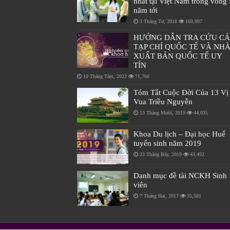
nhất tại Việt Nam trong vòng 
năm tới
3 Tháng Tư, 2018
169,997
HƯỚNG DẪN TRA CỨU C
TẠP CHÍ QUỐC TẾ VÀ NH
XUẤT BẢN QUỐC TẾ UY
TÍN
10 Tháng Tám, 2022
71,760
Tóm Tắt Cuộc Đời Của 13 Vị
Vua Triều Nguyễn
13 Tháng Mười, 2019
44,035
Khoa Du lịch – Đại học Huế
tuyển sinh năm 2019
23 Tháng Bảy, 2019
43,492
Danh mục đề tài NCKH Sinh
viên
7 Tháng Hai, 2017
35,581