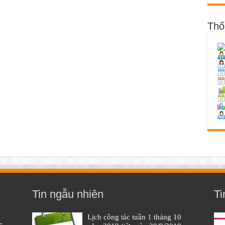
Thố
Tin ngẫu nhiên
Ti
Lịch công tác tuần 1 tháng 10