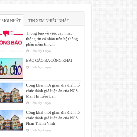
N MỚI NHẤT
TIN XEM NHIỀU NHẤT
Thông báo về việc cập nhật
thông tin cá nhân trên hệ thống
phần mềm tín chỉ
Cách đây 1 ngày
BÁO CÁO BA CÔNG KHAI
Cách đây 3 ngày
Công khai thời gian, địa điểm tổ
chức đánh giá luận án của NCS
Mai Thị Kiều Lan
Cách đây 4 ngày
Công khai thời gian, địa điểm tổ
chức đánh giá luận án của NCS
Phan Thanh Vịnh
Cách đây 4 ngày