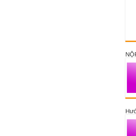
NỘ
Hướ