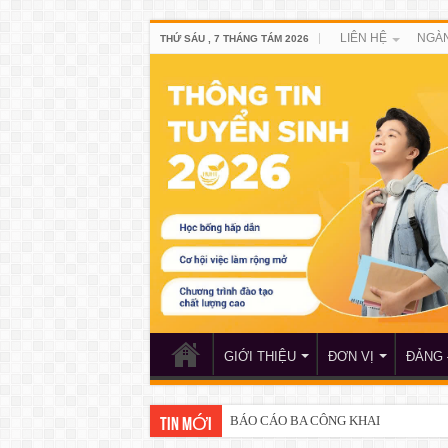
LIÊN HỆ
NGÀN
THỨ SÁU , 7 THÁNG TÁM 2026
GIỚI THIỆU
ĐƠN VỊ
ĐẢNG 
BÁO CÁO BA CÔNG KHAI
TIN MỚI