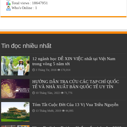
Total views : 18647951
Who's Online : 1
Tin đọc nhiều nhất
12 ngành học DỄ XIN VIỆC nhất tại Việt Nam
trong vòng 5 năm tới
3 Tháng Tư, 2018
170,014
HƯỚNG DẪN TRA CỨU CÁC TẠP CHÍ QUỐC
TẾ VÀ NHÀ XUẤT BẢN QUỐC TẾ UY TÍN
10 Tháng Tám, 2022
71,776
Tóm Tắt Cuộc Đời Của 13 Vị Vua Triều Nguyễn
13 Tháng Mười, 2019
44,095