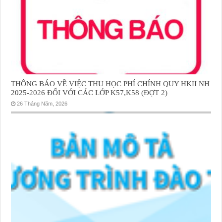
THÔNG BÁO VỀ VIỆC THU HỌC PHÍ CHÍNH QUY HKII NH
2025-2026 ĐỐI VỚI CÁC LỚP K57,K58 (ĐỢT 2)
26 Tháng Năm, 2026