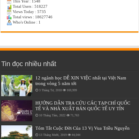
This Year : 1548
Total Users : 518227
Views Today : 5735
Total views : 18627746
Who's Online : 1
Tin đọc nhiều nhất
12 ngành học DỄ XIN VIỆC nhất tại Việt Nam
trong vòng 5 năm tới
3 Tháng Tư, 2018
169,999
HƯỚNG DẪN TRA CỨU CÁC TẠP CHÍ QUỐC
TẾ VÀ NHÀ XUẤT BẢN QUỐC TẾ UY TÍN
10 Tháng Tám, 2022
71,763
Tóm Tắt Cuộc Đời Của 13 Vị Vua Triều Nguyễn
13 Tháng Mười, 2019
44,044