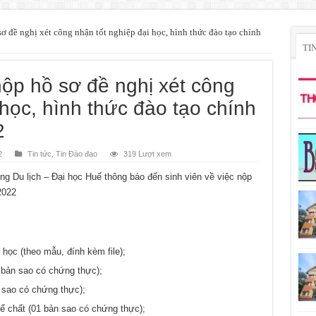
ơ đề nghị xét công nhận tốt nghiệp đại học, hình thức đào tạo chính
TI
ộp hồ sơ đề nghị xét công
 học, hình thức đào tạo chính
2
2
Tin tức
,
Tin Đào đạo
319 Lượt xem
g Du lịch – Đại học Huế thông báo đến sinh viên về việc nộp
2022
 học (theo mẫu, đính kèm file);
 bản sao có chứng thực);
 sao có chứng thực);
 chất (01 bản sao có chứng thực);