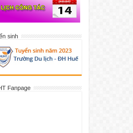
ển sinh
T Fanpage