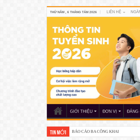
LIÊN HỆ
NGÀ
THỨ NĂM , 6 THÁNG TÁM 2026
GIỚI THIỆU
ĐƠN VỊ
ĐẢNG 
BÁO CÁO BA CÔNG KHAI
TIN MỚI