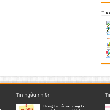
Thố
Tin ngẫu nhiên
Ti
Thông báo về việc đăng ký