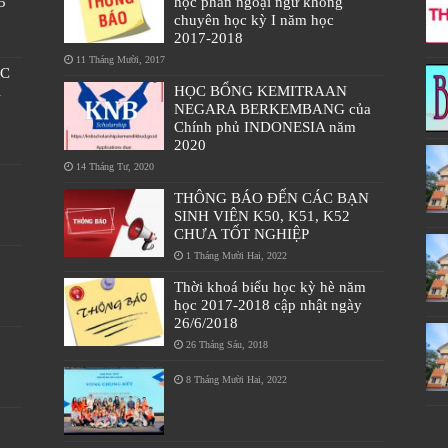
5
học phần ngoại ngữ không
chuyên học kỳ I năm học
2017-2018
11 Tháng Mười, 2017
ÁC
À
HỌC BỔNG KEMITRAAN
NEGARA BERKEMBANG của
Chính phủ INDONESIA năm
2020
14 Tháng Tư, 2020
THÔNG BÁO ĐẾN CÁC BẠN
SINH VIÊN K50, K51, K52
CHƯA TỐT NGHIỆP
1 Tháng Mười Hai, 2022
Thời khoá biểu học kỳ hè năm
học 2017-2018 cập nhật ngày
26/6/2018
26 Tháng Sáu, 2018
8 Tháng Mười Hai, 2022