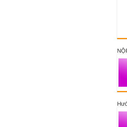
NỘ
Hướ