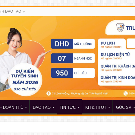
NH ĐÀO TẠO
– ĐOÀN THỂ
ĐÀO TẠO
TIN TỨC
KH & HTQT
GÓC SV