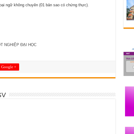
oại ngữ không chuyên (01 bản sao có chứng thực).
T NGHIỆP ĐẠI HỌC
Google +
SV