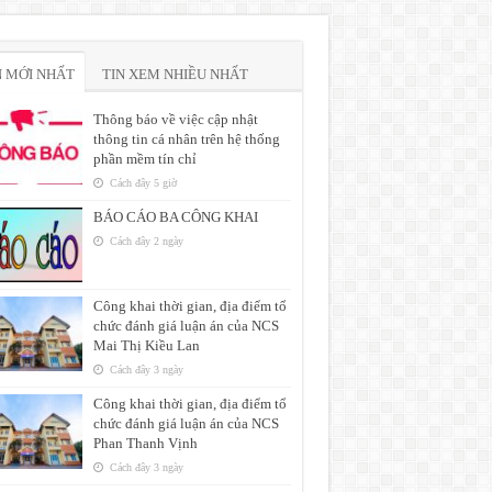
N MỚI NHẤT
TIN XEM NHIỀU NHẤT
Thông báo về việc cập nhật
thông tin cá nhân trên hệ thống
phần mềm tín chỉ
Cách đây 5 giờ
BÁO CÁO BA CÔNG KHAI
Cách đây 2 ngày
Công khai thời gian, địa điểm tổ
chức đánh giá luận án của NCS
Mai Thị Kiều Lan
Cách đây 3 ngày
Công khai thời gian, địa điểm tổ
chức đánh giá luận án của NCS
Phan Thanh Vịnh
Cách đây 3 ngày