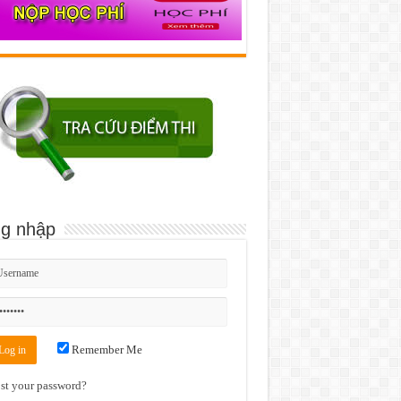
g nhập
Remember Me
st your password?