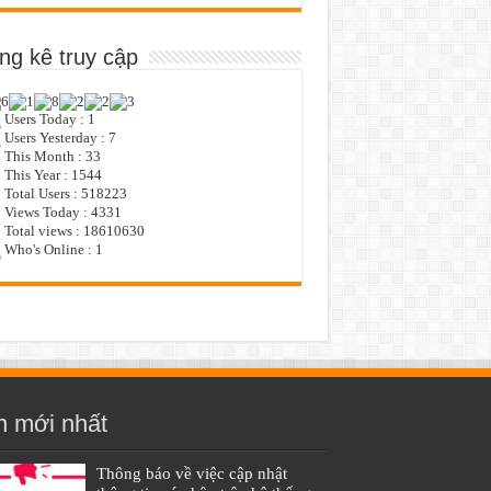
ng kê truy cập
Users Today : 1
Users Yesterday : 7
This Month : 33
This Year : 1544
Total Users : 518223
Views Today : 4331
Total views : 18610630
Who's Online : 1
n mới nhất
Thông báo về việc cập nhật