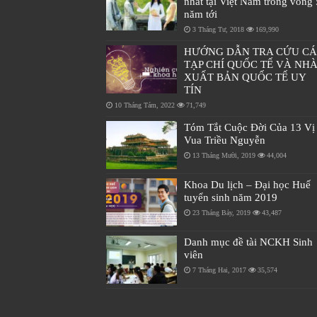
nhất tại Việt Nam trong vòng 
năm tới
3 Tháng Tư, 2018
169,990
HƯỚNG DẪN TRA CỨU C
TẠP CHÍ QUỐC TẾ VÀ NH
XUẤT BẢN QUỐC TẾ UY
TÍN
10 Tháng Tám, 2022
71,749
Tóm Tắt Cuộc Đời Của 13 Vị
Vua Triều Nguyễn
13 Tháng Mười, 2019
44,004
Khoa Du lịch – Đại học Huế
tuyển sinh năm 2019
23 Tháng Bảy, 2019
43,487
Danh mục đề tài NCKH Sinh
viên
7 Tháng Hai, 2017
35,574