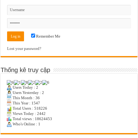
Remember Me
Lost your password?
Thống kê truy cập
Users Today : 2
Users Yesterday : 2
This Month : 36
This Year : 1547
Total Users : 518226
Views Today : 2442
Total views : 18624453
Who's Online : 1