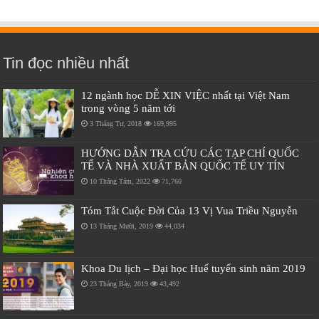
Tin đọc nhiều nhất
12 ngành học DỄ XIN VIỆC nhất tại Việt Nam
trong vòng 5 năm tới
3 Tháng Tư, 2018
169,995
HƯỚNG DẪN TRA CỨU CÁC TẠP CHÍ QUỐC
TẾ VÀ NHÀ XUẤT BẢN QUỐC TẾ UY TÍN
10 Tháng Tám, 2022
71,760
Tóm Tắt Cuộc Đời Của 13 Vị Vua Triều Nguyễn
13 Tháng Mười, 2019
44,034
Khoa Du lịch – Đại học Huế tuyển sinh năm 2019
23 Tháng Bảy, 2019
43,492