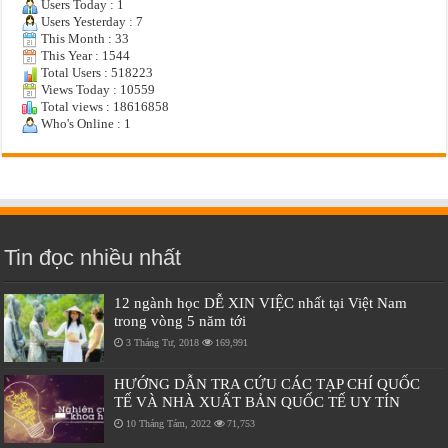
Users Today : 1
Users Yesterday : 7
This Month : 33
This Year : 1544
Total Users : 518223
Views Today : 10559
Total views : 18616858
Who's Online : 1
Tin đọc nhiều nhất
12 ngành học DỄ XIN VIỆC nhất tại Việt Nam
trong vòng 5 năm tới
3 Tháng Tư, 2018
169,991
HƯỚNG DẪN TRA CỨU CÁC TẠP CHÍ QUỐC
TẾ VÀ NHÀ XUẤT BẢN QUỐC TẾ UY TÍN
10 Tháng Tám, 2022
71,753