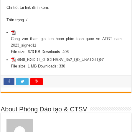
Chi tiết tại link đính kèm:
Trân trọng ./.
Cong_van_tham_gia_lien_hoan_phim_toan_quoc_ve_ATGT_nam_
2023_signed11
File size:
673 KB
Downloads:
406
4848_BGDDT_GDCTHSSV_352_QD_UBATGTQG1
File size:
1 MB
Downloads:
330
About Phòng Đào tạo & CTSV