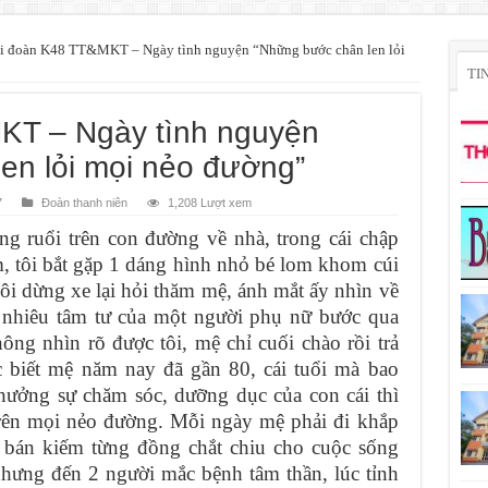
i đoàn K48 TT&MKT – Ngày tình nguyện “Những bước chân len lỏi
TI
KT – Ngày tình nguyện
en lỏi mọi nẻo đường”
7
Đoàn thanh niên
1,208 Lượt xem
ruổi trên con đường về nhà, trong cái chập
m, tôi bắt gặp 1 dáng hình nhỏ bé lom khom cúi
i dừng xe lại hỏi thăm mệ, ánh mắt ấy nhìn về
nhiêu tâm tư của một người phụ nữ bước qua
ông nhìn rõ được tôi, mệ chỉ cuối chào rồi trả
c biết mệ năm nay đã gần 80, cái tuổi mà bao
hưởng sự chăm sóc, dưỡng dục của con cái thì
ô trên mọi nẻo đường. Mỗi ngày mệ phải đi khắp
để bán kiếm từng đồng chắt chiu cho cuộc sống
hưng đến 2 người mắc bệnh tâm thần, lúc tỉnh