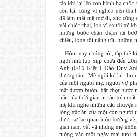
táo khi lại lên cơn hành hạ cuộ
còn lại, cũng vì nghèo nên tha
đã làm mắt mệ mờ đi, sức cũng 
vài chiếc chai, lon vì sợ tối tr
những bước chân chậm rãi bướ
chìều, lòng tôi nặng trĩu những
Hôm nay chúng tôi, tập thể l
ngôi nhà lụp xụp chưa đến 20
Anh (6/16 Kiệt 1 Đào Duy Anh
dưỡng tâm. Mệ ngồi kể lại cho 
của một người mẹ, người vợ phả
mặt đượm buồn, bất chợt nước m
hằn của thời gian in sâu trên mắ
mệ khi nghe những câu chuyện mệ
lòng trắc ẩn của một con người 
được sự lạc quan luôn hướng về p
gian nan, vất vã nhưng mệ không
tưởng vào một ngày mai tươi đ