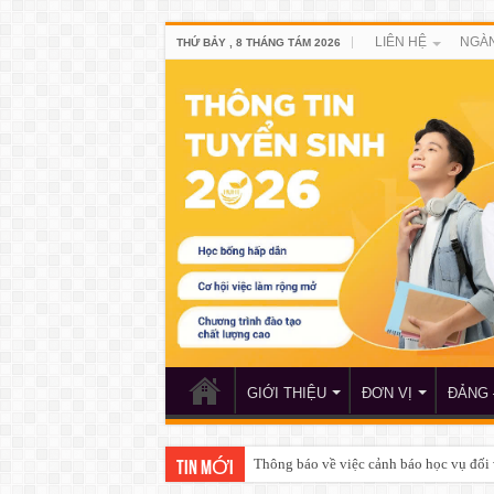
LIÊN HỆ
NGÀN
THỨ BẢY , 8 THÁNG TÁM 2026
GIỚI THIỆU
ĐƠN VỊ
ĐẢNG 
Thông báo về việc cảnh báo học vụ đối 
Thông báo về việc nộp hồ sơ đề nghị xét
TIN MỚI