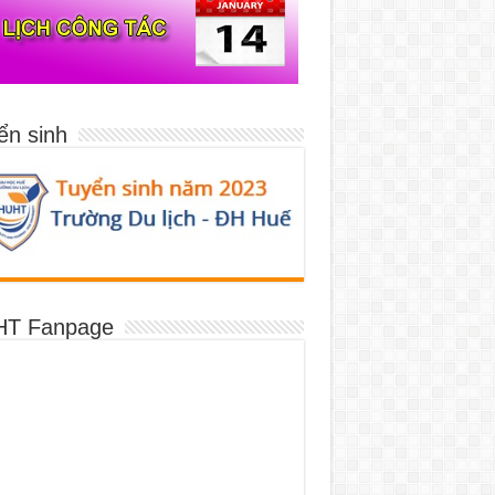
ển sinh
T Fanpage