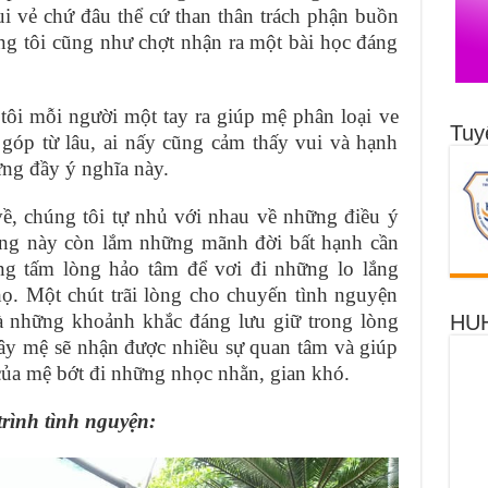
i vẻ chứ đâu thể cứ than thân trách phận buồn
úng tôi cũng như chợt nhận ra một bài học đáng
i mỗi người một tay ra giúp mệ phân loại ve
Tuy
 góp từ lâu, ai nấy cũng cảm thấy vui và hạnh
ưng đầy ý nghĩa này.
, chúng tôi tự nhủ với nhau về những điều ý
ống này còn lắm những mãnh đời bất hạnh cần
ững tấm lòng hảo tâm để vơi đi những lo lắng
ọ. Một chút trãi lòng cho chuyến tình nguyện
là những khoảnh khắc đáng lưu giữ trong lòng
HUH
đây mệ sẽ nhận được nhiều sự quan tâm và giúp
của mệ bớt đi những nhọc nhằn, gian khó.
ình tình nguyện: