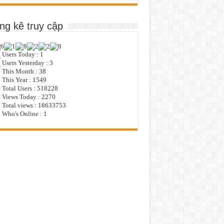
ng kê truy cập
Users Today : 1
Users Yesterday : 3
This Month : 38
This Year : 1549
Total Users : 518228
Views Today : 2270
Total views : 18633753
Who's Online : 1