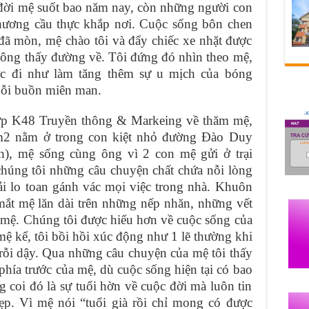
c đời mệ suốt bao năm nay, còn những người con
 hương cầu thực khắp nơi. Cuộc sống bôn chen
đã mòn, mệ chào tôi và đẩy chiếc xe nhặt được
ễ không thấy đường về. Tôi đứng đó nhìn theo mệ,
c đi như làm tăng thêm sự u mịch của bóng
 nỗi buồn miên man.
ớp K48 Truyền thông & Markeing về thăm mệ,
m2 nằm ở trong con kiệt nhỏ đường Đào Duy
), mệ sống cùng ông vì 2 con mệ gửi ở trại
chúng tôi những câu chuyện chất chứa nỗi lòng
i lo toan gánh vác mọi việc trong nhà. Khuôn
ắt mệ lăn dài trên những nếp nhăn, những vết
t mệ. Chúng tôi được hiểu hơn về cuộc sống của
 kể, tôi bồi hồi xúc động như 1 lẽ thường khi
trỗi dậy. Qua những câu chuyện của mệ tôi thấy
hía trước của mệ, dù cuộc sống hiện tại có bao
 coi đó là sự tuổi hờn về cuộc đời mà luôn tin
ẹp. Vì mệ nói “tuổi già rồi chỉ mong có được