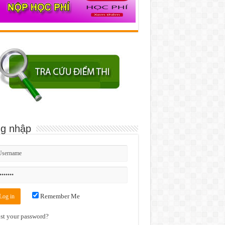
g nhập
Remember Me
st your password?