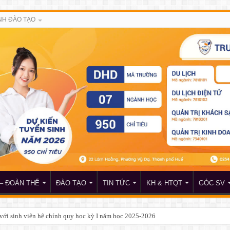
H ĐÀO TẠO
– ĐOÀN THỂ
ĐÀO TẠO
TIN TỨC
KH & HTQT
GÓC SV
với sinh viên hệ chính quy học kỳ I năm học 2025-2026
 công nhận tốt nghiệp đại học, hình thức đào tạo chính quy, đợt 1 năm 2026