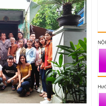
NỘ
Hướ