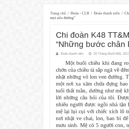
Trang chủ
/
Đoàn - CLB
/
Đoàn thanh niên
/
Ch
mọi nẻo đường”
Chi đoàn K48 TT&M
“Những bước chân l
Đoàn thanh niên
20 Tháng Mười Một, 201
Một buổi chiều khi đang rong 
chờn của chiều tà sắp ngã về đê
nhặt những vỏ lon ven đường. Tô
một nơi xa xăm chứa đựng bao 
tuổi thất tuần, dường như mệ kh
lời những câu hỏi của tôi. Đượ
nhiêu người được ngồi nhà tận 
mệ lại lụi cụi với chiếc xích l
nơi nhặt ve chai, lon, bao bì 
mưu sinh. Mệ có 5 người con, n