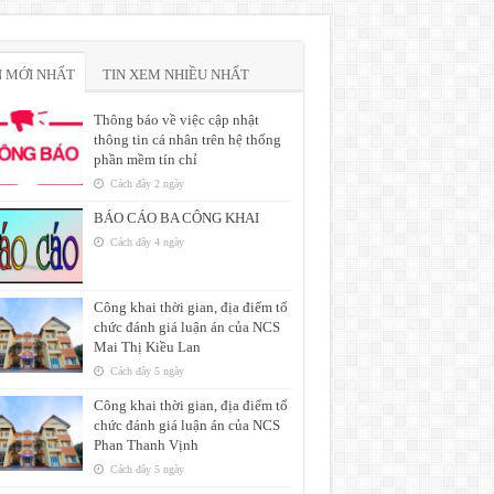
N MỚI NHẤT
TIN XEM NHIỀU NHẤT
Thông báo về việc cập nhật
thông tin cá nhân trên hệ thống
phần mềm tín chỉ
Cách đây 2 ngày
BÁO CÁO BA CÔNG KHAI
Cách đây 4 ngày
Công khai thời gian, địa điểm tổ
chức đánh giá luận án của NCS
Mai Thị Kiều Lan
Cách đây 5 ngày
Công khai thời gian, địa điểm tổ
chức đánh giá luận án của NCS
Phan Thanh Vịnh
Cách đây 5 ngày