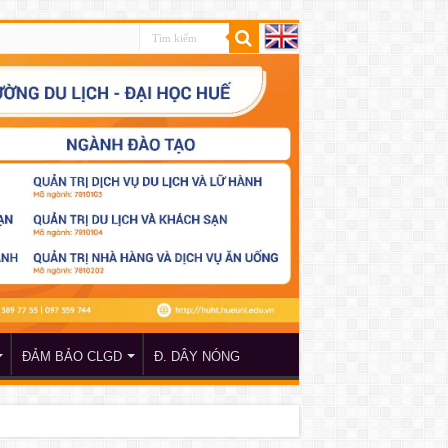
ĐẢM BẢO CLGD
Đ. DÂY NÓNG