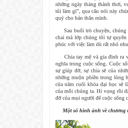
những ngày tháng thảnh thơi, vu
tủi làm gì”, qua câu nói này ch
quý cho bản thân mình.
Sau buổi trò chuyện, chúng tô
chai mà lớp chúng tôi tự quyên
phúc với việc làm dù rất nhỏ nh
Chia tay mệ và gia đình ra về
nghĩa trong cuộc sống. Cuộc s
sự giúp đỡ, sự chia sẽ của nh
những muộn phiền trong lòng h
của năm cuối khóa đại học sẽ 
của mỗi chúng ta. Hi vọng rồi 
đỡ của mọi người để cuộc sống 
Một số hình ảnh về chương tr