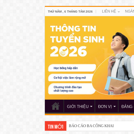
LIÊN HỆ
NGÀ
THỨ NĂM , 6 THÁNG TÁM 2026
GIỚI THIỆU
ĐƠN VỊ
ĐẢNG 
BÁO CÁO BA CÔNG KHAI
TIN MỚI