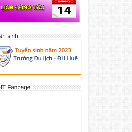
ển sinh
T Fanpage