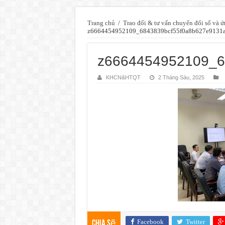
Trang chủ
/
Trao đổi & tư vấn chuyển đổi số và ứn
z6664454952109_6843839bcf55f0a8b627e9131
z6664454952109_6
KHCN&HTQT
2 Tháng Sáu, 2025
Facebook
Twitter
Chia sẽ