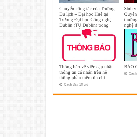
Chuyến công tác của Trường
Sinh v
Du lịch – Đại học Huế tại
Quyên 
Trường Đại học Công nghệ
thưởn
Dublin (TU Dublin) trong
nghệ d
khuôn khổ hợp phần “ Xây
cơ sở 
dựng chương trình đào tạo
Bộ)
thạc sĩ ngành Quản trị khách
30 Th
sạn” – thuộc dự án VIBE 2
14 Tháng Năm, 2025
Thông báo về việc cập nhật
BÁO 
thông tin cá nhân trên hệ
Cách 
thống phần mềm tín chỉ
Cách đây 10 giờ