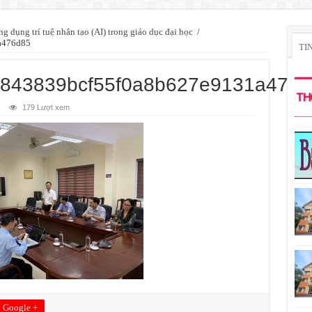
g dụng trí tuệ nhân tạo (AI) trong giáo dục đại học
/
a476d85
TI
843839bcf55f0a8b627e9131a476d
179 Lượt xem
Google +