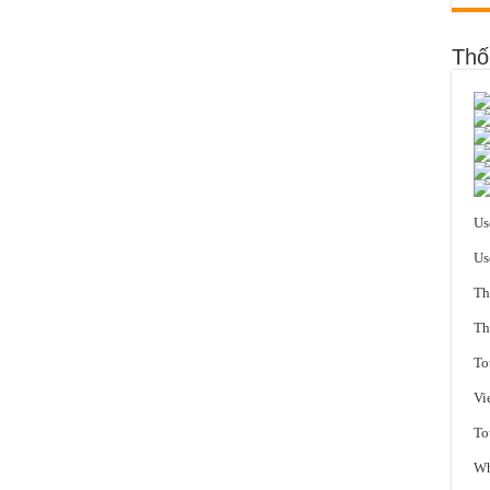
Thố
Us
Us
Th
Th
To
Vi
To
Wh