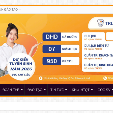
NH ĐÀO TẠO
– ĐOÀN THỂ
ĐÀO TẠO
TIN TỨC
KH & HTQT
GÓC SV