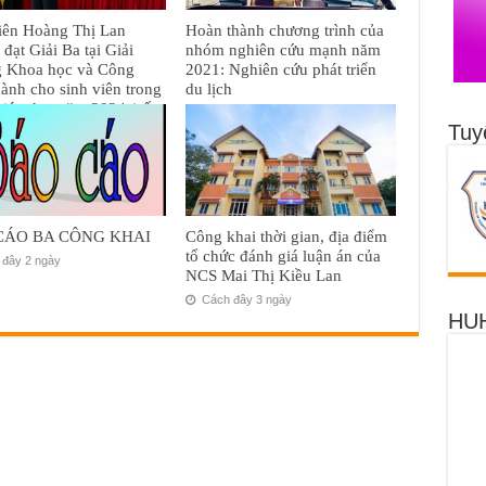
iên Hoàng Thị Lan
Hoàn thành chương trình của
đạt Giải Ba tại Giải
nhóm nghiên cứu mạnh năm
g Khoa học và Công
2021: Nghiên cứu phát triển
ành cho sinh viên trong
du lịch
giáo dục năm 2024 (cấp
12 Tháng Bảy, 2024
Tuy
áng Mười Hai, 2024
CÁO BA CÔNG KHAI
Công khai thời gian, địa điểm
tổ chức đánh giá luận án của
đây 2 ngày
NCS Mai Thị Kiều Lan
Cách đây 3 ngày
HUH