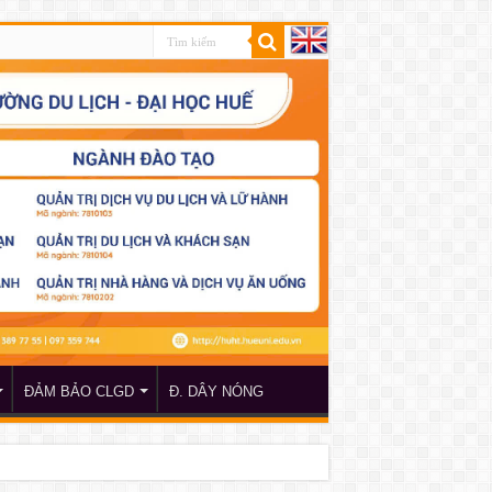
ĐẢM BẢO CLGD
Đ. DÂY NÓNG