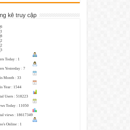
ng kê truy cập
ers Today : 1
ers Yesterday : 7
is Month : 33
is Year : 1544
tal Users : 518223
ews Today : 11050
tal views : 18617349
o's Online : 1