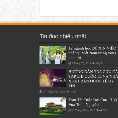
Tin đọc nhiều nhất
12 ngành học DỄ XIN VIỆC
nhất tại Việt Nam trong vòng 
năm tới
3 Tháng Tư, 2018
169,991
HƯỚNG DẪN TRA CỨU C
TẠP CHÍ QUỐC TẾ VÀ NH
XUẤT BẢN QUỐC TẾ UY
TÍN
10 Tháng Tám, 2022
71,753
Tóm Tắt Cuộc Đời Của 13 Vị
Vua Triều Nguyễn
13 Tháng Mười, 2019
44,019