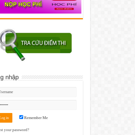
g nhập
Remember Me
st your password?