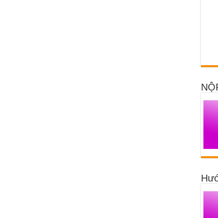
NỘ
Hướ