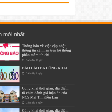
n mới nhất
Thông báo về việc cập nhật
thông tin cá nhân trên hệ thống
phần mềm tín chỉ
Cách đây 10 giờ
BÁO CÁO BA CÔNG KHAI
Cách đây 2 ngày
Công khai thời gian, địa điểm
tổ chức đánh giá luận án của
NCS Mai Thị Kiều Lan
Cách đây 3 ngày
Công khai thời gian, địa điểm