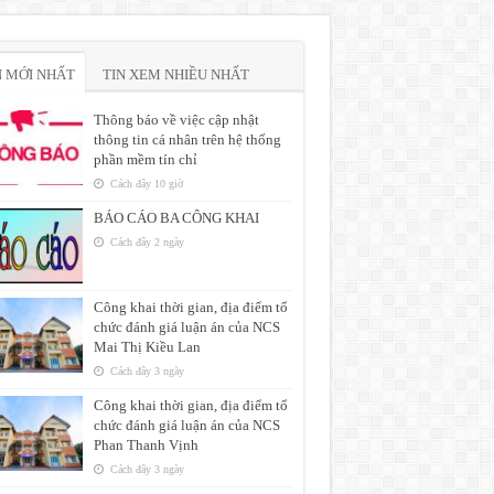
N MỚI NHẤT
TIN XEM NHIỀU NHẤT
Thông báo về việc cập nhật
85
thông tin cá nhân trên hệ thống
phần mềm tín chỉ
Cách đây 10 giờ
BÁO CÁO BA CÔNG KHAI
Cách đây 2 ngày
Công khai thời gian, địa điểm tổ
chức đánh giá luận án của NCS
Mai Thị Kiều Lan
Cách đây 3 ngày
Công khai thời gian, địa điểm tổ
chức đánh giá luận án của NCS
Phan Thanh Vịnh
Cách đây 3 ngày