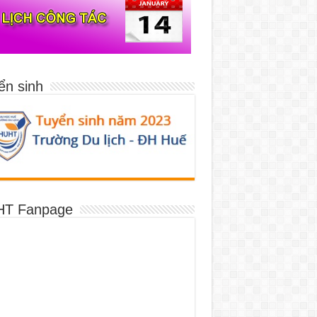
ển sinh
T Fanpage