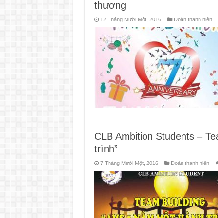
thương
12 Tháng Mười Một, 2016
Đoàn thanh niên
CLB Ambition Students – T
trình”
7 Tháng Mười Một, 2016
Đoàn thanh niên