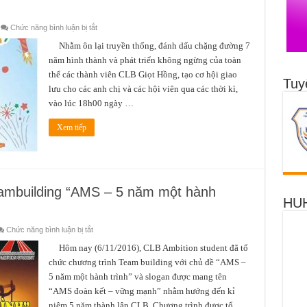
giới,
bạo
lực
ở
Chức năng bình luận bị tắt
giới
CLB
và
Giọt
Nhằm ôn lại truyền thống, đánh dấu chặng đường 7
thúc
Hồng
đẩy
năm hình thành và phát triển không ngừng của toàn
–
bình
7
đẳng
thể các thành viên CLB Giọt Hồng, tạo cơ hội giao
năm
giới”
Tuy
một
lưu cho các anh chị và các hội viên qua các thời kì,
năm
chặng
2016
đường
vào lúc 18h00 ngày …
–
Hành
trình
Xem tiếp
kết
nối
yêu
thương
eambuilding “AMS – 5 năm một hành
HUH
ở
Chức năng bình luận bị tắt
CLB
Ambition
Hôm nay (6/11/2016), CLB Ambition student đã tổ
Students
chức chương trình Team building với chủ đề “AMS –
–
Teambuilding
5 năm một hành trình” và slogan được mang tên
“AMS
–
“AMS đoàn kết – vững mạnh” nhằm hướng đến kỉ
5
năm
niệm 5 năm thành lập CLB. Chương trình được tổ …