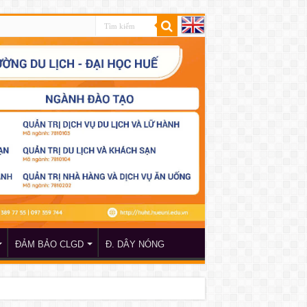
ĐẢM BẢO CLGD
Đ. DÂY NÓNG
 TP Hồ Chí Minh