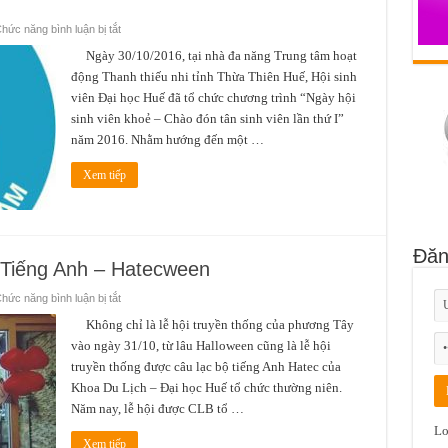
ở
hức năng bình luận bị tắt
Sinh
viên
Ngày 30/10/2016, tại nhà đa năng Trung tâm hoạt
Khoa
động Thanh thiếu nhi tỉnh Thừa Thiên Huế, Hội sinh
Du
lịch
viên Đại học Huế đã tổ chức chương trình “Ngày hội
tham
dự
sinh viên khoẻ – Chào đón tân sinh viên lần thứ I”
“Ngày
hội
năm 2016. Nhằm hướng đến một …
Sinh
viên
Khỏe”
Xem tiếp
lần
thứ
I
năm
2016
Đăn
ộ Tiếng Anh – Hatecween
ở
hức năng bình luận bị tắt
Lễ
hội
Không chỉ là lễ hội truyền thống của phương Tây
Halloween
vào ngày 31/10, từ lâu Halloween cũng là lễ hội
câu
lạc
truyền thống được câu lạc bộ tiếng Anh Hatec của
bộ
Tiếng
Khoa Du Lịch – Đại học Huế tổ chức thường niên.
Anh
–
Năm nay, lễ hội được CLB tổ …
Hatecween
Lo
Xem tiếp