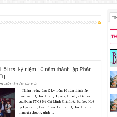
TI
Hội trại kỷ niệm 10 năm thành lập Phân
Trị
ở
Chức năng bình luận bị tắt
Đoàn
Khoa
Nhằm hưởng ứng lễ kỷ niệm 10 năm thành lập
Du
Phân hiệu Đại học Huế tại Quảng Trị, nhận lời mời
lịch
tham
của Đoàn TNCS Hồ Chí Minh Phân hiệu Đại học Huế
gia
Hội
tại Quảng Trị, Đoàn Khoa Du lịch – Đại học Huế đã
trại
kỷ
tham gia chương trình …
niệm