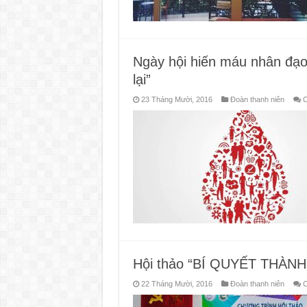
Ngày hội hiến máu nhân đạo 
lại”
23 Tháng Mười, 2016
Đoàn thanh niên
C
Hội thảo “BÍ QUYẾT THÀ
22 Tháng Mười, 2016
Đoàn thanh niên
C