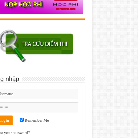
g nhập
Remember Me
st your password?