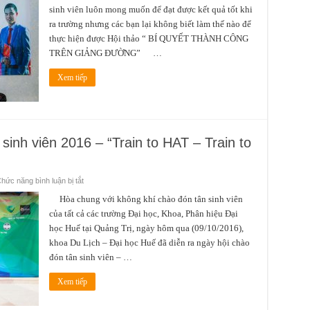
“BÍ
sinh viên luôn mong muốn để đạt được kết quả tốt khi
QUYẾT
THÀNH
ra trường nhưng các bạn lại không biết làm thế nào để
CÔNG
TRÊN
thực hiện được Hội thảo “ BÍ QUYẾT THÀNH CÔNG
GIẢNG
ĐƯỜNG“
TRÊN GIẢNG ĐƯỜNG” …
Xem tiếp
inh viên 2016 – “Train to HAT – Train to
ở
hức năng bình luận bị tắt
Chương
trình
Hòa chung với không khí chào đón tân sinh viên
Chào
của tất cả các trường Đại học, Khoa, Phân hiệu Đại
đón
Tân
học Huế tại Quảng Trị, ngày hôm qua (09/10/2016),
sinh
viên
khoa Du Lịch – Đại học Huế đã diễn ra ngày hội chào
2016
–
đón tân sinh viên – …
“Train
to
HAT
Xem tiếp
–
Train
to