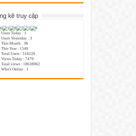
ng kê truy cập
Users Today : 1
Users Yesterday : 3
This Month : 38
This Year : 1549
Total Users : 518228
Views Today : 7479
Total views : 18638962
Who's Online : 1