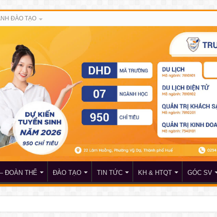
NH ĐÀO TẠO
– ĐOÀN THỂ
ĐÀO TẠO
TIN TỨC
KH & HTQT
GÓC SV
đề nghị nhận học bổng của doanh nhân Lê Xuân Hoàng và Hội đồng hương Huế tại