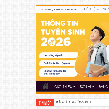
LIÊN HỆ
NGÀ
CHỦ NHẬT , 9 THÁNG TÁM 2026
GIỚI THIỆU
ĐƠN VỊ
ĐẢNG 
BÁO CÁO BA CÔNG KHAI
Thông báo về việc xét chọn sinh viên 
TIN MỚI