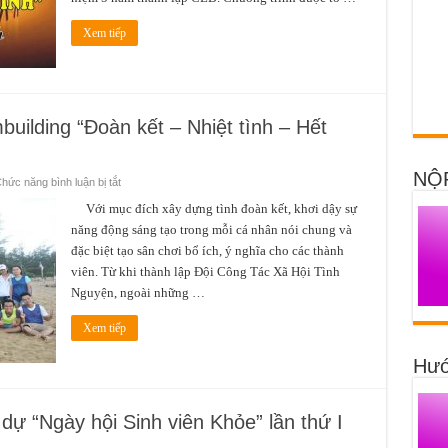
một
hành
trình”
Xem tiếp
uilding “Đoàn kết – Nhiệt tình – Hết
NỘ
ở
hức năng bình luận bị tắt
Đội
Công
Với mục đích xây dựng tình đoàn kết, khơi dậy sự
Tác
năng động sáng tạo trong mỗi cá nhân nói chung và
Xã
Hội
đặc biệt tạo sân chơi bổ ích, ý nghĩa cho các thành
–
Teambuilding
viên. Từ khi thành lập Đội Công Tác Xã Hội Tình
“Đoàn
kết
Nguyện, ngoài những …
–
Nhiệt
tình
Xem tiếp
–
Hết
Hướ
mình
–
Vì
đội”
dự “Ngày hội Sinh viên Khỏe” lần thứ I