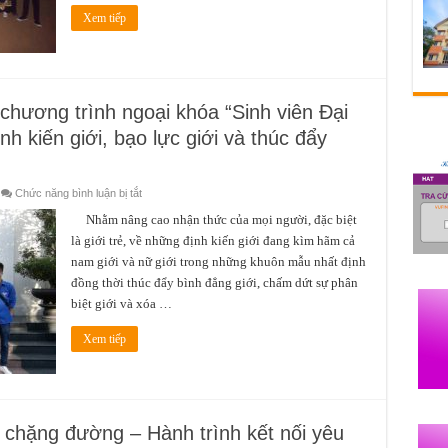
10
năm
Xem tiếp
thành
lập
Phân
hiệu
Đại
học
Huế
chương trình ngoại khóa “Sinh viên Đại
tại
Quảng
h kiến giới, bạo lực giới và thúc đẩy
Trị
ở
Chức năng bình luận bị tắt
Đoàn
Khoa
Nhằm nâng cao nhận thức của mọi người, đặc biệt
Du
là giới trẻ, về những định kiến giới đang kìm hãm cả
lịch
tham
nam giới và nữ giới trong những khuôn mẫu nhất định
gia
chương
đồng thời thúc đẩy bình đẳng giới, chấm dứt sự phân
trình
ngoại
biệt giới và xóa …
khóa
“Sinh
viên
Xem tiếp
Đại
học
Huế
chung
tay
xóa
bỏ
chặng đường – Hành trình kết nối yêu
định
kiến