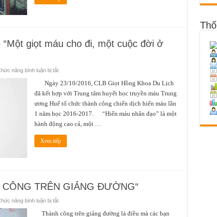
Thố
“Một giọt máu cho đi, một cuộc đời ở
ở
hức năng bình luận bị tắt
Ngày
hội
Ngày 23/10/2016, CLB Giọt Hồng Khoa Du Lịch
hiến
đã kết hợp với Trung tâm huyết học truyền máu Trung
máu
nhân
ương Huế tổ chức thành công chiến dịch hiến máu lần
đạo
“Một
1 năm học 2016-2017. “Hiến máu nhân đạo” là một
giọt
máu
hành động cao cả, một …
cho
đi,
một
Xem tiếp
cuộc
đời
ở
lại”
NH CÔNG TRÊN GIẢNG ĐƯỜNG“
ở
hức năng bình luận bị tắt
Hội
thảo
Thành công trên giảng đường là điều mà các bạn