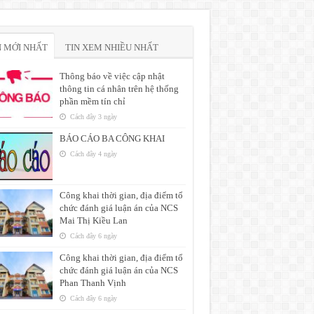
N MỚI NHẤT
TIN XEM NHIỀU NHẤT
Thông báo về việc cập nhật
thông tin cá nhân trên hệ thống
phần mềm tín chỉ
Cách đây 3 ngày
BÁO CÁO BA CÔNG KHAI
Cách đây 4 ngày
Công khai thời gian, địa điểm tổ
chức đánh giá luận án của NCS
Mai Thị Kiều Lan
Cách đây 6 ngày
Công khai thời gian, địa điểm tổ
chức đánh giá luận án của NCS
Phan Thanh Vịnh
Cách đây 6 ngày