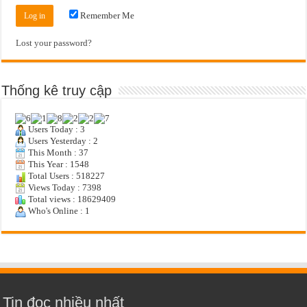
Remember Me
Lost your password?
Thống kê truy cập
Users Today : 3
Users Yesterday : 2
This Month : 37
This Year : 1548
Total Users : 518227
Views Today : 7398
Total views : 18629409
Who's Online : 1
Tin đọc nhiều nhất