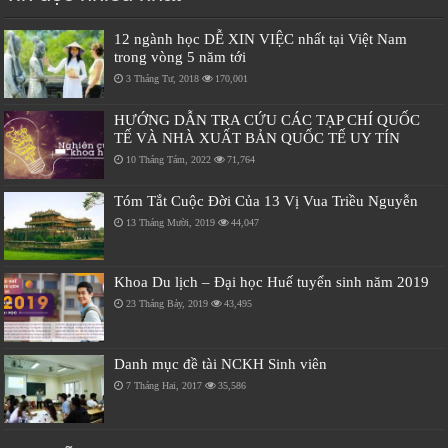
12 ngành học DỄ XIN VIỆC nhất tại Việt Nam
trong vòng 5 năm tới
3 Tháng Tư, 2018
170,001
HƯỚNG DẪN TRA CỨU CÁC TẠP CHÍ QUỐC
TẾ VÀ NHÀ XUẤT BẢN QUỐC TẾ UY TÍN
10 Tháng Tám, 2022
71,764
Tóm Tắt Cuộc Đời Của 13 Vị Vua Triều Nguyễn
13 Tháng Mười, 2019
44,047
Khoa Du lịch – Đại học Huế tuyển sinh năm 2019
23 Tháng Bảy, 2019
43,495
Danh mục đề tài NCKH Sinh viên
7 Tháng Hai, 2017
35,586