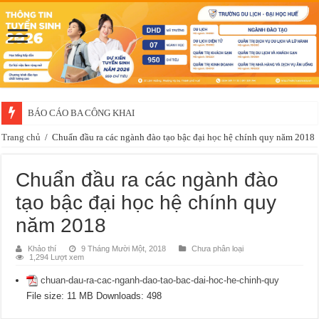
Thông báo về việc xét chọn sinh viên đề nghị nhận học bổng của doanh 
Trang chủ
/
Chuẩn đầu ra các ngành đào tạo bậc đại học hệ chính quy năm 2018
Chuẩn đầu ra các ngành đào
tạo bậc đại học hệ chính quy
năm 2018
Khảo thí
9 Tháng Mười Một, 2018
Chưa phân loại
1,294 Lượt xem
chuan-dau-ra-cac-nganh-dao-tao-bac-dai-hoc-he-chinh-quy
File size:
11 MB
Downloads:
498