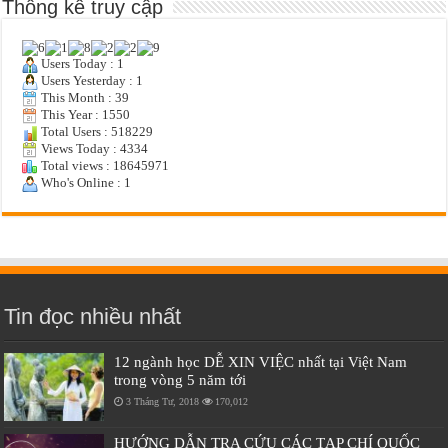
Thống kê truy cập
Users Today : 1
Users Yesterday : 1
This Month : 39
This Year : 1550
Total Users : 518229
Views Today : 4334
Total views : 18645971
Who's Online : 1
Tin đọc nhiều nhất
12 ngành học DỄ XIN VIỆC nhất tại Việt Nam
trong vòng 5 năm tới
3 Tháng Tư, 2018
170,012
HƯỚNG DẪN TRA CỨU CÁC TẠP CHÍ QUỐC