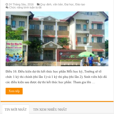
24 Tháng Sáu, 2016
Quy định, văn bản
,
Đại học
,
Đào tạo
ở
Chức năng bình luận bị tắt
Quy
chế
đào
tạo
Điều 16. Điều kiện dự thi kết thúc học phần Mỗi học kỳ, Trường sẽ tổ
chức 1 kỳ thi chính (thi lần 1) và 1 kỳ thi phụ (thi lần 2). Sinh viên hội đủ
các điều kiện sau được dự thi kết thúc học phần: Tham gia lên …
Xem tiếp
TIN MỚI NHẤT
TIN XEM NHIỀU NHẤT