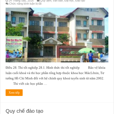
24 Tháng Sáu, 2016
Quy định, văn bản
,
Đại học
,
Đào tạo
ở
Chức năng bình luận bị tắt
Tổ
chức
thi
Điều 28. Thi tốt nghiệp 28.1. Hình thức thi tốt nghiệp Bảo vệ khóa
luận cuối khoá và thi học phần tổng hợp thuộc khoa học MácLênin, Tư
tưởng Hồ Chí Minh đối với hệ chính quy khoá tuyển sinh từ năm 2002.
Thi viết các học phần …
Xem tiếp
Quy chế đào tạo