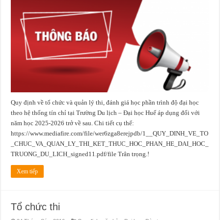
TỔ
CHỨC
VÀ
QUẢN
LÝ
THI,
ĐÁNH
GIÁ
HỌC
PHẦN
TRÌNH
ĐỘ
ĐẠI
HỌC
THEO
HỆ
THỐNG
Quy định về tổ chức và quản lý thi, đánh giá học phần trình độ đại học
TÍN
CHỈ
theo hệ thống tín chỉ tại Trường Du lịch – Đại học Huế áp dụng đối với
TẠI
TRƯỜNG
năm học 2025-2026 trở về sau. Chi tiết cụ thể:
DU
LỊCH
https://www.mediafire.com/file/wer6zga8erejpdb/1__QUY_DINH_VE_TO
–
_CHUC_VA_QUAN_LY_THI_KET_THUC_HOC_PHAN_HE_DAI_HOC_
ĐẠI
HỌC
TRUONG_DU_LICH_signed11.pdf/file Trân trọng.!
HUẾ
Xem tiếp
Tổ chức thi