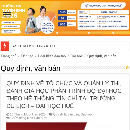
BÁO CÁO BA CÔNG KHAI
Trang chủ
/
Đào tạo
/
Loại hình đào tạo
/
Đại học
/
Quy định, văn bản
Quy định, văn bản
QUY ĐỊNH VỀ TỔ CHỨC VÀ QUẢN LÝ THI,
ĐÁNH GIÁ HỌC PHẦN TRÌNH ĐỘ ĐẠI HỌC
THEO HỆ THỐNG TÍN CHỈ TẠI TRƯỜNG
DU LỊCH – ĐẠI HỌC HUẾ
15 Tháng Mười Hai, 2025
Quy định, văn bản
,
Đào tạo
ở
Chức năng bình luận bị tắt
QUY
ĐỊNH
VỀ