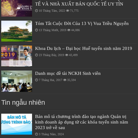
TẾ VÀ NHÀ XUẤT BẢN QUỐC TẾ UY TÍN
10 Tháng Tám, 2022
71,775
Tóm Tắt Cuộc Đời Của 13 Vị Vua Triều Nguyễn
13 Tháng Mười, 2019
44,086
Khoa Du lịch – Đại học Huế tuyển sinh năm 2019
23 Tháng Bảy, 2019
43,499
Danh mục đề tài NCKH Sinh viên
7 Tháng Hai, 2017
35,594
Tin ngẫu nhiên
Bản mô tả chương trình đào tạo ngành Quản trị
kinh doanh áp dụng từ các khóa tuyển sinh năm
2023 trở về sau
3 Tháng Năm, 2024