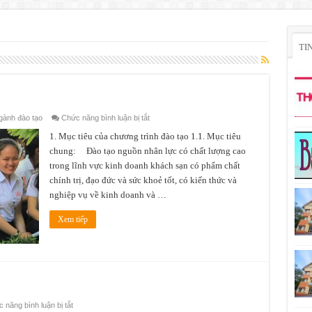
TI
ở
gành đào tạo
Chức năng bình luận bị tắt
Ngành
Quản
1. Mục tiêu của chương trình đào tạo 1.1. Mục tiêu
trị
chung: Đào tạo nguồn nhân lực có chất lượng cao
khách
sạn
trong lĩnh vực kinh doanh khách sạn có phẩm chất
chính trị, đạo đức và sức khoẻ tốt, có kiến thức và
nghiệp vụ về kinh doanh và …
Xem tiếp
ở
 năng bình luận bị tắt