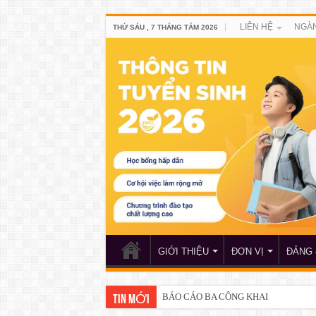
LIÊN HỆ
NGÀN
THỨ SÁU , 7 THÁNG TÁM 2026
GIỚI THIỆU
ĐƠN VỊ
ĐẢNG 
BÁO CÁO BA CÔNG KHAI
TIN MỚI