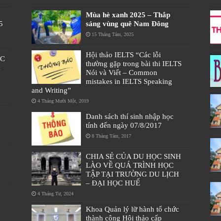
Mùa hè xanh 2025 – Thắp
5
sáng vùng quê Nam Đông
15 Tháng Tám, 2025
Hội thảo IELTS “Các lỗi
ÁC
thường gặp trong bài thi IELTS
À
Nói và Viết – Common
mistakes in IELTS Speaking
and Writing”
4 Tháng Mười Một, 2019
Danh sách thí sinh nhập học
tính đến ngày 07/8/2017
8 Tháng Tám, 2017
CHIA SẺ CỦA DU HỌC SINH
LÀO VỀ QUÁ TRÌNH HỌC
TẬP TẠI TRƯỜNG DU LỊCH
– ĐẠI HỌC HUẾ
4 Tháng Tư, 2024
Khoa Quản lý lữ hành tổ chức
thành công Hội thảo cấp