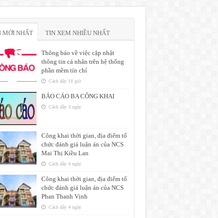
N MỚI NHẤT
TIN XEM NHIỀU NHẤT
Thông báo về việc cập nhật
thông tin cá nhân trên hệ thống
phần mềm tín chỉ
Cách đây 18 giờ
BÁO CÁO BA CÔNG KHAI
Cách đây 3 ngày
Công khai thời gian, địa điểm tổ
chức đánh giá luận án của NCS
Mai Thị Kiều Lan
Cách đây 4 ngày
Công khai thời gian, địa điểm tổ
chức đánh giá luận án của NCS
Phan Thanh Vịnh
Cách đây 4 ngày