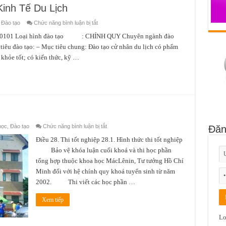
inh Tế Du Lịch
ở
,
Đào tạo
Chức năng bình luận bị tắt
Ngành
KT
oại hình đào tạo : CHÍNH QUY Chuyên ngành đào
–
 tiêu đào tạo: – Mục tiêu chung: Đào tạo cử nhân du lịch có phẩm
Chuyên
ngành
c khỏe tốt; có kiến thức, kỹ …
Kinh
Tế
Du
Lịch
ở
học
,
Đào tạo
Chức năng bình luận bị tắt
Đăn
Tổ
chức
Điều 28. Thi tốt nghiệp 28.1. Hình thức thi tốt nghiệp
thi
Bảo vệ khóa luận cuối khoá và thi học phần
tổng hợp thuộc khoa học MácLênin, Tư tưởng Hồ Chí
Minh đối với hệ chính quy khoá tuyển sinh từ năm
2002. Thi viết các học phần …
Xem tiếp
Lo