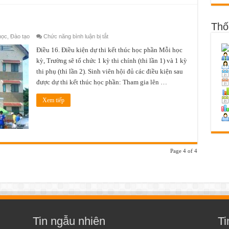
Thố
ở
học
,
Đào tạo
Chức năng bình luận bị tắt
Quy
chế
Điều 16. Điều kiện dự thi kết thúc học phần Mỗi học
đào
kỳ, Trường sẽ tổ chức 1 kỳ thi chính (thi lần 1) và 1 kỳ
tạo
thi phụ (thi lần 2). Sinh viên hội đủ các điều kiện sau
được dự thi kết thúc học phần: Tham gia lên …
Xem tiếp
Page 4 of 4
Tin ngẫu nhiên
Ti