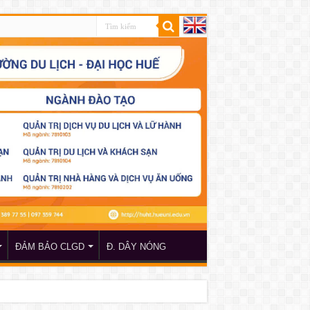
ĐẢM BẢO CLGD
Đ. DÂY NÓNG