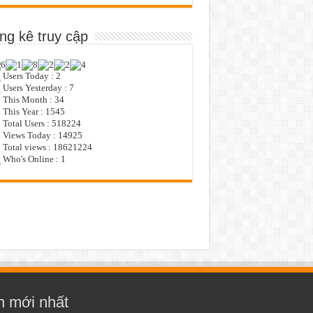
ng kê truy cập
Users Today : 2
Users Yesterday : 7
This Month : 34
This Year : 1545
Total Users : 518224
Views Today : 14925
Total views : 18621224
Who's Online : 1
n mới nhất