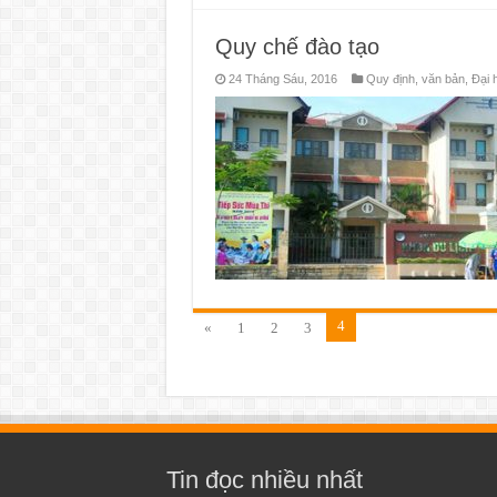
Quy chế đào tạo
24 Tháng Sáu, 2016
Quy định, văn bản
,
Đại 
4
«
1
2
3
Tin đọc nhiều nhất