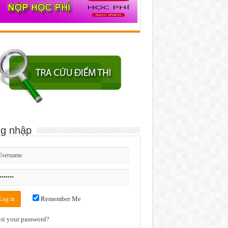
g nhập
Remember Me
st your password?