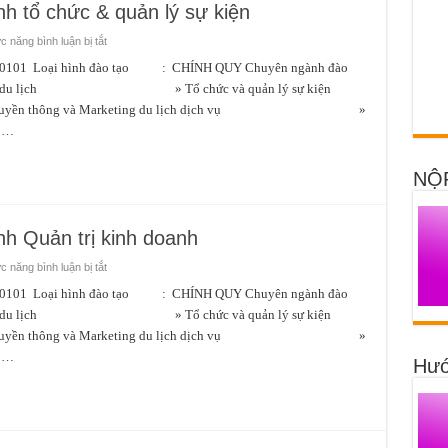
 tổ chức & quản lý sự kiện
ở
 năng bình luận bị tắt
Ngành
QTKD
oại hình đào tạo : CHÍNH QUY Chuyên ngành đào
–
h doanh du lịch » Tổ chức và quản lý sự kiện
Chuyên
ngành
g và Marketing du lịch dịch vụ »
tổ
chức
g …
&
quản
lý
sự
NỘ
kiện
 Quản trị kinh doanh
ở
 năng bình luận bị tắt
Ngành
QTKD
oại hình đào tạo : CHÍNH QUY Chuyên ngành đào
–
h doanh du lịch » Tổ chức và quản lý sự kiện
Chuyên
ngành
g và Marketing du lịch dịch vụ »
Quản
trị
g …
Hướ
kinh
doanh