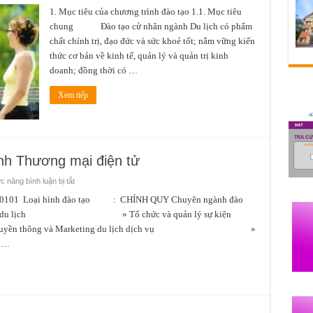
Ngành
Du
1. Mục tiêu của chương trình đào tạo 1.1. Mục tiêu
lịch
chung Đào tạo cử nhân ngành Du lịch có phẩm
chất chính trị, đạo đức và sức khoẻ tốt; nắm vững kiến
thức cơ bản về kinh tế, quản lý và quản trị kinh
doanh; đồng thời có …
Xem tiếp
h Thương mại điện tử
ở
 năng bình luận bị tắt
Ngành
QTKD
oại hình đào tạo : CHÍNH QUY Chuyên ngành đào
–
h doanh du lịch » Tổ chức và quản lý sự kiện
Chuyên
ngành
g và Marketing du lịch dịch vụ »
Thương
mại
g …
điện
tử