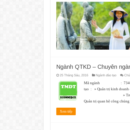
Ngành QTKD – Chuyên ngàn
25 Tháng Sáu, 2016
Ngành đào tạo
Chức
Mã ngành : 7340101 L
tạo : » Quản trị kin
» Truyền thôn
Quản trị quan hệ công chún
Xem tiếp