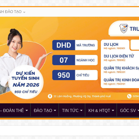
H ĐÀO TẠO
– ĐOÀN THỂ
ĐÀO TẠO
TIN TỨC
KH & HTQT
GÓC SV