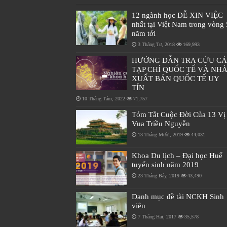
12 ngành học DỄ XIN VIỆC
nhất tại Việt Nam trong vòng 
năm tới
3 Tháng Tư, 2018
169,993
HƯỚNG DẪN TRA CỨU C
TẠP CHÍ QUỐC TẾ VÀ NH
XUẤT BẢN QUỐC TẾ UY
TÍN
10 Tháng Tám, 2022
71,757
Tóm Tắt Cuộc Đời Của 13 Vị
Vua Triều Nguyễn
13 Tháng Mười, 2019
44,031
Khoa Du lịch – Đại học Huế
tuyển sinh năm 2019
23 Tháng Bảy, 2019
43,490
Danh mục đề tài NCKH Sinh
viên
7 Tháng Hai, 2017
35,578