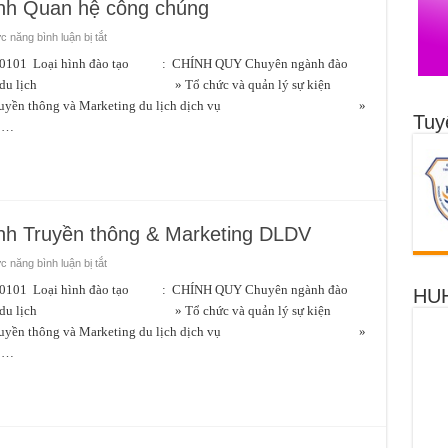
h Quan hệ công chúng
ở
 năng bình luận bị tắt
Ngành
QTKD
oại hình đào tạo : CHÍNH QUY Chuyên ngành đào
–
h doanh du lịch » Tổ chức và quản lý sự kiện
Chuyên
ngành
g và Marketing du lịch dịch vụ »
Quan
Tuy
hệ
g …
công
chúng
h Truyền thông & Marketing DLDV
ở
 năng bình luận bị tắt
Ngành
QTKD
oại hình đào tạo : CHÍNH QUY Chuyên ngành đào
HUH
–
h doanh du lịch » Tổ chức và quản lý sự kiện
Chuyên
ngành
g và Marketing du lịch dịch vụ »
Truyền
thông
g …
&
Marketing
DLDV