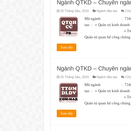
Ngành QTKD – Chuyên ngàn
25 Tháng Sáu, 2016
Ngành đào tạo
Chức
Mã ngành : 7340101 L
tạo : » Quản trị kin
» Truyền thôn
Quản trị quan hệ công chún
Xem tiếp
Ngành QTKD – Chuyên ngàn
25 Tháng Sáu, 2016
Ngành đào tạo
Chức
Mã ngành : 7340101 L
tạo : » Quản trị kin
» Truyền thôn
Quản trị quan hệ công chún
Xem tiếp