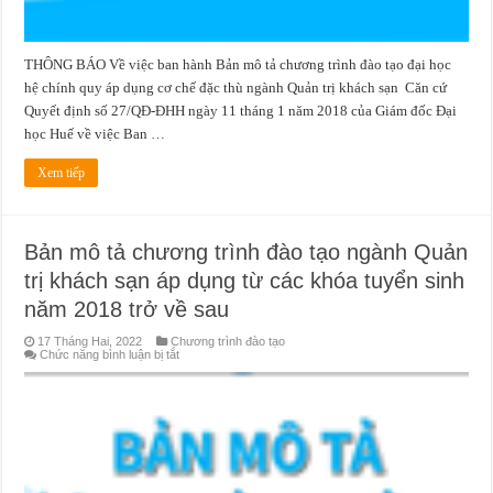
năm
2018
trở
về
sau
THÔNG BÁO Về việc ban hành Bản mô tả chương trình đào tạo đại học
hệ chính quy áp dụng cơ chế đặc thù ngành Quản trị khách sạn Căn cứ
Quyết định số 27/QĐ-ĐHH ngày 11 tháng 1 năm 2018 của Giám đốc Đại
học Huế về việc Ban …
Xem tiếp
Bản mô tả chương trình đào tạo ngành Quản
trị khách sạn áp dụng từ các khóa tuyển sinh
năm 2018 trở về sau
17 Tháng Hai, 2022
Chương trình đào tạo
ở
Chức năng bình luận bị tắt
Bản
mô
tả
chương
trình
đào
tạo
ngành
Quản
trị