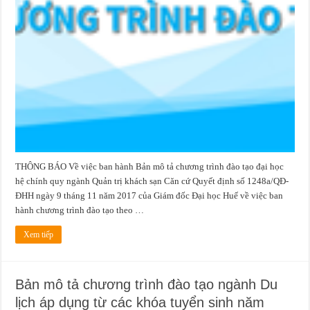
khách
sạn
áp
dụng
từ
các
khóa
tuyển
sinh
năm
2018
trở
về
sau
THÔNG BÁO Về việc ban hành Bản mô tả chương trình đào tạo đại học
hệ chính quy ngành Quản trị khách sạn Căn cứ Quyết định số 1248a/QĐ-
ĐHH ngày 9 tháng 11 năm 2017 của Giám đốc Đại học Huế về việc ban
hành chương trình đào tạo theo …
Xem tiếp
Bản mô tả chương trình đào tạo ngành Du
lịch áp dụng từ các khóa tuyển sinh năm