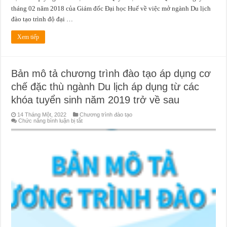
tháng 02 năm 2018 của Giám đốc Đại học Huế về việc mở ngành Du lịch
đào tạo trình độ đại …
Xem tiếp
Bản mô tả chương trình đào tạo áp dụng cơ
chế đặc thù ngành Du lịch áp dụng từ các
khóa tuyển sinh năm 2019 trở về sau
14 Tháng Một, 2022
Chương trình đào tạo
ở
Chức năng bình luận bị tắt
Bản
mô
tả
chương
trình
đào
tạo
áp
dụng
cơ
chế
đặc
thù
ngành
Du
lịch
áp