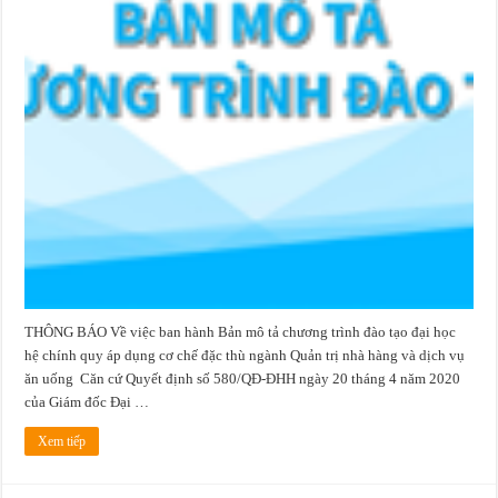
đào
tạo
ngành
Quản
trị
nhà
hàng
và
dịch
vụ
ăn
uống
áp
dụng
từ
các
khóa
tuyển
sinh
năm
2018
trở
về
sau
THÔNG BÁO Về việc ban hành Bản mô tả chương trình đào tạo đại học
hệ chính quy áp dụng cơ chế đặc thù ngành Quản trị nhà hàng và dịch vụ
ăn uống Căn cứ Quyết định số 580/QĐ-ĐHH ngày 20 tháng 4 năm 2020
của Giám đốc Đại …
Xem tiếp