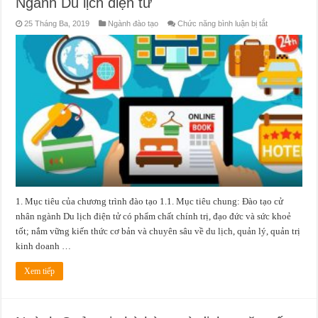
Ngành Du lịch điện tử
ở
25 Tháng Ba, 2019
Ngành đào tạo
Chức năng bình luận bị tắt
Ngành
Du
lịch
điện
tử
1. Mục tiêu của chương trình đào tạo 1.1. Mục tiêu chung: Đào tạo cử
nhân ngành Du lịch điện tử có phẩm chất chính trị, đạo đức và sức khoẻ
tốt; nắm vững kiến thức cơ bản và chuyên sâu về du lịch, quản lý, quản trị
kinh doanh …
Xem tiếp