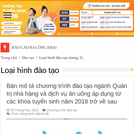
BÁO CÁO BA CÔNG KHAI
Trang chủ
/
Đào tạo
/
Loại hình đào tạo
(trang 3)
Loại hình đào tạo
Bản mô tả chương trình đào tạo ngành Quản
trị nhà hàng và dịch vụ ăn uống áp dụng từ
các khóa tuyển sinh năm 2018 trở về sau
18 Tháng Hai, 2022
Chương trình đào tạo
ở
Chức năng bình luận bị tắt
Bản
mô
tả
chương
trình