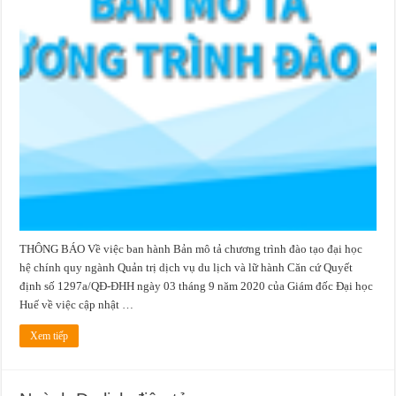
ngành
Quản
trị
dịch
vụ
du
lịch
và
lữ
hành
áp
dụng
từ
các
khóa
tuyển
sinh
năm
2020
trở
về
sau
THÔNG BÁO Về việc ban hành Bản mô tả chương trình đào tạo đại học
hệ chính quy ngành Quản trị dịch vụ du lịch và lữ hành Căn cứ Quyết
định số 1297a/QĐ-ĐHH ngày 03 tháng 9 năm 2020 của Giám đốc Đại học
Huế về việc cập nhật …
Xem tiếp