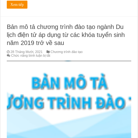
Xem tiếp
Bản mô tả chương trình đào tạo ngành Du
lịch điện tử áp dụng từ các khóa tuyển sinh
năm 2019 trở về sau
28 Tháng Mười, 2021
Chương trình đào tạo
ở
Chức năng bình luận bị tắt
Bản
mô
tả
chương
trình
đào
tạo
ngành
Du
lịch
điện
tử
áp
dụng
từ
các
khóa
tuyển
sinh
năm
2019
trở