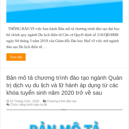
về
sau
THÔNG BÁO Về việc ban hành Bản mô tả chương trình đào tạo đại học
hệ chính quy ngành Du lịch điện tử Căn cứ Quyết định số 218/QĐ-ĐHH
ngày 04 tháng 3 năm 2019 của Giám đốc Đại học Huế về việc mở ngành
đào tạo Du lịch điện tử …
Xem tiếp
Bản mô tả chương trình đào tạo ngành Quản
trị dịch vụ du lịch và lữ hành áp dụng từ các
khóa tuyển sinh năm 2020 trở về sau
10 Tháng Chín, 2020
Chương trình đào tạo
ở
Chức năng bình luận bị tắt
Bản
mô
tả
chương
trình
đào
tạo