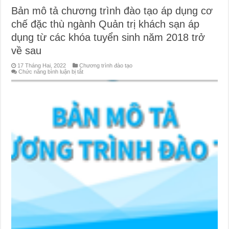
Bản mô tả chương trình đào tạo áp dụng cơ
chế đặc thù ngành Quản trị khách sạn áp
dụng từ các khóa tuyển sinh năm 2018 trở
về sau
17 Tháng Hai, 2022
Chương trình đào tạo
ở
Chức năng bình luận bị tắt
Bản
mô
tả
chương
trình
đào
tạo
áp
dụng
cơ
chế
đặc
thù
ngành
Quản
trị
khách
sạn
áp
dụng
từ
các
khóa
tuyển
sinh