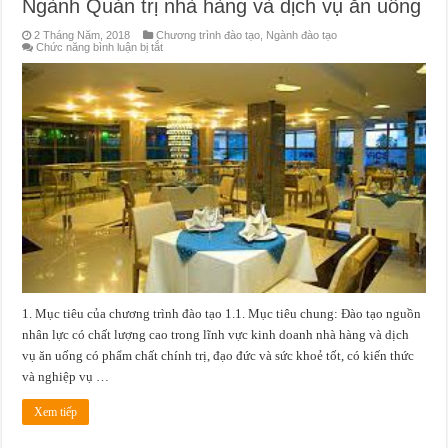
Ngành Quản trị nhà hàng và dịch vụ ăn uống
2 Tháng Năm, 2018
Chương trình đào tạo
,
Ngành đào tạo
ở
Chức năng bình luận bị tắt
Ngành
Quản
trị
nhà
hàng
và
dịch
vụ
ăn
uống
1. Mục tiêu của chương trình đào tạo 1.1. Mục tiêu chung: Đào tạo nguồn
nhân lực có chất lượng cao trong lĩnh vực kinh doanh nhà hàng và dịch
vụ ăn uống có phẩm chất chính trị, đạo đức và sức khoẻ tốt, có kiến thức
và nghiệp vụ …
Xem tiếp