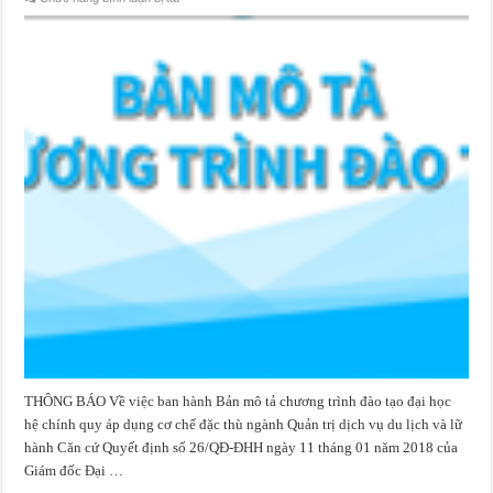
Bản
mô
tả
chương
trình
đào
tạo
áp
dụng
cơ
chế
đặc
thù
ngành
Quản
trị
dịch
vụ
du
lịch
và
lữ
hành
áp
dụng
từ
các
khóa
tuyển
sinh
THÔNG BÁO Về việc ban hành Bản mô tả chương trình đào tạo đại học
năm
2018
hệ chính quy áp dụng cơ chế đặc thù ngành Quản trị dịch vụ du lịch và lữ
trở
về
hành Căn cứ Quyết định số 26/QĐ-ĐHH ngày 11 tháng 01 năm 2018 của
sau
Giám đốc Đại …