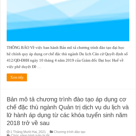
dụng
từ
các
khóa
tuyển
sinh
năm
2019
trở
về
sau
THÔNG BÁO Về việc ban hành Bản mô tả chương trình đào tạo đại học
hệ chính quy áp dụng cơ chế đặc thù ngành Du lịch Căn cứ Quyết định số
412/QĐ-ĐHH ngày 10 tháng 4 năm 2019 của Giám đốc Đại học Huế về
việc phê duyệt Đề …
Xem tiếp
Bản mô tả chương trình đào tạo áp dụng cơ
chế đặc thù ngành Quản trị dịch vụ du lịch và
lữ hành áp dụng từ các khóa tuyển sinh năm
2018 trở về sau
1 Tháng Mười Hai, 2021
Chương trình đào tạo
ở
Chức năng bình luận bị tắt