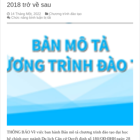
2018 trở về sau
14 Tháng Một, 2022
Chương trình đào tạo
ở
Chức năng bình luận bị tắt
Bản
mô
tả
chương
trình
đào
tạo
ngành
Du
lịch
áp
dụng
từ
các
khóa
tuyển
sinh
năm
2018
trở
về
sau
THÔNG BÁO Về việc ban hành Bản mô tả chương trình đào tạo đại học
hệ chính quy ngành Du lịch Căn cứ Quyết định số 180/QĐ-ĐHH ngày 28