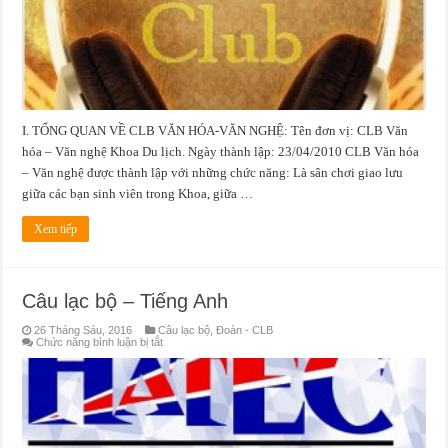
I. TỔNG QUAN VỀ CLB VĂN HÓA-VĂN NGHỆ: Tên đơn vị: CLB Văn
hóa – Văn nghệ Khoa Du lịch. Ngày thành lập: 23/04/2010 CLB Văn hóa
– Văn nghệ được thành lập với những chức năng: Là sân chơi giao lưu
giữa các bạn sinh viên trong Khoa, giữa …
Xem tiếp
Câu lạc bộ – Tiếng Anh
26 Tháng Sáu, 2016
Câu lạc bộ
,
Đoàn - CLB
ở
Chức năng bình luận bị tắt
Câu
lạc
bộ
–
Tiếng
Anh