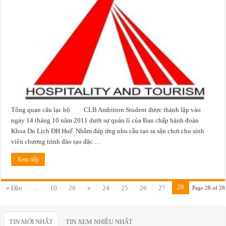
bộ
–
Ambition
student
Tổng quan câu lạc bộ CLB Ambition Student được thành lập vào
ngày 14 tháng 10 năm 2011 dưới sự quản lí của Ban chấp hành đoàn
Khoa Du Lịch ĐH Huế. Nhằm đáp ứng nhu cầu tạo ra sân chơi cho sinh
viên chương trình đào tạo đặc …
Xem tiếp
28
« Đầu
...
10
20
«
24
25
26
27
Page 28 of 28
TIN MỚI NHẤT
TIN XEM NHIỀU NHẤT