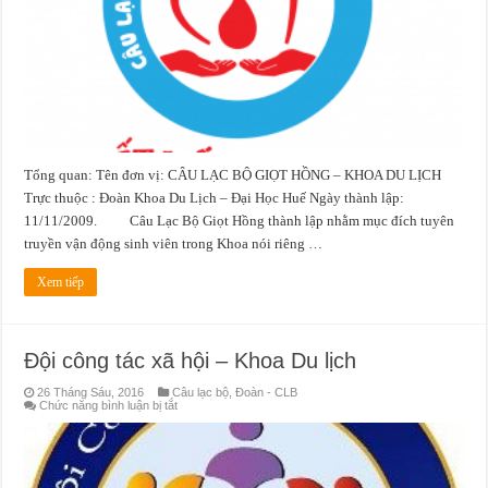
Tổng quan: Tên đơn vị: CÂU LẠC BỘ GIỌT HỒNG – KHOA DU LỊCH
Trực thuộc : Đoàn Khoa Du Lịch – Đại Học Huế Ngày thành lập:
11/11/2009. Câu Lạc Bộ Giọt Hồng thành lập nhằm mục đích tuyên
truyền vận động sinh viên trong Khoa nói riêng …
Xem tiếp
Đội công tác xã hội – Khoa Du lịch
26 Tháng Sáu, 2016
Câu lạc bộ
,
Đoàn - CLB
ở
Chức năng bình luận bị tắt
Đội
công
tác
xã
hội
–