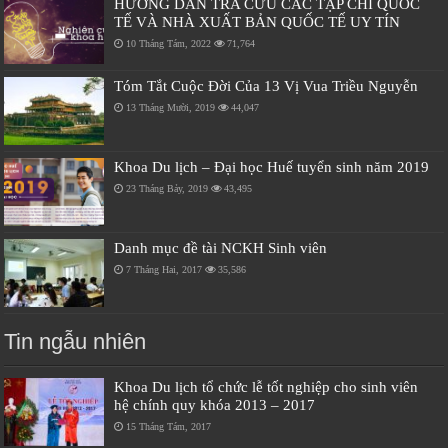
HƯỚNG DẪN TRA CỨU CÁC TẠP CHÍ QUỐC
TẾ VÀ NHÀ XUẤT BẢN QUỐC TẾ UY TÍN
10 Tháng Tám, 2022
71,764
Tóm Tắt Cuộc Đời Của 13 Vị Vua Triều Nguyễn
13 Tháng Mười, 2019
44,047
Khoa Du lịch – Đại học Huế tuyển sinh năm 2019
23 Tháng Bảy, 2019
43,495
Danh mục đề tài NCKH Sinh viên
7 Tháng Hai, 2017
35,586
Tin ngẫu nhiên
Khoa Du lịch tổ chức lễ tốt nghiệp cho sinh viên
hệ chính quy khóa 2013 – 2017
15 Tháng Tám, 2017