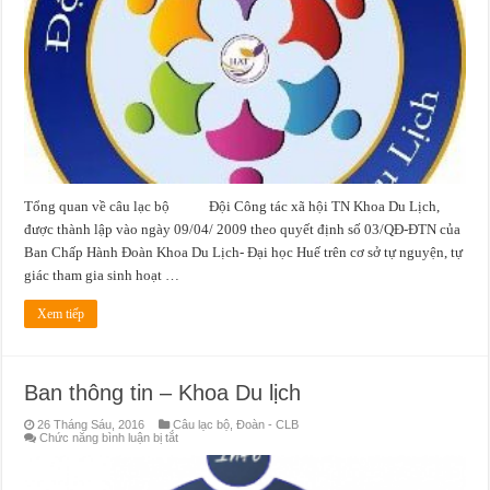
Khoa
Du
lịch
Tổng quan về câu lạc bộ Đội Công tác xã hội TN Khoa Du Lịch,
được thành lập vào ngày 09/04/ 2009 theo quyết định số 03/QĐ-ĐTN của
Ban Chấp Hành Đoàn Khoa Du Lịch- Đại học Huế trên cơ sở tự nguyện, tự
giác tham gia sinh hoạt …
Xem tiếp
Ban thông tin – Khoa Du lịch
26 Tháng Sáu, 2016
Câu lạc bộ
,
Đoàn - CLB
ở
Chức năng bình luận bị tắt
Ban
thông
tin
–