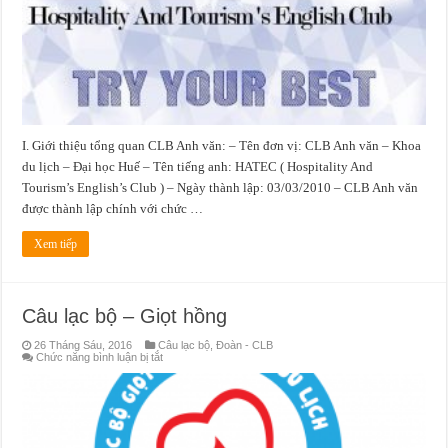
I. Giới thiệu tổng quan CLB Anh văn: – Tên đơn vị: CLB Anh văn – Khoa
du lịch – Đại học Huế – Tên tiếng anh: HATEC ( Hospitality And
Tourism’s English’s Club ) – Ngày thành lập: 03/03/2010 – CLB Anh văn
được thành lập chính với chức …
Xem tiếp
Câu lạc bộ – Giọt hồng
26 Tháng Sáu, 2016
Câu lạc bộ
,
Đoàn - CLB
ở
Chức năng bình luận bị tắt
Câu
lạc
bộ
–
Giọt
hồng