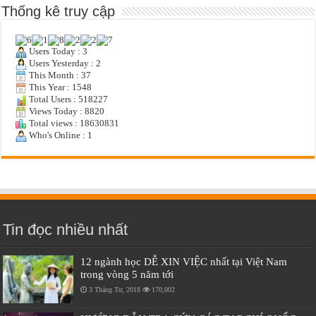
Thống kê truy cập
Users Today : 3
Users Yesterday : 2
This Month : 37
This Year : 1548
Total Users : 518227
Views Today : 8820
Total views : 18630831
Who's Online : 1
Tin đọc nhiều nhất
12 ngành học DỄ XIN VIỆC nhất tại Việt Nam
trong vòng 5 năm tới
3 Tháng Tư, 2018
170,002