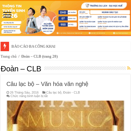
BÁO CÁO BA CÔNG KHAI
Trang chủ
/
Đoàn – CLB
(trang 28)
Đoàn – CLB
Câu lạc bộ – Văn hóa văn nghệ
26 Tháng Sáu, 2016
Câu lạc bộ
,
Đoàn - CLB
ở
Chức năng bình luận bị tắt
Câu
lạc
bộ
–
Văn
hóa
văn
nghệ