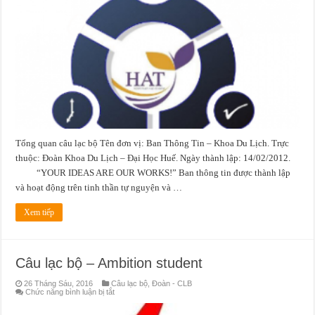
Khoa
Du
lịch
Tổng quan câu lạc bộ Tên đơn vị: Ban Thông Tin – Khoa Du Lịch. Trực
thuộc: Đoàn Khoa Du Lịch – Đại Học Huế. Ngày thành lập: 14/02/2012.
“YOUR IDEAS ARE OUR WORKS!” Ban thông tin được thành lập
và hoạt động trên tinh thần tự nguyện và …
Xem tiếp
Câu lạc bộ – Ambition student
26 Tháng Sáu, 2016
Câu lạc bộ
,
Đoàn - CLB
ở
Chức năng bình luận bị tắt
Câu
lạc