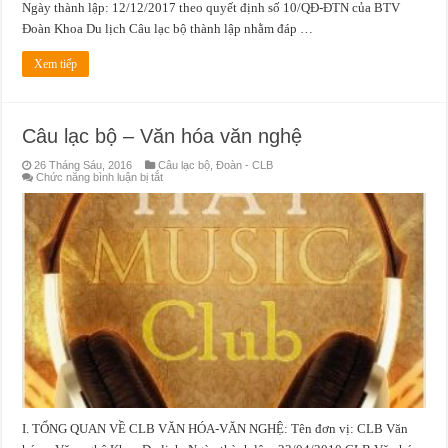
Ngày thành lập: 12/12/2017 theo quyết định số 10/QĐ-ĐTN của BTV
Đoàn Khoa Du lịch Câu lạc bộ thành lập nhằm đáp …
Xem tiếp
Câu lạc bộ – Văn hóa văn nghệ
26 Tháng Sáu, 2016
Câu lạc bộ
,
Đoàn - CLB
ở
Chức năng bình luận bị tắt
Câu
lạc
bộ
–
Văn
hóa
văn
nghệ
I. TỔNG QUAN VỀ CLB VĂN HÓA-VĂN NGHỆ: Tên đơn vị: CLB Văn