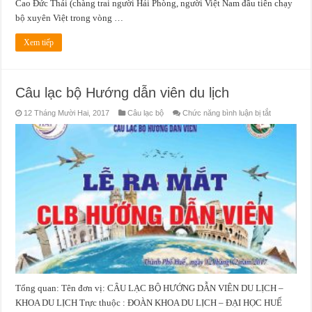
Cao Đức Thái (chàng trai người Hải Phòng, người Việt Nam đầu tiên chạy
bộ xuyên Việt trong vòng …
Xem tiếp
Câu lạc bộ Hướng dẫn viên du lịch
ở
12 Tháng Mười Hai, 2017
Câu lạc bộ
Chức năng bình luận bị tắt
Câu
lạc
bộ
Hướng
dẫn
viên
du
lịch
Tổng quan: Tên đơn vị: CÂU LẠC BỘ HƯỚNG DẪN VIÊN DU LỊCH –
KHOA DU LỊCH Trực thuộc : ĐOÀN KHOA DU LỊCH – ĐẠI HỌC HUẾ