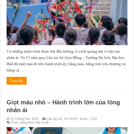
15
năm
vì
sự
sống
và
cộng
đồng
Có những hành trình được bắt đầu không vì vinh quang mà vì trái tim
nhân ái. Và 15 năm qua, Câu lạc bộ Giọt Hồng – Trường Du lịch, Đại học
Huế đã miệt mài đi trên hành trình ấy, bằng máu, bằng tình yêu thương và
bằng cả …
Xem tiếp
Giọt máu nhỏ – Hành trình lớn của lòng
nhân ái
23 Tháng Hai, 2025
Câu lạc bộ
,
Tin HUHT
,
Đoàn - CLB
ở
Chức năng bình luận bị tắt
Giọt
máu
nhỏ