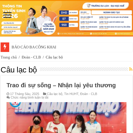
BÁO CÁO BA CÔNG KHAI
Thông báo về việc xét chọn sinh viên đề nghị nhận học bổng của doanh 
Trang chủ
/
Đoàn - CLB
/
Câu lạc bộ
Câu lạc bộ
Trao đi sự sống – Nhận lại yêu thương
17 Tháng Sáu, 2025
Câu lạc bộ
,
Tin HUHT
,
Đoàn - CLB
ở
Chức năng bình luận bị tắt
Trao
đi
sự
sống
–
Nhận
lại
yêu
thương