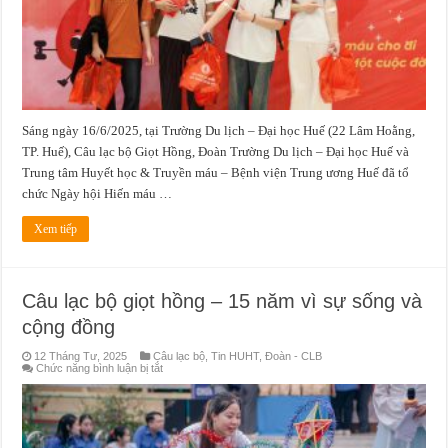
Sáng ngày 16/6/2025, tại Trường Du lịch – Đại học Huế (22 Lâm Hoằng,
TP. Huế), Câu lạc bộ Giọt Hồng, Đoàn Trường Du lịch – Đại học Huế và
Trung tâm Huyết học & Truyền máu – Bệnh viện Trung ương Huế đã tổ
chức Ngày hội Hiến máu …
Xem tiếp
Câu lạc bộ giọt hồng – 15 năm vì sự sống và
cộng đồng
12 Tháng Tư, 2025
Câu lạc bộ
,
Tin HUHT
,
Đoàn - CLB
ở
Chức năng bình luận bị tắt
Câu
lạc
bộ
giọt
hồng
–