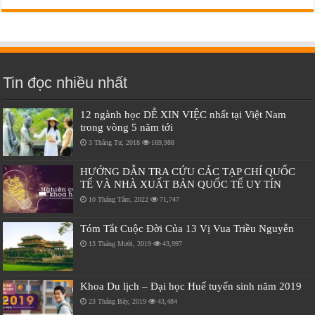
Tin đọc nhiều nhất
12 ngành học DỄ XIN VIỆC nhất tại Việt Nam
trong vòng 5 năm tới
3 Tháng Tư, 2018
169,988
HƯỚNG DẪN TRA CỨU CÁC TẠP CHÍ QUỐC
TẾ VÀ NHÀ XUẤT BẢN QUỐC TẾ UY TÍN
10 Tháng Tám, 2022
71,747
Tóm Tắt Cuộc Đời Của 13 Vị Vua Triều Nguyễn
13 Tháng Mười, 2019
43,997
Khoa Du lịch – Đại học Huế tuyển sinh năm 2019
23 Tháng Bảy, 2019
43,484