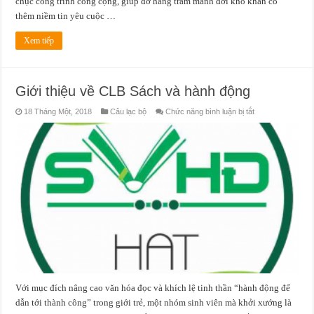
chục công trình công cộng, giúp đỡ hàng trăm mảnh đời khó khăn có
thêm niềm tin yêu cuộc …
Xem tiếp
Giới thiệu về CLB Sách và hành động
ở
18 Tháng Một, 2018
Câu lạc bộ
Chức năng bình luận bị tắt
Giới
thiệu
về
CLB
Sách
và
hành
động
Với mục đích nâng cao văn hóa đọc và khích lệ tinh thần “hành động để
dẫn tới thành công” trong giới trẻ, một nhóm sinh viên mà khởi xướng là