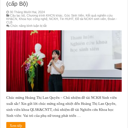
(cấp Bộ)
30 Tháng Mười Hai, 2024
Câu lạc bộ
,
Chương trình KHCN khác
,
Góc Sinh Viên
,
Kết quả nghiên cứu
KH&CN
,
Khoa học công nghệ
,
NCKH
,
Tin HUHT
,
Đề tài NCKH sinh viên
,
Đoàn -
CLB
ở
Chức năng bình luận bị tắt
Sinh
viên
Hoàng
Thị
Lan
Quyên
đạt
Giải
Ba
tại
Giải
thưởng
Khoa
học
và
Công
nghệ
dành
cho
sinh
Chúc mừng Hoàng Thị Lan Quyên – Chủ nhiệm đề tài NCKH Sinh viên
viên
trong
xuất sắc! Xin gửi lời chúc mừng nồng nhiệt đến Hoàng Thị Lan Quyên,
cơ
sở
sinh viên khoa QLSK&CNTT, chủ nhiệm đề tài Nghiên cứu Khoa học
giáo
dục
Sinh viên: Vai trò của phụ nữ trong phát triển …
năm
2024
(cấp
Xem tiếp