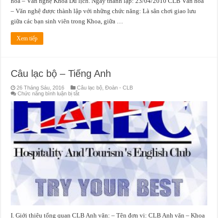
hóa – Văn nghệ Khoa Du lịch. Ngày thành lập: 23/04/2010 CLB Văn hóa
– Văn nghệ được thành lập với những chức năng: Là sân chơi giao lưu
giữa các bạn sinh viên trong Khoa, giữa …
Xem tiếp
Câu lạc bộ – Tiếng Anh
26 Tháng Sáu, 2016
Câu lạc bộ
,
Đoàn - CLB
ở
Chức năng bình luận bị tắt
Câu
lạc
bộ
–
Tiếng
Anh
I. Giới thiệu tổng quan CLB Anh văn: – Tên đơn vị: CLB Anh văn – Khoa