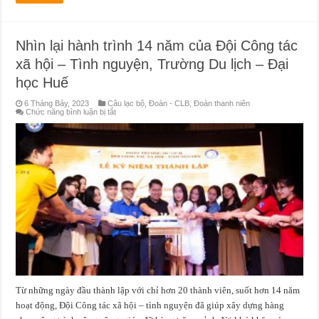
Bộ)
Nhìn lại hành trình 14 năm của Đội Công tác
xã hội – Tình nguyện, Trường Du lịch – Đại
học Huế
6 Tháng Bảy, 2023
Câu lạc bộ
,
Đoàn - CLB
,
Đoàn thanh niên
ở
Chức năng bình luận bị tắt
Nhìn
lại
hành
trình
14
năm
của
Đội
Công
tác
xã
hội
–
Tình
nguyện,
Trường
Du
lịch
–
Đại
Từ những ngày đầu thành lập với chỉ hơn 20 thành viên, suốt hơn 14 năm
học
Huế
hoạt động, Đội Công tác xã hội – tình nguyện đã giúp xây dựng hàng