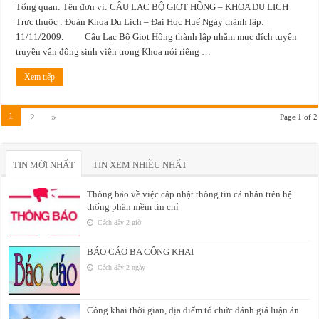
Tổng quan: Tên đơn vị: CÂU LẠC BỘ GIỌT HỒNG – KHOA DU LỊCH
Trực thuộc : Đoàn Khoa Du Lịch – Đại Học Huế Ngày thành lập:
11/11/2009. Câu Lạc Bộ Giọt Hồng thành lập nhằm mục đích tuyên
truyền vận động sinh viên trong Khoa nói riêng …
Xem tiếp
1
2
»
Page 1 of 2
TIN MỚI NHẤT
TIN XEM NHIỀU NHẤT
Thông báo về việc cập nhật thông tin cá nhân trên hệ
thống phần mềm tín chỉ
Cách đây 2 giờ
BÁO CÁO BA CÔNG KHAI
Cách đây 2 ngày
Công khai thời gian, địa điểm tổ chức đánh giá luận án