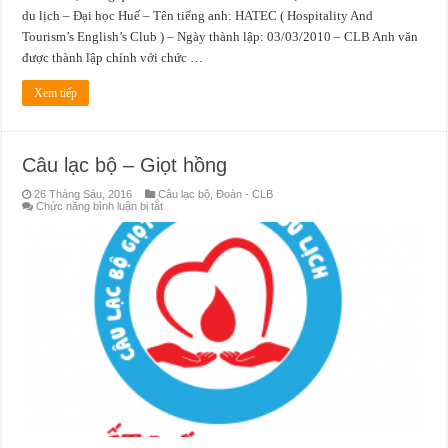
du lịch – Đại học Huế – Tên tiếng anh: HATEC ( Hospitality And
Tourism’s English’s Club ) – Ngày thành lập: 03/03/2010 – CLB Anh văn
được thành lập chính với chức …
Xem tiếp
Câu lạc bộ – Giọt hồng
26 Tháng Sáu, 2016
Câu lạc bộ
,
Đoàn - CLB
ở
Chức năng bình luận bị tắt
Câu
lạc
bộ
–
Giọt
hồng