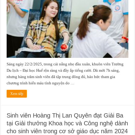
–
Hành
trình
lớn
của
lòng
nhân
ái
Sáng ngày 22/2/2025, trong cái nắng nhẹ đầu xuân, khuôn viên Trường
Du lịch – Đại học Huế rộn ràng và đầy ắp tiếng cười. Dù mới 7h sáng,
nhưng hàng trăm sinh viên đã tập trung đông đủ, háo hức tham gia
chương trình hiến máu tình nguyện do …
Xem tiếp
Sinh viên Hoàng Thị Lan Quyên đạt Giải Ba
tại Giải thưởng Khoa học và Công nghệ dành
cho sinh viên trong cơ sở giáo dục năm 2024