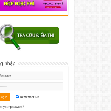
g nhập
Remember Me
st your password?