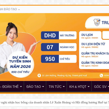
H ĐÀO TẠO
– ĐOÀN THỂ
ĐÀO TẠO
TIN TỨC
KH & HTQT
GÓC SV
đề nghị nhận học bổng của doanh nhân Lê Xuân Hoàng và Hội đồng hương Huế tại