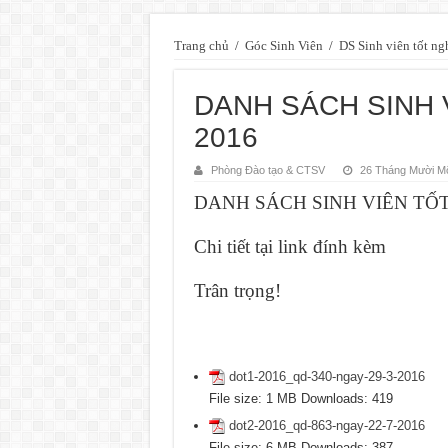
Trang chủ
/
Góc Sinh Viên
/
DS Sinh viên tốt ng
DANH SÁCH SINH 
2016
Phòng Đào tạo & CTSV
26 Tháng Mười Mộ
DANH SÁCH SINH VIÊN TỐT
Chi tiết tại link đính kèm
Trân trọng!
dot1-2016_qd-340-ngay-29-3-2016
File size:
1 MB
Downloads:
419
dot2-2016_qd-863-ngay-22-7-2016
File size:
6 MB
Downloads:
387