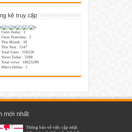
ng kê truy cập
Users Today : 2
Users Yesterday : 2
This Month : 36
This Year : 1547
Total Users : 518226
Views Today : 3288
Total views : 18625299
Who's Online : 1
n mới nhất
Thông báo về việc cập nhật