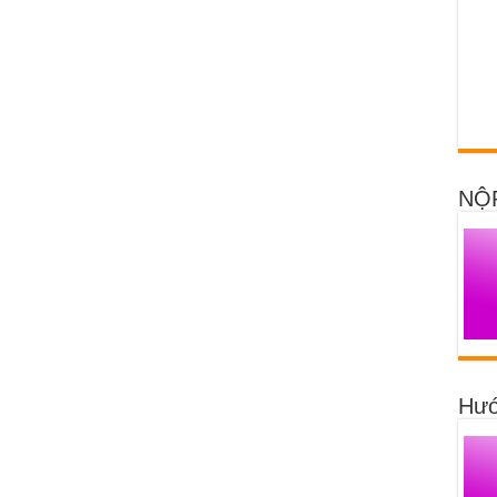
NỘ
Hướ