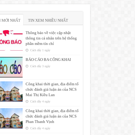
N MỚI NHẤT
TIN XEM NHIỀU NHẤT
Thông báo về việc cập nhật
thông tin cá nhân trên hệ thống
phần mềm tín chỉ
Cách đây 1 ngày
BÁO CÁO BA CÔNG KHAI
Cách đây 3 ngày
Công khai thời gian, địa điểm tổ
chức đánh giá luận án của NCS
Mai Thị Kiều Lan
Cách đây 4 ngày
Công khai thời gian, địa điểm tổ
chức đánh giá luận án của NCS
Phan Thanh Vịnh
Cách đây 4 ngày