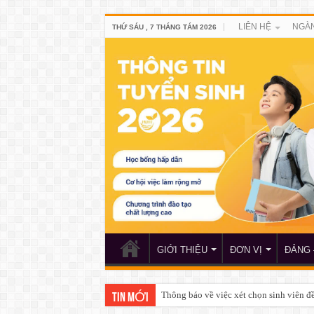
LIÊN HỆ
NGÀN
THỨ SÁU , 7 THÁNG TÁM 2026
GIỚI THIỆU
ĐƠN VỊ
ĐẢNG 
Thông báo về việc xét chọn sinh viên 
TIN MỚI