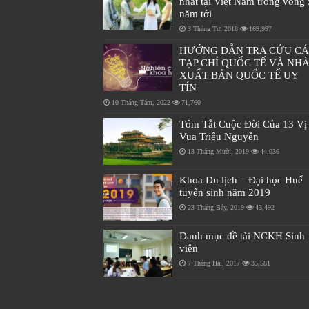
nhất tại Việt Nam trong vòng 
năm tới
3 Tháng Tư, 2018
169,997
HƯỚNG DẪN TRA CỨU C
TẠP CHÍ QUỐC TẾ VÀ NH
XUẤT BẢN QUỐC TẾ UY
TÍN
10 Tháng Tám, 2022
71,760
Tóm Tắt Cuộc Đời Của 13 Vị
Vua Triều Nguyễn
13 Tháng Mười, 2019
44,036
Khoa Du lịch – Đại học Huế
tuyển sinh năm 2019
23 Tháng Bảy, 2019
43,492
Danh mục đề tài NCKH Sinh
viên
7 Tháng Hai, 2017
35,581