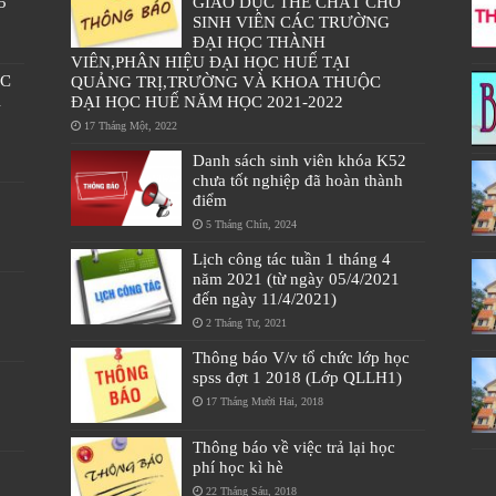
5
GIÁO DỤC THỂ CHẤT CHO
SINH VIÊN CÁC TRƯỜNG
ĐẠI HỌC THÀNH
VIÊN,PHÂN HIỆU ĐẠI HỌC HUẾ TẠI
ÁC
QUẢNG TRỊ,TRƯỜNG VÀ KHOA THUỘC
À
ĐẠI HỌC HUẾ NĂM HỌC 2021-2022
17 Tháng Một, 2022
Danh sách sinh viên khóa K52
chưa tốt nghiệp đã hoàn thành
điểm
5 Tháng Chín, 2024
Lịch công tác tuần 1 tháng 4
năm 2021 (từ ngày 05/4/2021
đến ngày 11/4/2021)
2 Tháng Tư, 2021
Thông báo V/v tổ chức lớp học
spss đợt 1 2018 (Lớp QLLH1)
17 Tháng Mười Hai, 2018
Thông báo về việc trả lại học
phí học kì hè
22 Tháng Sáu, 2018