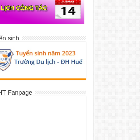
ển sinh
T Fanpage