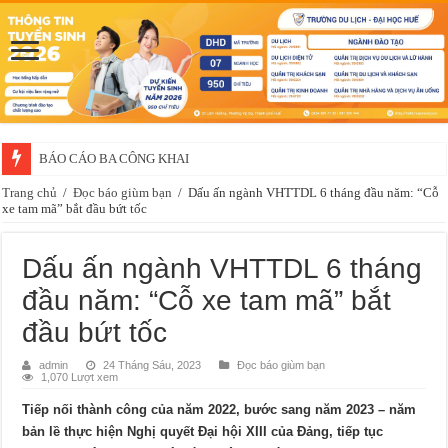
Thông báo về việc xét chọn sinh viên đề nghị nhận học bổng của doanh 
Trang chủ
/
Đọc báo giùm bạn
/
Dấu ấn ngành VHTTDL 6 tháng đầu năm: “Cỗ
xe tam mã” bắt đầu bứt tốc
Dấu ấn ngành VHTTDL 6 tháng
đầu năm: “Cỗ xe tam mã” bắt
đầu bứt tốc
admin
24 Tháng Sáu, 2023
Đọc báo giùm bạn
1,070 Lượt xem
Tiếp nối thành công của năm 2022, bước sang năm 2023 – năm
bản lề thực hiện Nghị quyết Đại hội XIII của Đảng, tiếp tục