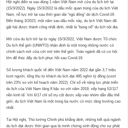
Hội nghị diễn ra sau đúng 1 năm Việt Nam mở cửa du lịch trở lại
(15/3/2022). Ngày 15/3/2022 là dấu mốc quan trọng của du lịch Việt
Nam, nỗ lực trở lại sau thời gian dài “ngủ đông” do dịch Covid-19.
Đến tháng 3/2023, một năm sau dấu mốc này, du lịch Việt Nam đã
gặt hái được thành công nhất định, nhất là “bùng nổ” du lịch nội địa.
Mở cửa du lịch trở lại từ ngày 15/3/2022, Việt Nam được Tổ chức
Du lịch thế giới (UNWTO) nhận định là một trong những nước có
chính sách mở cửa cởi mở trên thế giới. Toàn ngành đã có cơ hội
lớn để thúc đẩy du lịch phục hồi sau Covid-19.
Số lượng khách quốc tế đến Việt Nam năm 2022 đạt gần 3,7 triệu
lượt người, tổng thu từ khách du lịch đạt 495 nghìn tỷ đồng (vượt
trên 23% so với kế hoạch năm 2022). Chỉ số về năng lực phát triển
du lịch của Việt Nam tăng 8 bậc so với năm 2019, xếp hạng 52/117
nền kinh tế. Với 6/17 chỉ số trụ cột được xếp vào nhóm dẫn đầu thế
giới, du lịch Việt Nam là một trong ba nước có mức tăng trưởng cao
nhất.
Tại Hội nghị, Thủ tướng Chính phủ khẳng định, những kết quả ngành
du lịch đạt được thời gian qua là minh chứng sinh động cho sự phát