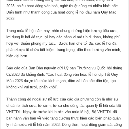
2023, nhiều hoạt động văn hoá, nghệ thuật cũng có nhiều khởi sắc.
Điển hình như thành công của hoạt động lễ hội đầu năm Quý Mão
2023.
Trong mùa lễ hội năm nay, nhìn chung những hiện tượng tiêu cực,
lợi dụng lễ hội để trục lợi hay các hành vi mê tín di đoan, không phù
hợp với thuần phong mỹ tục… được hạn chế tối đa, các lễ hội đa
phần được tổ chức tiết kiệm, trang trọng, dần theo hướng văn minh,
hiện đại hơn.
Báo cáo của Ban Dân nguyện gửi Uỷ ban Thường vụ Quốc hội tháng
02/2023 đã khẳng định: “Các hoạt động văn hóa, lễ hội dịp Tết Quý
Mão 2023 được tổ chức lành mạnh, đậm đà bản sắc dân tộc, tạo
không khí vui tươi, phấn khởi”.
Thành công đó ngoài sự nỗ lực của các địa phương còn là nhờ sự
chuẩn bị tích cực, từ sớm, từ xa cho công tác quản lý lễ hội của Bộ
VHTTDL. Ngay từ trước khi bước vào mùa lễ hội, Bộ VHTTDL đã
ban hành văn bản về việc tăng cường thực hiện các biện pháp quản
lý nhà nước về lễ hội năm 2023. Đồng thời, hoạt động giám sát công