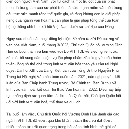
diện con người Việt Nam, với tư cách là một trụ cột của sự phát
triển, là trung tâm của sự phát triển, là sức mạnh mềm văn hóa trong
cấu trúc sức mạnh tổng thể quốc gia, rõ ràng không còn là giải pháp
riêng của ngành văn hóa mà cần phải là giải pháp tổng thể của toàn
bộ hệ thống chính trị xã hội Việt Nam dưới sự chỉ đạo của Đảng.
Ngay sau chuỗi các hoạt động kỷ niệm 80 năm ra đời Đề cương về
văn hóa Việt Nam, cuối tháng 3/2023, Chủ tịch Quốc hội Vương Đình
Huệ có buổi thăm và làm việc với Bộ VHTTDL về việc nghiên cứu,
đề xuất bổ sung các nhiệm vụ lập pháp nhằm đáp ứng yêu cầu hoàn
thiện đồng bộ thể chế trong lĩnh vực văn hóa theo yêu cầu tại Nghị
quyết Đại hội XIII của Đảng, Kết luận của Tổng Bí thư Nguyễn Phú
Trọng tại Hội nghị Văn hóa toàn quốc năm 2021, các nghị quyết, kết
luận của Ban Chấp hành Trung ương, Bộ Chính trị, Ban Bí thư về
lĩnh vực văn hoá, kết quả Hội thảo Văn hóa năm 2022. Điều này tiếp
tục khẳng định sự quan tâm rất lớn của Quốc hội, Chủ tịch Quốc hội
đối với lĩnh vực văn hoá, thể thao và du lịch.
Tại buổi làm việc, Chủ tịch Quốc hội Vương Đình Huệ đánh giá cao
ngành VHTTDL đã vượt qua khó khăn, thách thức và đạt được
nhiều thành tựu rất quan trọng trong bối cảnh tình hình thế giới có