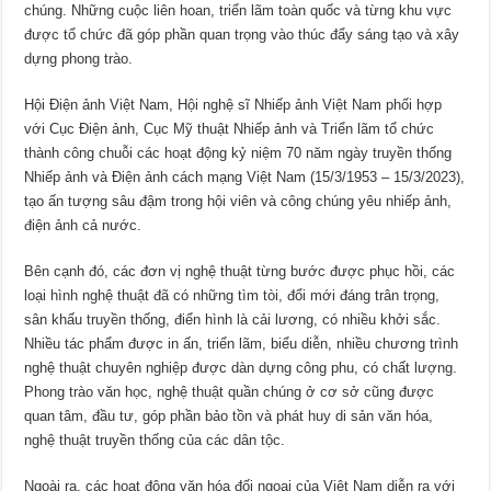
chúng. Những cuộc liên hoan, triển lãm toàn quốc và từng khu vực
được tổ chức đã góp phần quan trọng vào thúc đẩy sáng tạo và xây
dựng phong trào.
Hội Điện ảnh Việt Nam, Hội nghệ sĩ Nhiếp ảnh Việt Nam phối hợp
với Cục Điện ảnh, Cục Mỹ thuật Nhiếp ảnh và Triển lãm tổ chức
thành công chuỗi các hoạt động kỷ niệm 70 năm ngày truyền thống
Nhiếp ảnh và Điện ảnh cách mạng Việt Nam (15/3/1953 – 15/3/2023),
tạo ấn tượng sâu đậm trong hội viên và công chúng yêu nhiếp ảnh,
điện ảnh cả nước.
Bên cạnh đó, các đơn vị nghệ thuật từng bước được phục hồi, các
loại hình nghệ thuật đã có những tìm tòi, đổi mới đáng trân trọng,
sân khấu truyền thống, điển hình là cải lương, có nhiều khởi sắc.
Nhiều tác phẩm được in ấn, triển lãm, biểu diễn, nhiều chương trình
nghệ thuật chuyên nghiệp được dàn dựng công phu, có chất lượng.
Phong trào văn học, nghệ thuật quần chúng ở cơ sở cũng được
quan tâm, đầu tư, góp phần bảo tồn và phát huy di sản văn hóa,
nghệ thuật truyền thống của các dân tộc.
Ngoài ra, các hoạt động văn hóa đối ngoại của Việt Nam diễn ra với