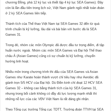
chương Đồng, phá 12 kỷ lục và thiết lập 4 kỷ lục SEA Games). Đây
còn là lần đầu tiên trong lịch sử, Việt Nam giành ngôi nhất toàn đoàn
ở 2 kỳ SEA Games liên tiếp.
Thành tích của Thể thao Việt Nam tại SEA Games 32 đến từ quá
trình chuẩn bị kỹ lưỡng, lâu dài và bài bản với bước đà là SEA
Games 31.
Trong đó, nhóm các môn Olympic đã được đầu tư trọng điểm, đi tập
huấn nước ngoài. Nhóm các môn SEA Games và Đại hội Thể thao
châu Á (Asian Games) cũng có sự chuẩn bị kỹ lưỡng, chuyển
hướng linh hoạt.
Nhiều môn trong chương trình thi đấu của SEA Games và Asian
Games như Karate hoàn thành vượt chỉ tiêu hay như Aerobic đã
giành trọn 5/5 HCV của Đại hội. Dù Điền kinh chỉ đoạt 12 HCV SEA
Games 32 – không cao bằng thành tích của kỳ SEA Games 31,
nhưng trong bối cảnh không có đầy đủ lực lượng mạnh nhất thì
những nỗ lực của các VĐV Việt Nam là rất đáng ghi nhận.
Theo Tổng cục trưởng Tổng cục TDTT, Trưởng đoàn TTVH tại SEA