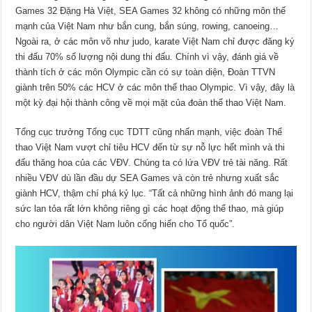
Games 32 Đặng Hà Việt, SEA Games 32 không có những môn thế
mạnh của Việt Nam như bắn cung, bắn súng, rowing, canoeing…
Ngoài ra, ở các môn võ như judo, karate Việt Nam chỉ được đăng ký
thi đấu 70% số lượng nội dung thi đấu. Chính vì vậy, đánh giá về
thành tích ở các môn Olympic cần có sự toàn diện, Đoàn TTVN
giành trên 50% các HCV ở các môn thể thao Olympic. Vì vậy, đây là
một kỳ đại hội thành công về mọi mặt của đoàn thể thao Việt Nam.
Tổng cục trưởng Tổng cục TDTT cũng nhấn mạnh, việc đoàn Thể
thao Việt Nam vượt chỉ tiêu HCV đến từ sự nỗ lực hết mình và thi
đấu thăng hoa của các VĐV. Chúng ta có lứa VĐV trẻ tài năng. Rất
nhiều VĐV dù lần đầu dự SEA Games và còn trẻ nhưng xuất sắc
giành HCV, thậm chí phá kỷ lục. “Tất cả những hình ảnh đó mang lại
sức lan tỏa rất lớn không riêng gì các hoạt động thể thao, mà giúp
cho người dân Việt Nam luôn cống hiến cho Tổ quốc”.