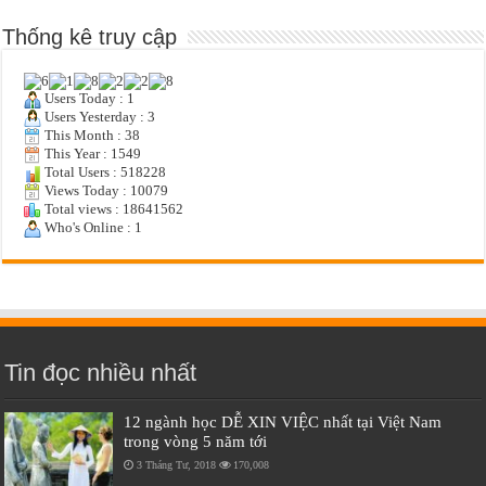
Thống kê truy cập
Users Today : 1
Users Yesterday : 3
This Month : 38
This Year : 1549
Total Users : 518228
Views Today : 10079
Total views : 18641562
Who's Online : 1
Tin đọc nhiều nhất
12 ngành học DỄ XIN VIỆC nhất tại Việt Nam
trong vòng 5 năm tới
3 Tháng Tư, 2018
170,008