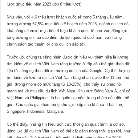
lượt (mục tiêu năm 2023 đón 8 triệu lượt).
Như vậy, với 4,6 triệu lượt khách quốc tế trong 5 tháng đầu năm,
tương đương 57,5% mục tiêu kế hoạch năm 2023, ngành du lịch có
khả năng sẽ vượt mục tiêu 8 triệu khách quốc tế nhờ vào động lực
tăng trưởng ở mùa cao điểm du lịch quốc tế cuối năm và những
chính sách tạo thuận lợi cho du lịch sắp tới.
Trước đó, chúng ta cũng nhận được tín hiệu vui thêm nữa là lượng
tìm kiếm về du lịch Việt Nam tăng trưởng ở tốp đầu thế giới theo dữ
liệu từ công cụ theo dõi xu hướng du lịch của Google. Cụ thể, lượng
tìm kiếm về lưu trú du lịch Việt Nam tăng nhanh, xếp thứ 11 trên thế
giới (trong nhóm có mức tăng từ 10-25%), cho thấy sự phục hồi
mạnh mẽ về nhu cầu du lịch Việt Nam. Khu vực Đông Nam Á, chỉ có
Việt Nam và Philippines là hai quốc gia nằm trong nhóm dẫn đầu thế
giới. Các quốc gia khác trong khu vực xếp sau khá xa: Thái Lan,
Singapore, Indonesia, Malaysia.
Có thể thấy, những tín hiệu tích cực thời gian qua chính là cơ sở,
động lực để du lịch Việt Nam có thể cất cánh trong thời gian tới, như
kết luận của Thủ tướng tại Hội nghị du lịch toàn quốc năm 2023: