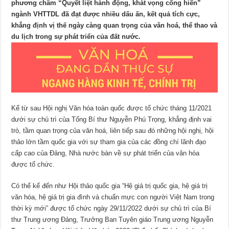
phương châm “Quyết liệt hành động, khát vọng cống hiến”
ngành VHTTDL đã đạt được nhiều dấu ấn, kết quả tích cực,
khẳng định vị thế ngày càng quan trọng của văn hoá, thể thao và
du lịch trong sự phát triển của đất nước.
Kể từ sau Hội nghị Văn hóa toàn quốc được tổ chức tháng 11/2021
dưới sự chủ trì của Tổng Bí thư Nguyễn Phú Trọng, khẳng định vai
trò, tầm quan trọng của văn hoá, liên tiếp sau đó những hội nghị, hội
thảo lớn tầm quốc gia với sự tham gia của các đồng chí lãnh đạo
cấp cao của Đảng, Nhà nước bàn về sự phát triển của văn hóa
được tổ chức.
Có thể kể đến như Hội thảo quốc gia “Hệ giá trị quốc gia, hệ giá trị
văn hóa, hệ giá trị gia đình và chuẩn mực con người Việt Nam trong
thời kỳ mới” được tổ chức ngày 29/11/2022 dưới sự chủ trì của Bí
thư Trung ương Đảng, Trưởng Ban Tuyên giáo Trung ương Nguyễn