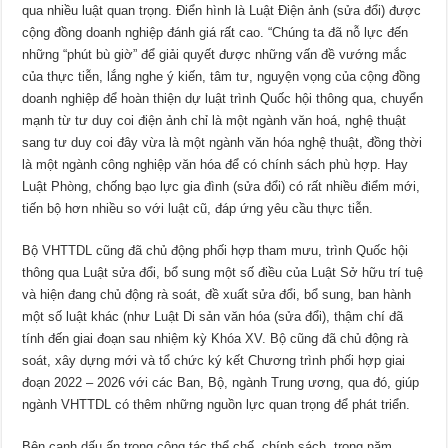
qua nhiều luật quan trọng. Điển hình là Luật Điện ảnh (sửa đổi) được
cộng đồng doanh nghiệp đánh giá rất cao. “Chúng ta đã nỗ lực đến
những “phút bù giờ” để giải quyết được những vấn đề vướng mắc
của thực tiễn, lắng nghe ý kiến, tâm tư, nguyện vọng của cộng đồng
doanh nghiệp để hoàn thiện dự luật trình Quốc hội thông qua, chuyển
mạnh từ tư duy coi điện ảnh chỉ là một ngành văn hoá, nghệ thuật
sang tư duy coi đây vừa là một ngành văn hóa nghệ thuật, đồng thời
là một ngành công nghiệp văn hóa để có chính sách phù hợp. Hay
Luật Phòng, chống bạo lực gia đình (sửa đổi) có rất nhiều điểm mới,
tiến bộ hơn nhiều so với luật cũ, đáp ứng yêu cầu thực tiễn.
Bộ VHTTDL cũng đã chủ động phối hợp tham mưu, trình Quốc hội
thông qua Luật sửa đổi, bổ sung một số điều của Luật Sở hữu trí tuệ
và hiện đang chủ động rà soát, đề xuất sửa đổi, bổ sung, ban hành
một số luật khác (như Luật Di sản văn hóa (sửa đổi), thậm chí đã
tính đến giai đoạn sau nhiệm kỳ Khóa XV. Bộ cũng đã chủ động rà
soát, xây dựng mới và tổ chức ký kết Chương trình phối hợp giai
đoạn 2022 – 2026 với các Ban, Bộ, ngành Trung ương, qua đó, giúp
ngành VHTTDL có thêm những nguồn lực quan trọng để phát triển.
Bên cạnh dấu ấn trong công tác thể chế, chính sách, trong năm