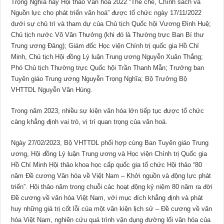
Trọng Nghĩa hay Hội thảo Văn hóa 2022 “Thể chế, Chính sách và
Nguồn lực cho phát triển văn hoá” được tổ chức ngày 17/11/2022
dưới sự chủ trì và tham dự của Chủ tịch Quốc hội Vương Đình Huệ;
Chủ tịch nước Võ Văn Thưởng (khi đó là Thường trực Ban Bí thư
Trung ương Đảng); Giám đốc Học viện Chính trị quốc gia Hồ Chí
Minh, Chủ tịch Hội đồng Lý luận Trung ương Nguyễn Xuân Thắng;
Phó Chủ tịch Thường trực Quốc hội Trần Thanh Mẫn; Trưởng ban
Tuyên giáo Trung ương Nguyễn Trọng Nghĩa; Bộ Trưởng Bộ
VHTTDL Nguyễn Văn Hùng.
Trong năm 2023, nhiều sự kiện văn hóa lớn tiếp tục được tổ chức
càng khẳng định vai trò, vị trí quan trọng của văn hoá.
Ngày 27/02/2023, Bộ VHTTDL phối hợp cùng Ban Tuyên giáo Trung
ương, Hội đồng Lý luận Trung ương và Học viện Chính trị Quốc gia
Hồ Chí Minh Hội thảo khoa học cấp quốc gia tổ chức Hội thảo “80
năm Đề cương Văn hóa về Việt Nam – Khởi nguồn và động lực phát
triển”. Hội thảo năm trong chuỗi các hoạt động kỷ niệm 80 năm ra đời
Đề cương về văn hóa Việt Nam, với mục đích khẳng định và phát
huy những giá trị cốt lỗi của một văn kiện lịch sử – Đề cương về văn
hóa Việt Nam, nghiên cứu quá trình vận dụng đường lối văn hóa của