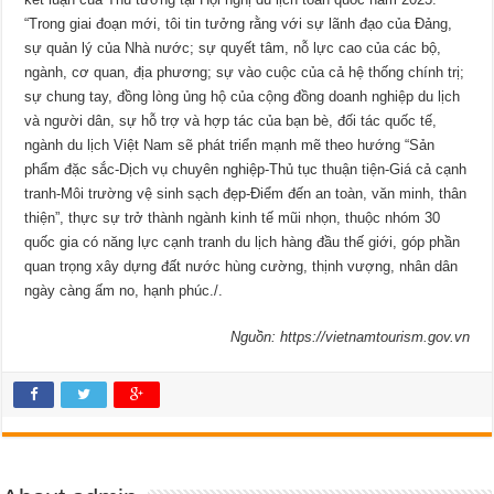
“Trong giai đoạn mới, tôi tin tưởng rằng với sự lãnh đạo của Đảng,
sự quản lý của Nhà nước; sự quyết tâm, nỗ lực cao của các bộ,
ngành, cơ quan, địa phương; sự vào cuộc của cả hệ thống chính trị;
sự chung tay, đồng lòng ủng hộ của cộng đồng doanh nghiệp du lịch
và người dân, sự hỗ trợ và hợp tác của bạn bè, đối tác quốc tế,
ngành du lịch Việt Nam sẽ phát triển mạnh mẽ theo hướng “Sản
phẩm đặc sắc-Dịch vụ chuyên nghiệp-Thủ tục thuận tiện-Giá cả cạnh
tranh-Môi trường vệ sinh sạch đẹp-Điểm đến an toàn, văn minh, thân
thiện”, thực sự trở thành ngành kinh tế mũi nhọn, thuộc nhóm 30
quốc gia có năng lực cạnh tranh du lịch hàng đầu thế giới, góp phần
quan trọng xây dựng đất nước hùng cường, thịnh vượng, nhân dân
ngày càng ấm no, hạnh phúc./.
Nguồn: https://vietnamtourism.gov.vn