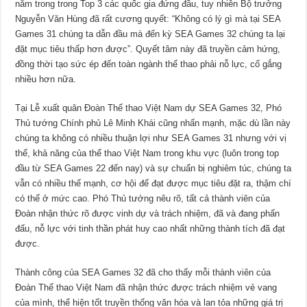
nằm trong trong Top 3 các quốc gia đứng đầu, tuy nhiên Bộ trưởng
Nguyễn Văn Hùng đã rất cương quyết: “Không có lý gì mà tại SEA
Games 31 chúng ta dẫn đầu mà đến kỳ SEA Games 32 chúng ta lại
đặt mục tiêu thấp hơn được”. Quyết tâm này đã truyền cảm hứng,
đồng thời tạo sức ép đến toàn ngành thể thao phải nỗ lực, cố gắng
nhiều hơn nữa.
Tại Lễ xuất quân Đoàn Thể thao Việt Nam dự SEA Games 32, Phó
Thủ tướng Chính phủ Lê Minh Khái cũng nhấn mạnh, mặc dù lần này
chúng ta không có nhiều thuận lợi như SEA Games 31 nhưng với vị
thế, khả năng của thể thao Việt Nam trong khu vực (luôn trong top
đầu từ SEA Games 22 đến nay) và sự chuẩn bị nghiêm túc, chúng ta
vẫn có nhiều thế mạnh, cơ hội để đạt được mục tiêu đặt ra, thậm chí
có thể ở mức cao. Phó Thủ tướng nêu rõ, tất cả thành viên của
Đoàn nhận thức rõ được vinh dự và trách nhiệm, đã và đang phấn
đấu, nỗ lực với tinh thần phát huy cao nhất những thành tích đã đạt
được.
Thành công của SEA Games 32 đã cho thấy mỗi thành viên của
Đoàn Thể thao Việt Nam đã nhận thức được trách nhiệm vẻ vang
của mình, thể hiện tốt truyền thống văn hóa và lan tỏa những giá trị