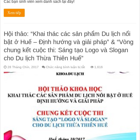
Các bạn sinh viên xem danh sách tại đây!
Xem tiếp
Hội thảo: “Khai thác các sản phẩm Du lịch nổi
bật ở Huế – Định hướng và giải pháp” & “Vòng
chung kết cuộc thi: Sáng tạo Logo và Slogan
cho Du lịch Thừa Thiên Huế”
ở
28 Tháng Chín, 2017
Chức năng bình luận bị tắt
1,616
Hội
thảo:
“Khai
thác
các
sản
phẩm
Du
lịch
nổi
bật
ở
Huế
–
Định
hướng
và
giải
pháp”
&
“Vòng