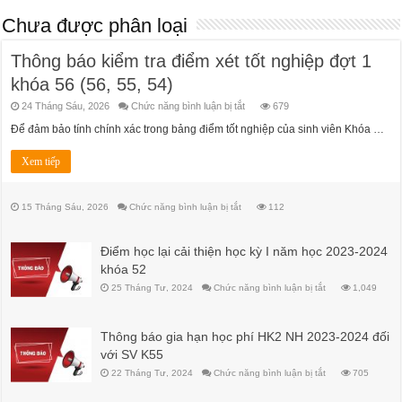
Chưa được phân loại
Thông báo kiểm tra điểm xét tốt nghiệp đợt 1
khóa 56 (56, 55, 54)
ở
24 Tháng Sáu, 2026
Chức năng bình luận bị tắt
679
Thông
báo
Để đảm bảo tính chính xác trong bảng điểm tốt nghiệp của sinh viên Khóa …
kiểm
tra
điểm
Xem tiếp
xét
tốt
nghiệp
đợt
ở
15 Tháng Sáu, 2026
Chức năng bình luận bị tắt
112
1
khóa
56
(56,
Điểm học lại cải thiện học kỳ I năm học 2023-2024
55,
54)
khóa 52
ở
25 Tháng Tư, 2024
Chức năng bình luận bị tắt
1,049
Điểm
học
lại
cải
Thông báo gia hạn học phí HK2 NH 2023-2024 đối
thiện
học
với SV K55
kỳ
I
ở
22 Tháng Tư, 2024
Chức năng bình luận bị tắt
705
năm
Thông
học
báo
2023-
gia