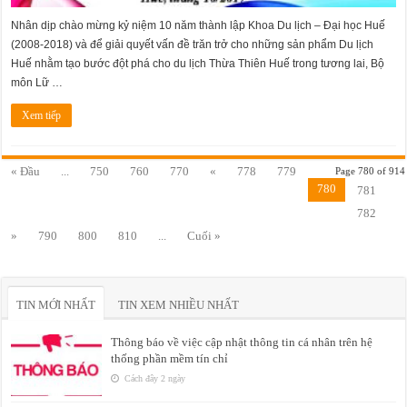
chung
kết
Nhân dịp chào mừng kỷ niệm 10 năm thành lập Khoa Du lịch – Đại học Huế
cuộc
thi:
(2008-2018) và để giải quyết vấn đề trăn trở cho những sản phẩm Du lịch
Sáng
tạo
Huế nhằm tạo bước đột phá cho du lịch Thừa Thiên Huế trong tương lai, Bộ
Logo
và
môn Lữ …
Slogan
cho
Du
Xem tiếp
lịch
Thừa
Thiên
Huế”
« Đầu
...
750
760
770
«
778
779
Page 780 of 914
780
781
782
»
790
800
810
...
Cuối »
TIN MỚI NHẤT
TIN XEM NHIỀU NHẤT
Thông báo về việc cập nhật thông tin cá nhân trên hệ
thống phần mềm tín chỉ
Cách đây 2 ngày