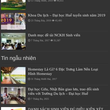
13 Tháng Mười, 2019
44,051
Khoa Du lịch – Đại học Huế tuyển sinh năm 2019
23 Tháng Bảy, 2019
43,495
Danh mục đề tài NCKH Sinh viên
7 Tháng Hai, 2017
35,587
Tin ngẫu nhiên
Homestay Là Gì? 6 Đặc Trưng Làm Nên Loại
Hình Homestay
31 Tháng Mười Hai, 2017
Đại học Gifu, Nhật Bản giao lưu, trao đổi sinh
viên với Trường Du lịch – Đại học Huế
7 Tháng Ba, 2025
DANH SÁCH SINH VIÊN ĐỦ ĐIỀU KIỆN XÉT