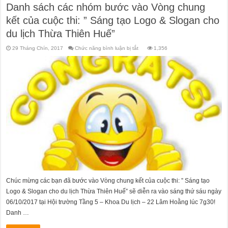
Danh sách các nhóm bước vào Vòng chung
kết của cuộc thi: ” Sáng tạo Logo & Slogan cho
du lịch Thừa Thiên Huế”
ở
29 Tháng Chín, 2017
Chức năng bình luận bị tắt
1,356
Danh
sách
các
nhóm
bước
vào
Vòng
chung
kết
của
cuộc
thi:
”
Sáng
tạo
Logo
&
Slogan
cho
du
lịch
Thừa
Thiên
Chúc mừng các bạn đã bước vào Vòng chung kết của cuộc thi: ” Sáng tạo
Huế”
Logo & Slogan cho du lịch Thừa Thiên Huế” sẽ diễn ra vào sáng thứ sáu ngày
06/10/2017 tại Hội trường Tầng 5 – Khoa Du lịch – 22 Lâm Hoằng lúc 7g30!
Danh …