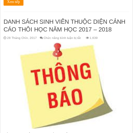
Xem tiếp
DANH SÁCH SINH VIÊN THUỘC DIỆN CẢNH
CÁO THÔI HỌC NĂM HỌC 2017 – 2018
ở
28 Tháng Chín, 2017
Chức năng bình luận bị tắt
1,639
DANH
SÁCH
SINH
VIÊN
THUỘC
DIỆN
CẢNH
CÁO
THÔI
HỌC
NĂM
HỌC
2017
–
2018