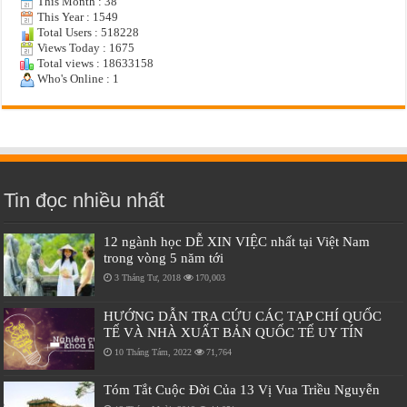
This Month : 38
This Year : 1549
Total Users : 518228
Views Today : 1675
Total views : 18633158
Who's Online : 1
Tin đọc nhiều nhất
12 ngành học DỄ XIN VIỆC nhất tại Việt Nam
trong vòng 5 năm tới
3 Tháng Tư, 2018
170,003
HƯỚNG DẪN TRA CỨU CÁC TẠP CHÍ QUỐC
TẾ VÀ NHÀ XUẤT BẢN QUỐC TẾ UY TÍN
10 Tháng Tám, 2022
71,764
Tóm Tắt Cuộc Đời Của 13 Vị Vua Triều Nguyễn