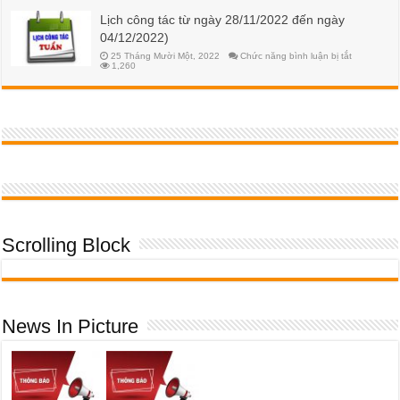
2024
hạn
khóa
Lịch công tác từ ngày 28/11/2022 đến ngày
học
52
phí
04/12/2022)
HK2
NH
ở
25 Tháng Mười Một, 2022
Chức năng bình luận bị tắt
2023-
Lịch
1,260
2024
công
đối
tác
với
từ
SV
ngày
K55
28/11/2022
đến
ngày
04/12/2022
Scrolling Block
News In Picture