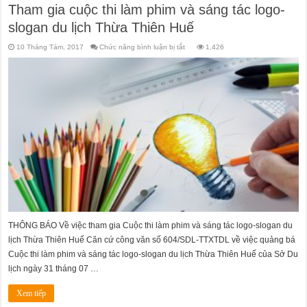
Tham gia cuộc thi làm phim và sáng tác logo-
slogan du lịch Thừa Thiên Huế
ở
10 Tháng Tám, 2017
Chức năng bình luận bị tắt
1,426
Tham
gia
cuộc
thi
làm
phim
và
sáng
tác
logo-
slogan
du
lịch
Thừa
Thiên
Huế
THÔNG BÁO Về việc tham gia Cuộc thi làm phim và sáng tác logo-slogan du
lịch Thừa Thiên Huế Căn cứ công văn số 604/SDL-TTXTDL về việc quảng bá
Cuộc thi làm phim và sáng tác logo-slogan du lịch Thừa Thiên Huế của Sở Du
lịch ngày 31 tháng 07 …
Xem tiếp