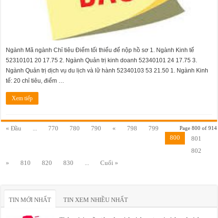
Ngành Mã ngành Chỉ tiêu Điểm tối thiểu để nộp hồ sơ 1. Ngành Kinh tế
52310101 20 17.75 2. Ngành Quản trị kinh doanh 52340101 24 17.75 3.
Ngành Quản trị dịch vụ du lịch và lữ hành 52340103 53 21.50 1. Ngành Kinh
tế: 20 chỉ tiêu, điểm …
Xem tiếp
« Đầu
...
770
780
790
«
798
799
Page 800 of 914
800
801
802
»
810
820
830
...
Cuối »
TIN MỚI NHẤT
TIN XEM NHIỀU NHẤT