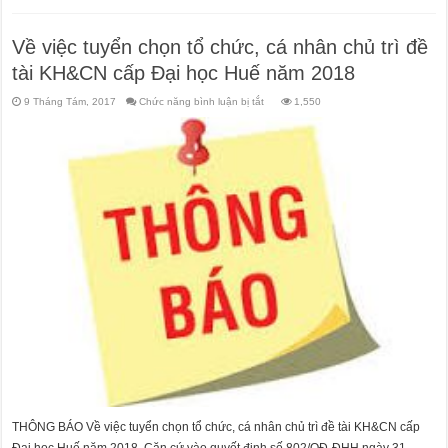
Về việc tuyển chọn tổ chức, cá nhân chủ trì đề
tài KH&CN cấp Đại học Huế năm 2018
ở
9 Tháng Tám, 2017
Chức năng bình luận bị tắt
1,550
Về
việc
tuyển
chọn
tổ
chức,
cá
nhân
chủ
trì
đề
tài
KH&CN
cấp
Đại
học
Huế
năm
2018
THÔNG BÁO Về việc tuyển chọn tổ chức, cá nhân chủ trì đề tài KH&CN cấp