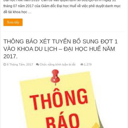
Đại học Huế năm 2018 Căn cứ vào quyết định số 802/QĐ-ĐHH ngày 31
tháng 07 năm 2017 của Giám đốc Đại học Huế về việc phê duyệt danh mục
đề tài khoa học …
Xem tiếp
THÔNG BÁO XÉT TUYỂN BỔ SUNG ĐỢT 1
VÀO KHOA DU LỊCH – ĐẠI HỌC HUẾ NĂM
2017.
ở
8 Tháng Tám, 2017
Chức năng bình luận bị tắt
1,279
THÔNG
BÁO
XÉT
TUYỂN
BỔ
SUNG
ĐỢT
1
VÀO
KHOA
DU
LỊCH
–
ĐẠI
HỌC
HUẾ
NĂM
2017.