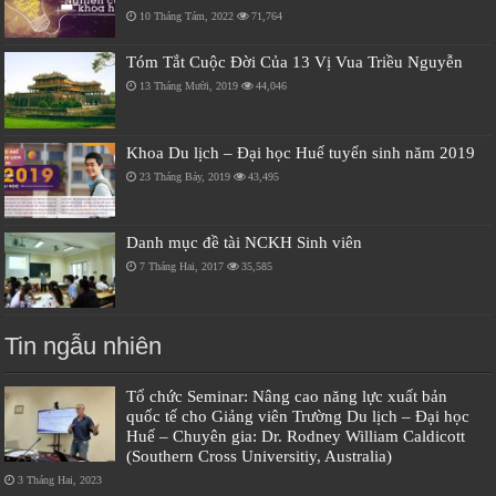
10 Tháng Tám, 2022
71,764
Tóm Tắt Cuộc Đời Của 13 Vị Vua Triều Nguyễn
13 Tháng Mười, 2019
44,046
Khoa Du lịch – Đại học Huế tuyển sinh năm 2019
23 Tháng Bảy, 2019
43,495
Danh mục đề tài NCKH Sinh viên
7 Tháng Hai, 2017
35,585
Tin ngẫu nhiên
Tổ chức Seminar: Nâng cao năng lực xuất bản
quốc tế cho Giảng viên Trường Du lịch – Đại học
Huế – Chuyên gia: Dr. Rodney William Caldicott
(Southern Cross Universitiy, Australia)
3 Tháng Hai, 2023