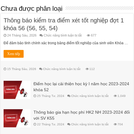
Chưa được phân loại
Thông báo kiểm tra điểm xét tốt nghiệp đợt 1
khóa 56 (56, 55, 54)
ở
24 Tháng Sáu, 2026
Chức năng bình luận bị tắt
677
Thông
báo
Để đảm bảo tính chính xác trong bảng điểm tốt nghiệp của sinh viên Khóa …
kiểm
tra
điểm
Xem tiếp
xét
tốt
nghiệp
đợt
ở
15 Tháng Sáu, 2026
Chức năng bình luận bị tắt
112
1
khóa
56
(56,
Điểm học lại cải thiện học kỳ I năm học 2023-2024
55,
54)
khóa 52
ở
25 Tháng Tư, 2024
Chức năng bình luận bị tắt
1,049
Điểm
học
lại
cải
Thông báo gia hạn học phí HK2 NH 2023-2024 đối
thiện
học
với SV K55
kỳ
I
ở
22 Tháng Tư, 2024
Chức năng bình luận bị tắt
704
năm
Thông
học
báo
2023-
gia