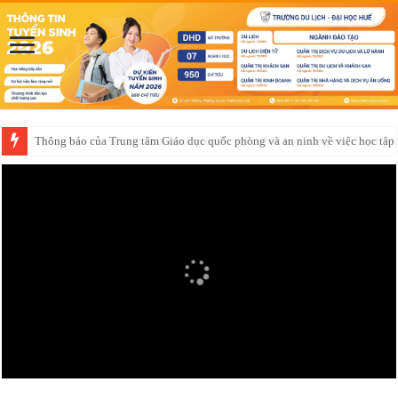
Thông báo của Trung tâm Giáo dục quốc phòng và an ninh về việc học t