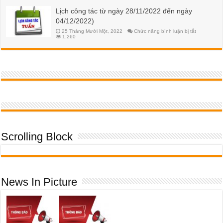
2024
hạn
khóa
Lịch công tác từ ngày 28/11/2022 đến ngày
học
52
phí
04/12/2022)
HK2
NH
ở
25 Tháng Mười Một, 2022
Chức năng bình luận bị tắt
2023-
Lịch
1,260
2024
công
đối
tác
với
từ
SV
ngày
K55
28/11/2022
đến
ngày
04/12/2022
Scrolling Block
News In Picture