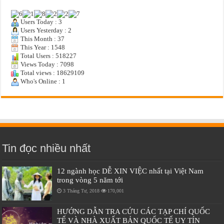
Users Today : 3
Users Yesterday : 2
This Month : 37
This Year : 1548
Total Users : 518227
Views Today : 7098
Total views : 18629109
Who's Online : 1
Tin đọc nhiều nhất
12 ngành học DỄ XIN VIỆC nhất tại Việt Nam
trong vòng 5 năm tới
3 Tháng Tư, 2018
170,001
HƯỚNG DẪN TRA CỨU CÁC TẠP CHÍ QUỐC
TẾ VÀ NHÀ XUẤT BẢN QUỐC TẾ UY TÍN