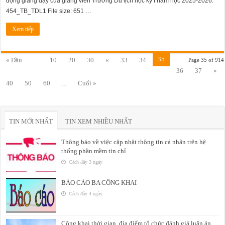
động giảng dạy của giảng viên Trường Du lịch học kỳ I năm học 2025-2026.
454_TB_TDL1 File size: 651 …
Xem tiếp
35
« Đầu
...
10
20
30
«
33
34
Page 35 of 914
36
37
»
40
50
60
...
Cuối »
TIN MỚI NHẤT
TIN XEM NHIỀU NHẤT
Thông báo về việc cập nhật thông tin cá nhân trên hệ
thống phần mềm tín chỉ
Cách đây 3 ngày
BÁO CÁO BA CÔNG KHAI
Cách đây 4 ngày
Công khai thời gian, địa điểm tổ chức đánh giá luận án