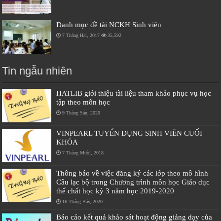
Danh mục đề tài NCKH Sinh viên
7 Tháng Hai, 2017
35,592
Tin ngẫu nhiên
HATLIB giới thiệu tài liệu tham khảo phục vụ học
tập theo môn học
9 Tháng Sáu, 2020
VINPEARL TUYỂN DỤNG SINH VIÊN CUỐI
KHÓA
7 Tháng Mười, 2018
Thông báo về việc đăng ký các lớp theo mô hình
Câu lạc bộ trong Chương trình môn học Giáo dục
thể chất học kỳ 3 năm học 2019-2020
16 Tháng Bảy, 2020
Báo cáo kết quả khảo sát hoạt động giảng dạy của