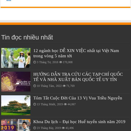
Tin đọc nhiều nhất
12 ngành học DỄ XIN VIỆC nhất tại Việt Nam
trong vòng 5 năm tới
3 Tháng Tư, 2018
170,008
HƯỚNG DẪN TRA CỨU CÁC TẠP CHÍ QUỐC
TẾ VÀ NHÀ XUẤT BẢN QUỐC TẾ UY TÍN
10 Tháng Tám, 2022
71,769
Tóm Tắt Cuộc Đời Của 13 Vị Vua Triều Nguyễn
13 Tháng Mười, 2019
44,067
Khoa Du lịch – Đại học Huế tuyển sinh năm 2019
23 Tháng Bảy, 2019
43,496