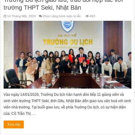
trường THPT Seki, Nhật Bản
ở
14 Tháng Một, 2026
Chức năng bình luận bị tắt
483
Trường
Du
lịch
giao
lưu,
trao
đổi
hợp
tác
với
trường
THPT
Seki,
Nhật
Bản
Vào ngày 14/01/2026, Trường Du lịch hân hạnh đón tiếp 11 giảng viên và
sinh viên trường THPT Seki, tỉnh Gifu, Nhật Bản đến giao lưu văn hoá với sinh
viên nhà trường. Tại buổi giao lưu, về phía Trường Du lịch, có sự hiện diện
của: Cô Trần Thị …
Xem tiếp