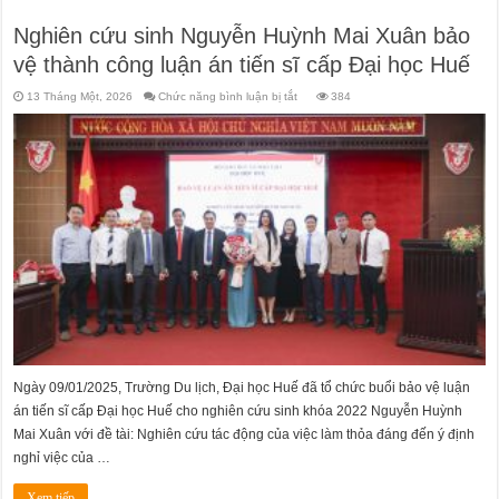
Nghiên cứu sinh Nguyễn Huỳnh Mai Xuân bảo
vệ thành công luận án tiến sĩ cấp Đại học Huế
ở
13 Tháng Một, 2026
Chức năng bình luận bị tắt
384
Nghiên
cứu
sinh
Nguyễn
Huỳnh
Mai
Xuân
bảo
vệ
thành
công
luận
án
tiến
sĩ
cấp
Đại
học
Huế
Ngày 09/01/2025, Trường Du lịch, Đại học Huế đã tổ chức buổi bảo vệ luận
án tiến sĩ cấp Đại học Huế cho nghiên cứu sinh khóa 2022 Nguyễn Huỳnh
Mai Xuân với đề tài: Nghiên cứu tác động của việc làm thỏa đáng đến ý định
nghỉ việc của …
Xem tiếp