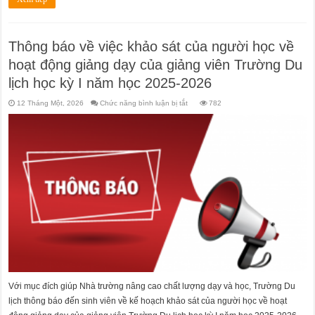
Thông báo về việc khảo sát của người học về
hoạt động giảng dạy của giảng viên Trường Du
lịch học kỳ I năm học 2025-2026
ở
12 Tháng Một, 2026
Chức năng bình luận bị tắt
782
Thông
báo
về
việc
khảo
sát
của
người
học
về
hoạt
động
giảng
dạy
của
giảng
viên
Trường
Du
lịch
học
kỳ
I
Với mục đích giúp Nhà trường nâng cao chất lượng dạy và học, Trường Du
năm
học
lịch thông báo đến sinh viên về kế hoạch khảo sát của người học về hoạt
2025-
2026