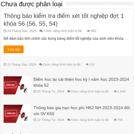
Chưa được phân loại
Thông báo kiểm tra điểm xét tốt nghiệp đợt 1
khóa 56 (56, 55, 54)
ở
24 Tháng Sáu, 2026
Chức năng bình luận bị tắt
682
Thông
báo
Để đảm bảo tính chính xác trong bảng điểm tốt nghiệp của sinh viên Khóa …
kiểm
tra
điểm
Xem tiếp
xét
tốt
nghiệp
đợt
ở
15 Tháng Sáu, 2026
Chức năng bình luận bị tắt
113
1
khóa
56
(56,
Điểm học lại cải thiện học kỳ I năm học 2023-2024
55,
54)
khóa 52
ở
25 Tháng Tư, 2024
Chức năng bình luận bị tắt
1,049
Điểm
học
lại
cải
Thông báo gia hạn học phí HK2 NH 2023-2024 đối
thiện
học
với SV K55
kỳ
I
ở
22 Tháng Tư, 2024
Chức năng bình luận bị tắt
705
năm
Thông
học
báo
2023-
gia
2024
hạn
khóa