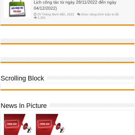
Lịch công tác từ ngày 28/11/2022 đến ngày
học
52
phí
04/12/2022)
HK2
NH
ở
25 Tháng Mười Một, 2022
Chức năng bình luận bị tắt
2023-
Lịch
1,261
2024
công
đối
tác
với
từ
SV
ngày
K55
28/11/2022
đến
ngày
04/12/2022
Scrolling Block
News In Picture