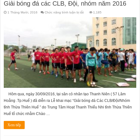
Giải bóng đá các CLB, Đội, nhóm năm 2016
ở
1 Tháng Mười, 2016
Chức năng bình luận bị tắt
1,185
Giải
bóng
đá
các
CLB,
Đội,
nhóm
năm
2016
Hôm qua, ngày 30/09/2016, tại sân cỏ nhân tạo Thanh Niên ( 57 Lâm
Hoằng .Tp.Huế ) đã diễn ra Lễ khai mạc “Giải bóng đá Các CLB/Đội/Nhóm
tỉnh Thừa Thiên Huế ” do Trung Tâm Hoạt Thanh Thiếu Nhi tỉnh Thừa Thiên
Huế tổ chức nhằm Chào …
Xem tiếp