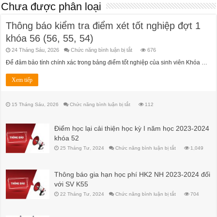
Chưa được phân loại
Thông báo kiểm tra điểm xét tốt nghiệp đợt 1
khóa 56 (56, 55, 54)
ở
24 Tháng Sáu, 2026
Chức năng bình luận bị tắt
676
Thông
báo
Để đảm bảo tính chính xác trong bảng điểm tốt nghiệp của sinh viên Khóa …
kiểm
tra
điểm
Xem tiếp
xét
tốt
nghiệp
đợt
ở
15 Tháng Sáu, 2026
Chức năng bình luận bị tắt
112
1
khóa
56
(56,
Điểm học lại cải thiện học kỳ I năm học 2023-2024
55,
54)
khóa 52
ở
25 Tháng Tư, 2024
Chức năng bình luận bị tắt
1,049
Điểm
học
lại
cải
Thông báo gia hạn học phí HK2 NH 2023-2024 đối
thiện
học
với SV K55
kỳ
I
ở
22 Tháng Tư, 2024
Chức năng bình luận bị tắt
704
năm
Thông
học
báo
2023-
gia
2024
hạn
khóa