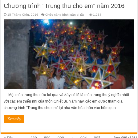
Chương trình “Trung thu cho em” năm 2016
ở
15 Tháng Chín, 2016
Chức năng bình luận bị tắt
1,234
Chương
trình
“Trung
thu
cho
em”
năm
2016
Một mùa trung thu nữa lại qua và đây có lẽ là mùa trung thu ý nghĩa nhất
với các em thiếu nhi của thôn Chiết Bi. Năm nay, các em được tham gia
chương trình “Trung thu cho em” tại nhà văn hóa thôn vào hôm qua …
Xem tiếp
« Đầu
...
880
890
900
«
904
905
Page 906 of 914