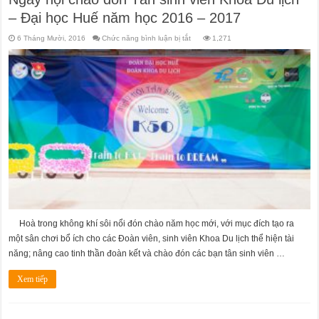
– Đại học Huế năm học 2016 – 2017
ở
6 Tháng Mười, 2016
Chức năng bình luận bị tắt
1,271
Ngày
hội
chào
đón
Tân
sinh
viên
Khoa
Du
lịch
–
Đại
học
Huế
năm
học
2016
–
2017
Hoà trong không khí sôi nổi đón chào năm học mới, với mục đích tạo ra
một sân chơi bổ ích cho các Đoàn viên, sinh viên Khoa Du lịch thể hiện tài
năng; nâng cao tinh thần đoàn kết và chào đón các bạn tân sinh viên …
Xem tiếp