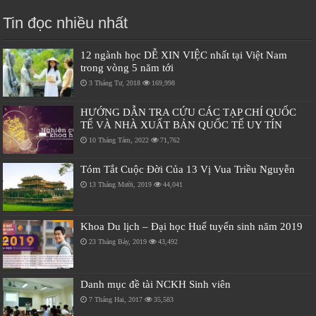
Tin đọc nhiều nhất
12 ngành học DỄ XIN VIỆC nhất tại Việt Nam
trong vòng 5 năm tới
3 Tháng Tư, 2018
169,998
HƯỚNG DẪN TRA CỨU CÁC TẠP CHÍ QUỐC
TẾ VÀ NHÀ XUẤT BẢN QUỐC TẾ UY TÍN
10 Tháng Tám, 2022
71,762
Tóm Tắt Cuộc Đời Của 13 Vị Vua Triều Nguyễn
13 Tháng Mười, 2019
44,041
Khoa Du lịch – Đại học Huế tuyển sinh năm 2019
23 Tháng Bảy, 2019
43,492
Danh mục đề tài NCKH Sinh viên
7 Tháng Hai, 2017
35,583