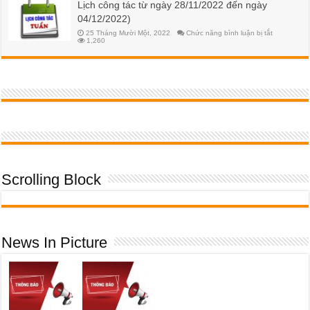
Lịch công tác từ ngày 28/11/2022 đến ngày
học
52
phí
04/12/2022)
HK2
NH
ở
25 Tháng Mười Một, 2022
Chức năng bình luận bị tắt
2023-
Lịch
1,260
2024
công
đối
tác
với
từ
SV
ngày
K55
28/11/2022
đến
ngày
04/12/2022
Scrolling Block
News In Picture