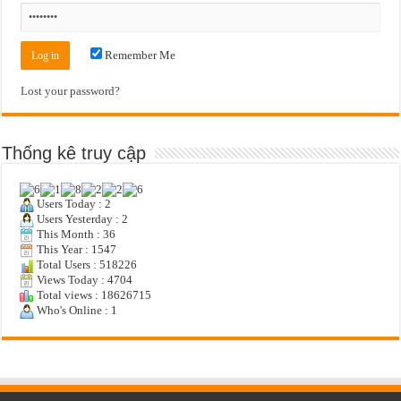
Remember Me
Lost your password?
Thống kê truy cập
Users Today : 2
Users Yesterday : 2
This Month : 36
This Year : 1547
Total Users : 518226
Views Today : 4704
Total views : 18626715
Who's Online : 1