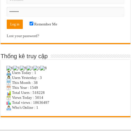
Remember Me
Lost your password?
Thống kê truy cập
Users Today : 1
Users Yesterday : 3
This Month : 38
This Year : 1549
Total Users : 518228
Views Today : 5014
Total views : 18636497
Who's Online : 1