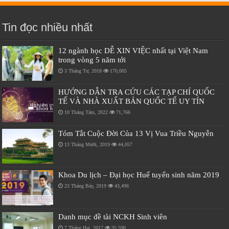
Tin đọc nhiều nhất
12 ngành học DỄ XIN VIỆC nhất tại Việt Nam
trong vòng 5 năm tới
3 Tháng Tư, 2018
170,005
HƯỚNG DẪN TRA CỨU CÁC TẠP CHÍ QUỐC
TẾ VÀ NHÀ XUẤT BẢN QUỐC TẾ UY TÍN
10 Tháng Tám, 2022
71,766
Tóm Tắt Cuộc Đời Của 13 Vị Vua Triều Nguyễn
13 Tháng Mười, 2019
44,057
Khoa Du lịch – Đại học Huế tuyển sinh năm 2019
23 Tháng Bảy, 2019
43,496
Danh mục đề tài NCKH Sinh viên
7 Tháng Hai, 2017
35,590