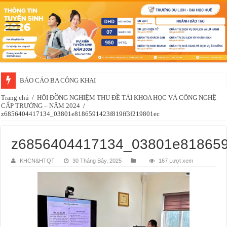
BÁO CÁO BA CÔNG KHAI
Trang chủ
/
HỘI ĐỒNG NGHIỆM THU ĐỀ TÀI KHOA HỌC VÀ CÔNG NGHỆ
CẤP TRƯỜNG – NĂM 2024
/
z6856404417134_03801e8186591423f819ff3f219801ec
z6856404417134_03801e818659
KHCN&HTQT
30 Tháng Bảy, 2025
167 Lượt xem