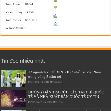
Total Users : 518224
Views Today : 14756
Total views : 18621055
Who's Online : 1
Tin đọc nhiều nhất
12 ngành học DỄ XIN VIỆC nhất tại Việt Nam
trong vòng 5 năm tới
3 Tháng Tư, 2018
169,993
HƯỚNG DẪN TRA CỨU CÁC TẠP CHÍ QUỐC
TẾ VÀ NHÀ XUẤT BẢN QUỐC TẾ UY TÍN
10 Tháng Tám, 2022
71,757