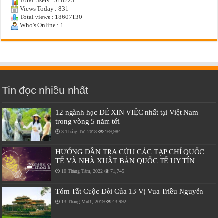
Total Users : 518223
Views Today : 831
Total views : 18607130
Who's Online : 1
Tin đọc nhiều nhất
12 ngành học DỄ XIN VIỆC nhất tại Việt Nam
trong vòng 5 năm tới
3 Tháng Tư, 2018
169,984
HƯỚNG DẪN TRA CỨU CÁC TẠP CHÍ QUỐC
TẾ VÀ NHÀ XUẤT BẢN QUỐC TẾ UY TÍN
10 Tháng Tám, 2022
71,745
Tóm Tắt Cuộc Đời Của 13 Vị Vua Triều Nguyễn
13 Tháng Mười, 2019
43,992