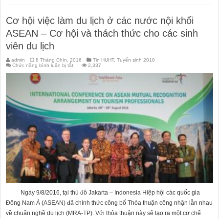
Cơ hội việc làm du lịch ở các nước nội khối
ASEAN – Cơ hội và thách thức cho các sinh
viên du lịch
admin
8 Tháng Chín, 2016
Tin HUHT
,
Tuyển sinh 2018
ở
Chức năng bình luận bị tắt
2,337
Cơ
hội
việc
làm
du
lịch
ở
các
nước
nội
khối
ASEAN
–
Cơ
hội
và
thách
thức
cho
các
sinh
viên
du
Ngày 9/8/2016, tại thủ đô Jakarta – Indonesia Hiệp hội các quốc gia
lịch
Đông Nam Á (ASEAN) đã chính thức công bố Thỏa thuận công nhận lẫn nhau
về chuẩn nghề du lịch (MRA-TP). Với thỏa thuận này sẽ tạo ra một cơ chế