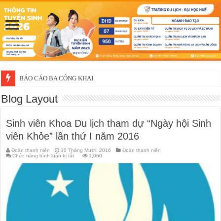
BÁO CÁO BA CÔNG KHAI
Blog Layout
Sinh viên Khoa Du lịch tham dự “Ngày hội Sinh
viên Khỏe” lần thứ I năm 2016
Đoàn thanh niên
30 Tháng Mười, 2016
Đoàn thanh niên
ở
Chức năng bình luận bị tắt
1,060
Sinh
viên
Khoa
Du
lịch
tham
dự
“Ngày
hội
Sinh
viên
Khỏe”