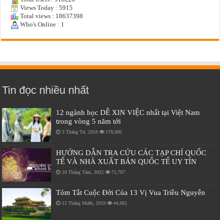
Views Today : 5915
Total views : 18637398
Who's Online : 1
Tin đọc nhiều nhất
12 ngành học DỄ XIN VIỆC nhất tại Việt Nam
trong vòng 5 năm tới
3 Tháng Tư, 2018
170,006
HƯỚNG DẪN TRA CỨU CÁC TẠP CHÍ QUỐC
TẾ VÀ NHÀ XUẤT BẢN QUỐC TẾ UY TÍN
10 Tháng Tám, 2022
71,767
Tóm Tắt Cuộc Đời Của 13 Vị Vua Triều Nguyễn
13 Tháng Mười, 2019
44,061