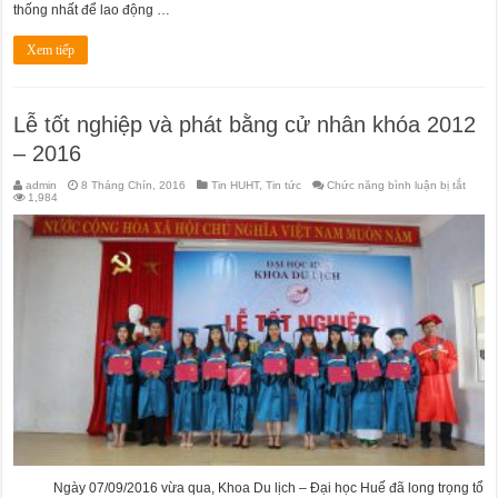
thống nhất để lao động …
Xem tiếp
Lễ tốt nghiệp và phát bằng cử nhân khóa 2012
– 2016
ở
admin
8 Tháng Chín, 2016
Tin HUHT
,
Tin tức
Chức năng bình luận bị tắt
Lễ
1,984
tốt
nghiệ
và
phát
bằng
cử
nhân
khóa
2012
–
2016
Ngày 07/09/2016 vừa qua, Khoa Du lịch – Đại học Huế đã long trọng tổ