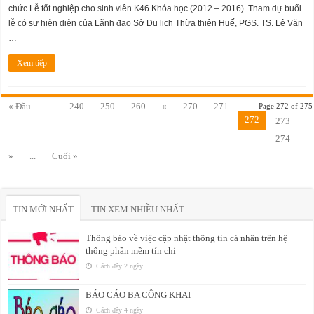
chức Lễ tốt nghiệp cho sinh viên K46 Khóa học (2012 – 2016). Tham dự buổi
lễ có sự hiện diện của Lãnh đạo Sở Du lịch Thừa thiên Huế, PGS. TS. Lê Văn
…
Xem tiếp
« Đầu
...
240
250
260
«
270
271
Page 272 of 275
272
273
274
»
...
Cuối »
TIN MỚI NHẤT
TIN XEM NHIỀU NHẤT
Thông báo về việc cập nhật thông tin cá nhân trên hệ
thống phần mềm tín chỉ
Cách đây 2 ngày
BÁO CÁO BA CÔNG KHAI
Cách đây 4 ngày