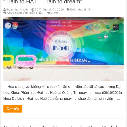
“Train to HAT – Train to dream”
Đoàn thanh niên
10 Tháng Mười, 2016
Đoàn thanh niên
ở
Chức năng bình luận bị tắt
1,406
Chương
trình
Chào
đón
Tân
sinh
viên
2016
–
“Train
to
HAT
–
Train
to
dream”
Hòa chung với không khí chào đón tân sinh viên của tất cả các trường Đại
học, Khoa, Phân hiệu Đại học Huế tại Quảng Trị, ngày hôm qua (09/10/2016),
khoa Du Lịch – Đại học Huế đã diễn ra ngày hội chào đón tân sinh viên – …
Xem tiếp