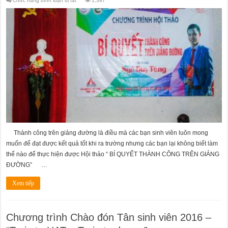
Chức năng bình luận bị tắt
1,397
Hội
thảo
“BÍ
QUYẾT
THÀNH
CÔNG
TRÊN
GIẢNG
ĐƯỜNG“
Thành công trên giảng đường là điều mà các bạn sinh viên luôn mong
muốn để đạt được kết quả tốt khi ra trường nhưng các bạn lại không biết làm
thế nào để thực hiện được Hội thảo “ BÍ QUYẾT THÀNH CÔNG TRÊN GIẢNG
ĐƯỜNG” …
Xem tiếp
Chương trình Chào đón Tân sinh viên 2016 –