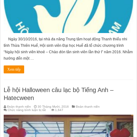
lần
thứ
I
năm
2016
Ngày 30/10/2016, tại nhà đa năng Trung tâm hoạt động Thanh thiếu nhi
tỉnh Thừa Thiên Huế, Hội sinh viên Đại học Huế đã tổ chức chương trình
“Ngày hội sinh viên khoẻ – Chào đón tân sinh viên lần thứ I” năm 2016. Nhằm
hướng đến một …
Xem tiếp
Lễ hội Halloween câu lạc bộ Tiếng Anh –
Hatecween
Đoàn thanh niên
30 Tháng Mười, 2016
Đoàn thanh niên
ở
Chức năng bình luận bị tắt
1,647
Lễ
hội
Halloween
câu
lạc
bộ
Tiếng
Anh