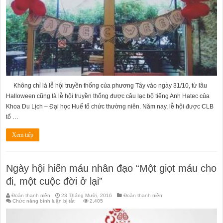
–
Hatecween
Không chỉ là lễ hội truyền thống của phương Tây vào ngày 31/10, từ lâu
Halloween cũng là lễ hội truyền thống được câu lạc bộ tiếng Anh Hatec của
Khoa Du Lịch – Đại học Huế tổ chức thường niên. Năm nay, lễ hội được CLB
tổ …
Xem tiếp
Ngày hội hiến máu nhân đạo “Một giọt máu cho
đi, một cuộc đời ở lại”
Đoàn thanh niên
23 Tháng Mười, 2016
Đoàn thanh niên
ở
Chức năng bình luận bị tắt
2,405
Ngày
hội
hiến
máu