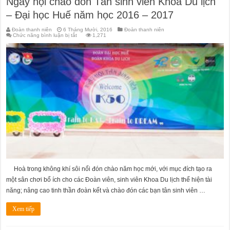
Ngày hội chào đón Tân sinh viên Khoa Du lịch
– Đại học Huế năm học 2016 – 2017
Đoàn thanh niên
6 Tháng Mười, 2016
Đoàn thanh niên
ở
Chức năng bình luận bị tắt
1,271
Ngày
hội
chào
đón
Tân
sinh
viên
Khoa
Du
lịch
–
Đại
học
Huế
năm
học
2016
–
2017
Hoà trong không khí sôi nổi đón chào năm học mới, với mục đích tạo ra
một sân chơi bổ ích cho các Đoàn viên, sinh viên Khoa Du lịch thể hiện tài
năng; nâng cao tinh thần đoàn kết và chào đón các bạn tân sinh viên …
Xem tiếp