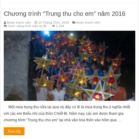
Chương trình “Trung thu cho em” năm 2016
Đoàn thanh niên
15 Tháng Chín, 2016
Đoàn thanh niên
ở
Chức năng bình luận bị tắt
1,234
Chương
trình
“Trung
thu
cho
em”
năm
2016
Một mùa trung thu nữa lại qua và đây có lẽ là mùa trung thu ý nghĩa nhất
với các em thiếu nhi của thôn Chiết Bi. Năm nay, các em được tham gia
chương trình “Trung thu cho em” tại nhà văn hóa thôn vào hôm qua …
Xem tiếp