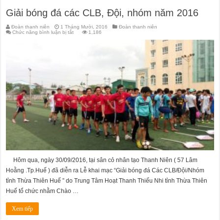
Giải bóng đá các CLB, Đội, nhóm năm 2016
Đoàn thanh niên
1 Tháng Mười, 2016
Đoàn thanh niên
ở
Chức năng bình luận bị tắt
1,186
Giải
bóng
đá
các
CLB,
Đội,
nhóm
năm
2016
Hôm qua, ngày 30/09/2016, tại sân cỏ nhân tạo Thanh Niên ( 57 Lâm
Hoằng .Tp.Huế ) đã diễn ra Lễ khai mạc “Giải bóng đá Các CLB/Đội/Nhóm
tỉnh Thừa Thiên Huế ” do Trung Tâm Hoạt Thanh Thiếu Nhi tỉnh Thừa Thiên
Huế tổ chức nhằm Chào …
Xem tiếp