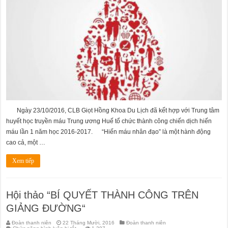
nhân
đạo
“Một
giọt
máu
cho
đi,
một
cuộc
đời
ở
lại”
Ngày 23/10/2016, CLB Giọt Hồng Khoa Du Lịch đã kết hợp với Trung tâm
huyết học truyền máu Trung ương Huế tổ chức thành công chiến dịch hiến
máu lần 1 năm học 2016-2017. “Hiến máu nhân đạo” là một hành động
cao cả, một …
Xem tiếp
Hội thảo “BÍ QUYẾT THÀNH CÔNG TRÊN
GIẢNG ĐƯỜNG“
Đoàn thanh niên
22 Tháng Mười, 2016
Đoàn thanh niên
ở