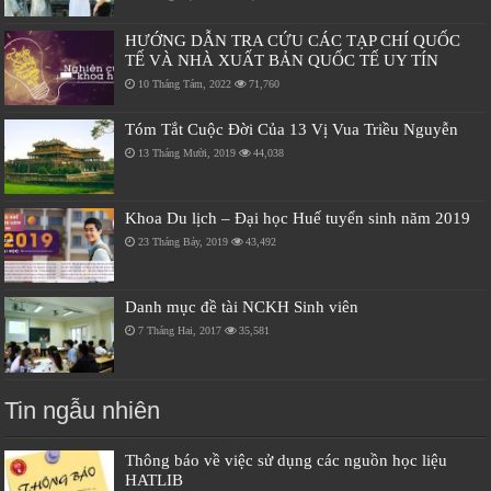
HƯỚNG DẪN TRA CỨU CÁC TẠP CHÍ QUỐC
TẾ VÀ NHÀ XUẤT BẢN QUỐC TẾ UY TÍN
10 Tháng Tám, 2022
71,760
Tóm Tắt Cuộc Đời Của 13 Vị Vua Triều Nguyễn
13 Tháng Mười, 2019
44,038
Khoa Du lịch – Đại học Huế tuyển sinh năm 2019
23 Tháng Bảy, 2019
43,492
Danh mục đề tài NCKH Sinh viên
7 Tháng Hai, 2017
35,581
Tin ngẫu nhiên
Thông báo về việc sử dụng các nguồn học liệu
HATLIB