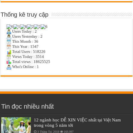
Thống kê truy cập
Users Today : 2
Users Yesterday : 2
This Month : 36
This Year : 1547
Total Users : 518226
Views Today : 3514
Total views : 18625525
Who's Online : 1
Tin đọc nhiều nhất
12 ngành học DỄ XIN VIỆC nhất tại Việt Nam
trong vòng 5 năm tới
3 Tháng Tư, 2018
169,997