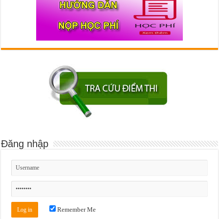
Đăng nhập
Remember Me