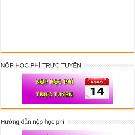
NỘP HỌC PHÍ TRỰC TUYẾN
Hướng dẫn nộp học phí