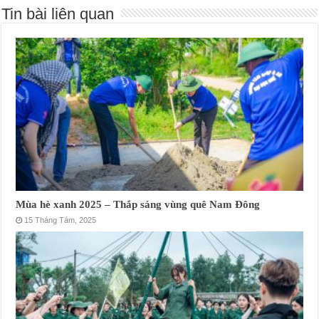
Tin bài liên quan
Mùa hè xanh 2025 – Thắp sáng vùng quê Nam Đông
15 Tháng Tám, 2025