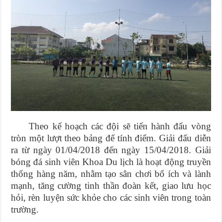
Theo kế hoạch các đội sẽ tiến hành đấu vòng
tròn một lượt theo bảng để tính điểm. Giải đấu diễn
ra từ ngày 01/04/2018 đến ngày 15/04/2018.
Giải
bóng đá sinh viên Khoa Du lịch
là hoạt động truyền
thống hàng năm, nhằm tạo sân chơi bổ ích và lành
mạnh, tăng cường tinh thần đoàn kết, giao lưu học
hỏi, rèn luyện sức khỏe cho các sinh viên trong toàn
trường.