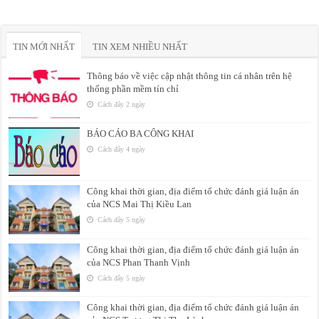
TIN MỚI NHẤT
TIN XEM NHIỀU NHẤT
Thông báo về việc cập nhật thông tin cá nhân trên hệ
thống phần mềm tín chỉ
Cách đây 2 ngày
BÁO CÁO BA CÔNG KHAI
Cách đây 4 ngày
Công khai thời gian, địa điểm tổ chức đánh giá luận án
của NCS Mai Thị Kiều Lan
Cách đây 5 ngày
Công khai thời gian, địa điểm tổ chức đánh giá luận án
của NCS Phan Thanh Vịnh
Cách đây 5 ngày
Công khai thời gian, địa điểm tổ chức đánh giá luận án