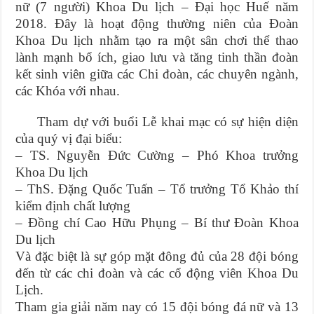
nữ (7 người) Khoa Du lịch – Đại học Huế năm
2018. Đây là hoạt động thường niên của Đoàn
Khoa Du lịch nhằm tạo ra một sân chơi thể thao
lành mạnh bổ ích, giao lưu và tăng tinh thần đoàn
kết sinh viên giữa các Chi đoàn, các chuyên ngành,
các Khóa với nhau.
Tham dự với buổi Lễ khai mạc có sự hiện diện
của quý vị
đại biểu:
– TS. Nguyễn Đức Cường – Phó Khoa trưởng
Khoa Du lịch
– ThS. Đặng Quốc Tuấn – Tổ trưởng Tổ Khảo thí
kiểm định chất lượng
– Đồng chí Cao Hữu Phụng – Bí thư Đoàn Khoa
Du lịch
Và đặc biệt là sự góp mặt đông đủ của 28 đội bóng
đến từ các chi đoàn và các cổ động viên Khoa Du
Lịch.
Tham gia giải năm nay có 15 đội bóng đá nữ và 13