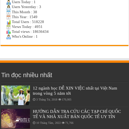
Users Today : 1
Users Yesterday : 3
This Month : 38
This Year : 1549
Total Users : 518228
Views Today : 4951
Total views : 18636434
Who's Online : 1
Tin đọc nhiều nhất
12 ngành học DỄ XIN VIỆC nhất tại Việt Nam
trong vòng 5 năm tới
3 Tháng Tư, 2018
170,005
HƯỚNG DẪN TRA CỨU CÁC TẠP CHÍ QUỐC
TẾ VÀ NHÀ XUẤT BẢN QUỐC TẾ UY TÍN
10 Tháng Tám, 2022
71,766