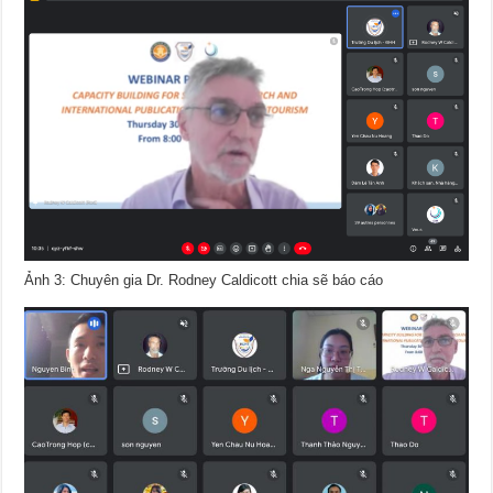
Ảnh 3: Chuyên gia Dr. Rodney Caldicott chia sẽ báo cáo