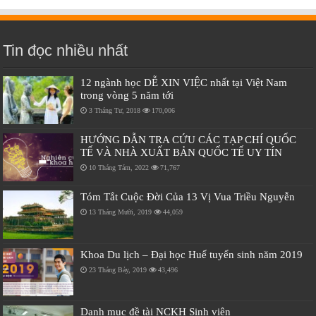
Tin đọc nhiều nhất
12 ngành học DỄ XIN VIỆC nhất tại Việt Nam
trong vòng 5 năm tới
3 Tháng Tư, 2018
170,006
HƯỚNG DẪN TRA CỨU CÁC TẠP CHÍ QUỐC
TẾ VÀ NHÀ XUẤT BẢN QUỐC TẾ UY TÍN
10 Tháng Tám, 2022
71,767
Tóm Tắt Cuộc Đời Của 13 Vị Vua Triều Nguyễn
13 Tháng Mười, 2019
44,059
Khoa Du lịch – Đại học Huế tuyển sinh năm 2019
23 Tháng Bảy, 2019
43,496
Danh mục đề tài NCKH Sinh viên