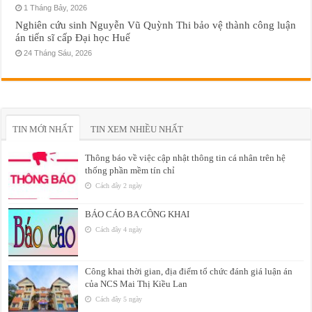
1 Tháng Bảy, 2026
Nghiên cứu sinh Nguyễn Vũ Quỳnh Thi bảo vệ thành công luận
án tiến sĩ cấp Đại học Huế
24 Tháng Sáu, 2026
TIN MỚI NHẤT
TIN XEM NHIỀU NHẤT
Thông báo về việc cập nhật thông tin cá nhân trên hệ
thống phần mềm tín chỉ
Cách đây 2 ngày
BÁO CÁO BA CÔNG KHAI
Cách đây 4 ngày
Công khai thời gian, địa điểm tổ chức đánh giá luận án
của NCS Mai Thị Kiều Lan
Cách đây 5 ngày