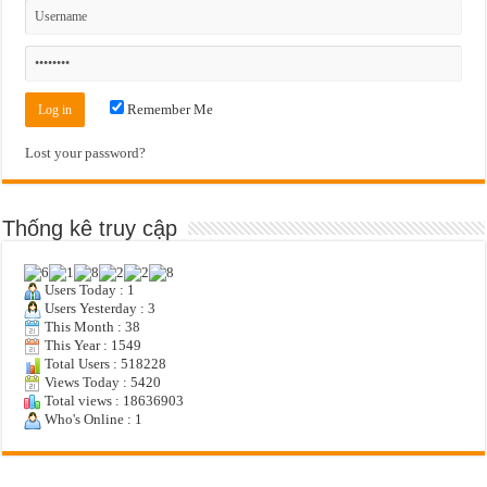
Remember Me
Lost your password?
Thống kê truy cập
Users Today : 1
Users Yesterday : 3
This Month : 38
This Year : 1549
Total Users : 518228
Views Today : 5420
Total views : 18636903
Who's Online : 1