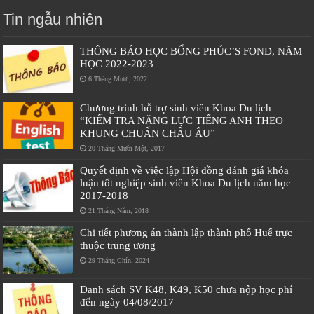
Tin ngẫu nhiên
THÔNG BÁO HỌC BỔNG PHÚC’S FOND, NĂM
HỌC 2022-2023
6 Tháng Mười, 2022
Chương trình hỗ trợ sinh viên Khoa Du lịch
“KIỂM TRA NĂNG LỰC TIẾNG ANH THEO
KHUNG CHUẨN CHÂU ÂU”
20 Tháng Mười Một, 2017
Quyết định về việc lập Hội đồng đánh giá khóa
luận tốt nghiệp sinh viên Khoa Du lịch năm học
2017-2018
21 Tháng Năm, 2018
Chi tiết phương án thành lập thành phố Huế trực
thuộc trung ương
29 Tháng Chín, 2024
Danh sách SV K48, K49, K50 chưa nộp học phí
đến ngày 04/08/2017