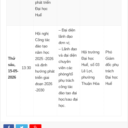
phát triển
Đại học
Huế
– Đại diện
Hội nghị
lãnh đạo
Công tác
đơn vị;
đào tạo
– Lãnh đạo
Hội trường
Phó
năm học
và đại diện
Thứ
Đại học
Giám
2025 -2026
chuyên
sáu,
Huế, số 03
đốc phụ
và định
13:30
viên các
15-05-
Lê Lợi,
trách
hướng phát
phòng/tổ
2026
phường
Đại học
triển giai
phụ trách
Thuận Hóa
Huế
đoạn 2026
công tác
-2030
đào tạo đại
học/sau đại
học.