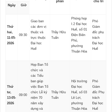
phần
chủ trì
Ngày
Giờ
Phòng họp
Giao ban
Phó
I.2 Đại học
Thứ
các đơn vị
Giám
Huế, số 01
hai,
thuộc và
Thầy Hữu
đốc phụ
09:30
Điện Biên
11-05-
trực thuộc
Tuấn
trách
Phủ,
2026
Đại học
Đại học
phường
Huế
Huế
Thuận Hóa
Họp Ban Tổ
chức và
các Tiểu
ban giúp
Hội trường
Phó
Thứ
việc Ban Tổ
Đại học
Giám
tư,
chức Lễ kỷ
Thầy Hữu
Huế, số 03
đốc Phụ
09:00
13-05-
niệm 70
Tuấn
Lê Lợi,
trách
2026
năm xây
phường
Đại học
dựng và
Thuận Hóa
Huế