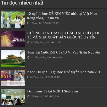
Tin đọc nhiều nhất
12 ngành học DỄ XIN VIỆC nhất tại Việt Nam
trong vòng 5 năm tới
3 Tháng Tư, 2018
170,005
HƯỚNG DẪN TRA CỨU CÁC TẠP CHÍ QUỐC
TẾ VÀ NHÀ XUẤT BẢN QUỐC TẾ UY TÍN
10 Tháng Tám, 2022
71,767
Tóm Tắt Cuộc Đời Của 13 Vị Vua Triều Nguyễn
13 Tháng Mười, 2019
44,058
Khoa Du lịch – Đại học Huế tuyển sinh năm 2019
23 Tháng Bảy, 2019
43,496
Danh mục đề tài NCKH Sinh viên
7 Tháng Hai, 2017
35,590