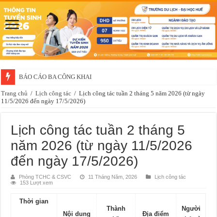
BÁO CÁO BA CÔNG KHAI
Thông báo về việc xét chọn sinh viên đề nghị nhận học bổng của doanh 
Trang chủ
/
Lịch công tác
/
Lịch công tác tuần 2 tháng 5 năm 2026 (từ ngày
11/5/2026 đến ngày 17/5/2026)
Lịch công tác tuần 2 tháng 5
năm 2026 (từ ngày 11/5/2026
đến ngày 17/5/2026)
Phòng TCHC & CSVC
11 Tháng Năm, 2026
Lịch công tác
153 Lượt xem
Thời gian
Thành
Người
Nội dung
Địa điểm