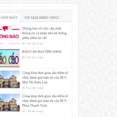
N MỚI NHẤT
TIN XEM NHIỀU NHẤT
Thông báo về việc cập nhật
thông tin cá nhân trên hệ thống
phần mềm tín chỉ
Cách đây 23 giờ
BÁO CÁO BA CÔNG KHAI
Cách đây 3 ngày
Công khai thời gian, địa điểm tổ
chức đánh giá luận án của NCS
Mai Thị Kiều Lan
Cách đây 4 ngày
Công khai thời gian, địa điểm tổ
chức đánh giá luận án của NCS
Phan Thanh Vịnh
Cách đây 4 ngày