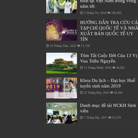
nhất tại Việt Nam trong vòng 
năm tới
3 Tháng Tư, 2018
169,993
HƯỚNG DẪN TRA CỨU C
TẠP CHÍ QUỐC TẾ VÀ NH
XUẤT BẢN QUỐC TẾ UY
TÍN
10 Tháng Tám, 2022
71,758
Tóm Tắt Cuộc Đời Của 13 Vị
Vua Triều Nguyễn
13 Tháng Mười, 2019
44,032
Khoa Du lịch – Đại học Huế
tuyển sinh năm 2019
23 Tháng Bảy, 2019
43,491
Danh mục đề tài NCKH Sinh
viên
7 Tháng Hai, 2017
35,579