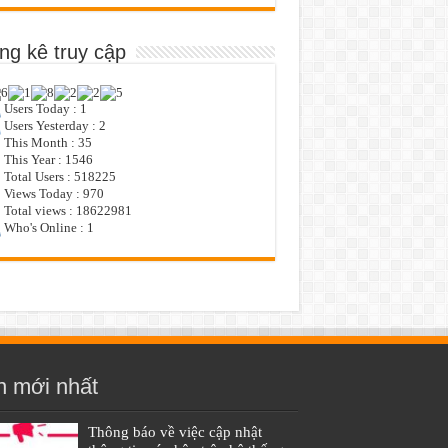
ng kê truy cập
Users Today : 1
Users Yesterday : 2
This Month : 35
This Year : 1546
Total Users : 518225
Views Today : 970
Total views : 18622981
Who's Online : 1
n mới nhất
Thông báo về việc cập nhật