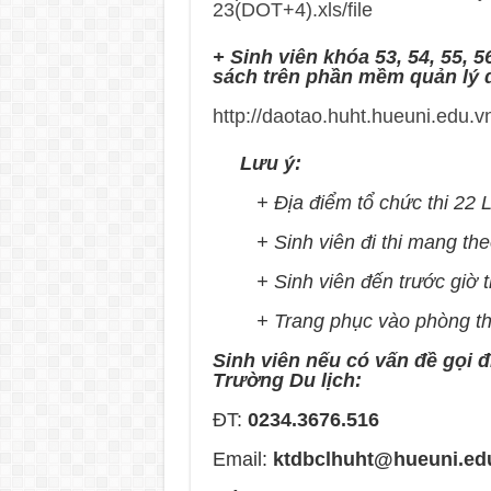
23(DOT+4).xls/file
+ Sinh viên khóa 53, 54, 55, 5
sách trên phần mềm quản lý 
http://daotao.huht.hueuni.edu.v
Lưu ý:
+ Địa điểm tổ chức thi 22 L
+ Sinh viên đi thi mang theo 
+ Sinh viên đến trước giờ thi 
+ Trang phục vào phòng thi l
Sinh viên nếu có vấn đề gọi đ
Trường Du lịch:
ĐT:
0234.3676.516
Email:
ktdbclhuht@hueuni.ed