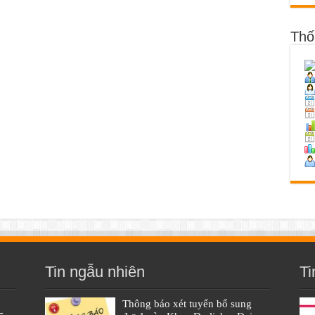
Thố
Tin ngẫu nhiên
Ti
Thông báo xét tuyển bổ sung