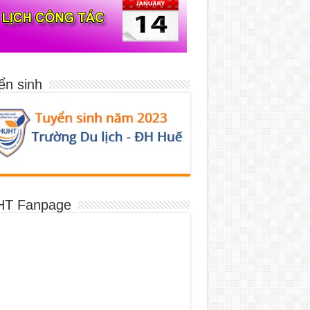
ển sinh
T Fanpage