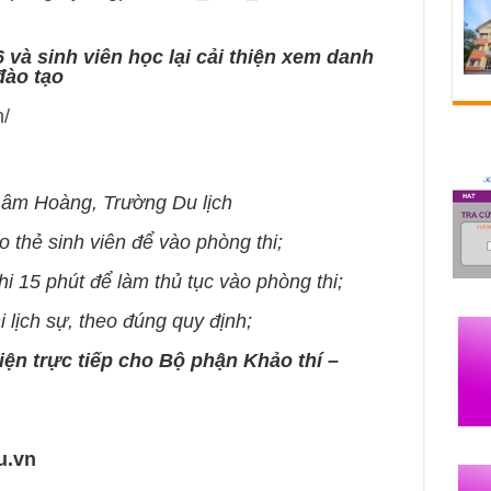
6 và sinh viên học lại cải thiện xem danh
đào tạo
n/
âm Hoàng, Trường Du lịch
thẻ sinh viên để vào phòng thi;
15 phút để làm thủ tục vào phòng thi;
ịch sự, theo đúng quy định;
iện trực tiếp cho Bộ phận Khảo thí –
u.vn