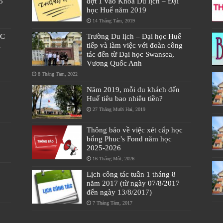
5
đợt 1 vào Khoa Du lịch – Đại
học Huế năm 2019
14 Tháng Tám, 2019
ÁC
Trường Du lịch – Đại học Huế
À
tiếp và làm việc với đoàn công
tác đến từ Đại học Swansea,
Vương Quốc Anh
8 Tháng Tám, 2022
Năm 2019, mỗi du khách đến
Huế tiêu bao nhiêu tiền?
27 Tháng Mười Hai, 2019
Thông báo về việc xét cấp học
bổng Phuc’s Fond năm học
2025-2026
16 Tháng Một, 2026
Lịch công tác tuần 1 tháng 8
năm 2017 (từ ngày 07/8/2017
đến ngày 13/8/2017)
7 Tháng Tám, 2017