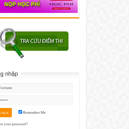
g nhập
Remember Me
st your password?