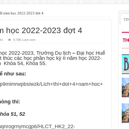
 II năm học 2022-2023 đợt 4
TI
năm học 2022-2023 đợt 4
hi
9,796 Lượt xem
học 2022-2023, Trường Du lịch
–
Đại học Huế
ết thúc các học phần học kỳ II năm học 2022-
ên Khóa 54, Khóa 55.
hể như sau:
e/pp9mimrwpbsiwzk/Lich+thi+dot+4+nam+hoc+
òng thi:
Khóa 51, 52
e/jnqnrogrnymcgp6/HLCT_HK2_22-