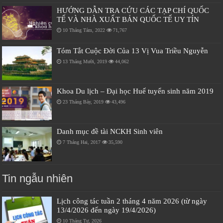
HƯỚNG DẪN TRA CỨU CÁC TẠP CHÍ QUỐC
TẾ VÀ NHÀ XUẤT BẢN QUỐC TẾ UY TÍN
10 Tháng Tám, 2022
71,767
Tóm Tắt Cuộc Đời Của 13 Vị Vua Triều Nguyễn
13 Tháng Mười, 2019
44,062
Khoa Du lịch – Đại học Huế tuyển sinh năm 2019
23 Tháng Bảy, 2019
43,496
Danh mục đề tài NCKH Sinh viên
7 Tháng Hai, 2017
35,590
Tin ngẫu nhiên
Lịch công tác tuần 2 tháng 4 năm 2026 (từ ngày
13/4/2026 đến ngày 19/4/2026)
10 Tháng Tư, 2026