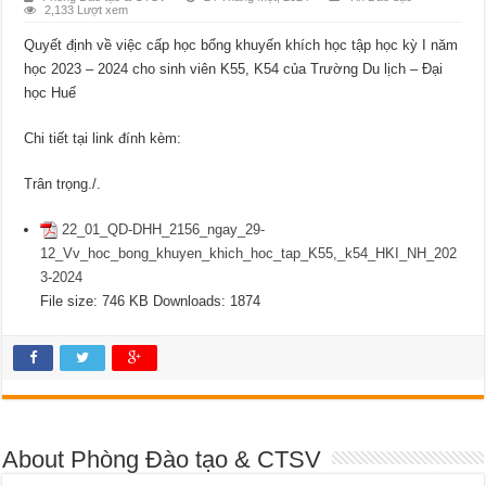
2,133 Lượt xem
Quyết định về việc cấp học bổng khuyến khích học tập học kỳ I năm
học 2023 – 2024 cho sinh viên K55, K54 của Trường Du lịch – Đại
học Huế
Chi tiết tại link đính kèm:
Trân trọng./.
22_01_QD-DHH_2156_ngay_29-
12_Vv_hoc_bong_khuyen_khich_hoc_tap_K55,_k54_HKI_NH_202
3-2024
File size:
746 KB
Downloads:
1874
About Phòng Đào tạo & CTSV