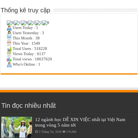
Thống kê truy cập
Users Today : 1
Users Yesterday : 3
This Month : 38
This Year : 1549
Total Users : 518228
Views Today : 6137
Total views : 18637620
Who's Online : 1
Tin đọc nhiều nhất
12 ngành học DỄ XIN VIỆC nhất tại Việt Nam
trong vòng 5 năm tới
3 Tháng Tư, 2018
170,006