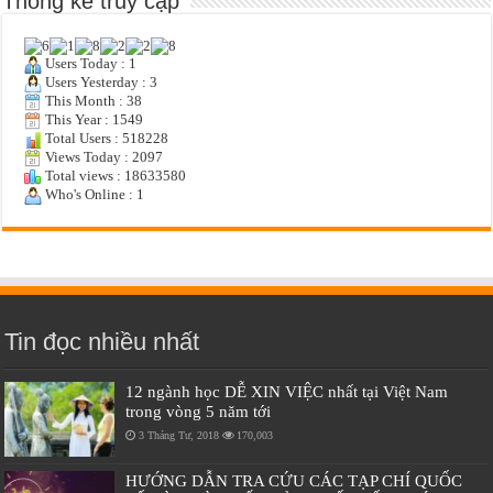
Thống kê truy cập
Users Today : 1
Users Yesterday : 3
This Month : 38
This Year : 1549
Total Users : 518228
Views Today : 2097
Total views : 18633580
Who's Online : 1
Tin đọc nhiều nhất
12 ngành học DỄ XIN VIỆC nhất tại Việt Nam
trong vòng 5 năm tới
3 Tháng Tư, 2018
170,003
HƯỚNG DẪN TRA CỨU CÁC TẠP CHÍ QUỐC