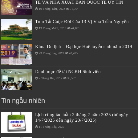
TẾ VÀ NHÀ XUẤT BẢN QUỐC TẾ UY TÍN
10 Tháng Tám, 2022
71,764
Tóm Tắt Cuộc Đời Của 13 Vị Vua Triều Nguyễn
13 Tháng Mười, 2019
44,051
Khoa Du lịch – Đại học Huế tuyển sinh năm 2019
23 Tháng Bảy, 2019
43,495
Danh mục đề tài NCKH Sinh viên
7 Tháng Hai, 2017
35,587
Tin ngẫu nhiên
Lịch công tác tuần 2 tháng 7 năm 2025 (từ ngày
14/7/2025 đến ngày 20/7/2025)
11 Tháng Bảy, 2025