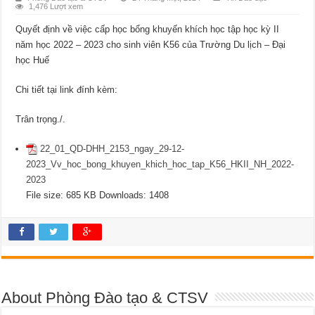
1,476 Lượt xem
Quyết định về việc cấp học bổng khuyến khích học tập học kỳ II
năm học 2022 – 2023 cho sinh viên K56 của Trường Du lịch – Đại
học Huế
Chi tiết tại link đính kèm:
Trân trọng./.
22_01_QD-DHH_2153_ngay_29-12-
2023_Vv_hoc_bong_khuyen_khich_hoc_tap_K56_HKII_NH_2022-
2023
File size:
685 KB
Downloads:
1408
About Phòng Đào tạo & CTSV