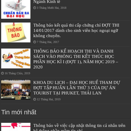
Ngành Kinh tế
3 Tháng Mười Hai, 2018
Thông báo kết quả thi cấp chứng chỉ ĐỢT THI
14/01/2017 dành cho sinh viên học ngoại ngữ
không chuyên.
7 Tháng Hai, 2017
THÔNG BÁO KẾ HOẠCH THI VÀ DANH
SÁCH VÀO PHÒNG THI KẾT THÚC HỌC
PHẦN HỌC KÌ I (ĐỢT 1), NĂM HỌC 2019 –
2020
16 Tháng Chín, 2019
KHOA DU LỊCH – ĐẠI HỌC HUẾ THAM DỰ
ĐỢT TẬP HUẤN LẦN THỨ 3 CỦA DỰ ÁN
TOURIST TẠI PHUKET, THÁI LAN
12 Tháng Hai, 2019
Tin mới nhất
Thông báo về việc cập nhật thông tin cá nhân trên
hệ thống phần mềm tín chỉ