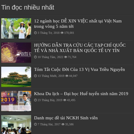
Tin đọc nhiều nhất
12 ngành học DỄ XIN VIỆC nhất tại Việt Nam
trong vòng 5 năm tới
3 Tháng Tư, 2018
170,001
HƯỚNG DẪN TRA CỨU CÁC TẠP CHÍ QUỐC
TẾ VÀ NHÀ XUẤT BẢN QUỐC TẾ UY TÍN
10 Tháng Tám, 2022
71,764
Tóm Tắt Cuộc Đời Của 13 Vị Vua Triều Nguyễn
13 Tháng Mười, 2019
44,047
Khoa Du lịch – Đại học Huế tuyển sinh năm 2019
23 Tháng Bảy, 2019
43,495
Danh mục đề tài NCKH Sinh viên
7 Tháng Hai, 2017
35,586