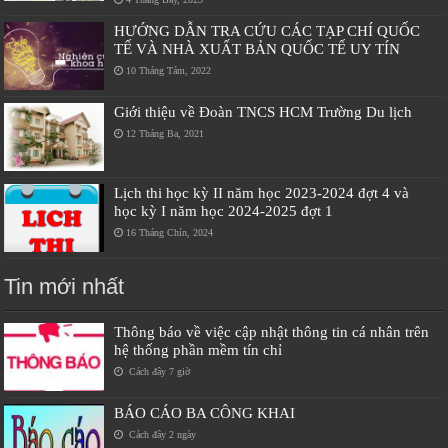
HƯỚNG DẪN TRA CỨU CÁC TẠP CHÍ QUỐC
TẾ VÀ NHÀ XUẤT BẢN QUỐC TẾ UY TÍN
10 Tháng Tám, 2022
Giới thiệu về Đoàn TNCS HCM Trường Du lịch
12 Tháng Ba, 2021
Lịch thi học kỳ II năm học 2023-2024 đợt 4 và
học kỳ I năm học 2024-2025 đợt 1
16 Tháng Chín, 2024
Tin mới nhất
Thông báo về việc cập nhật thông tin cá nhân trên
hệ thống phần mềm tín chỉ
Cách đây 7 giờ
BÁO CÁO BA CÔNG KHAI
Cách đây 2 ngày