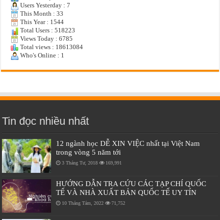
Users Yesterday : 7
This Month : 33
This Year : 1544
Total Users : 518223
Views Today : 6785
Total views : 18613084
Who's Online : 1
Tin đọc nhiều nhất
12 ngành học DỄ XIN VIỆC nhất tại Việt Nam
trong vòng 5 năm tới
3 Tháng Tư, 2018
169,991
HƯỚNG DẪN TRA CỨU CÁC TẠP CHÍ QUỐC
TẾ VÀ NHÀ XUẤT BẢN QUỐC TẾ UY TÍN
10 Tháng Tám, 2022
71,752