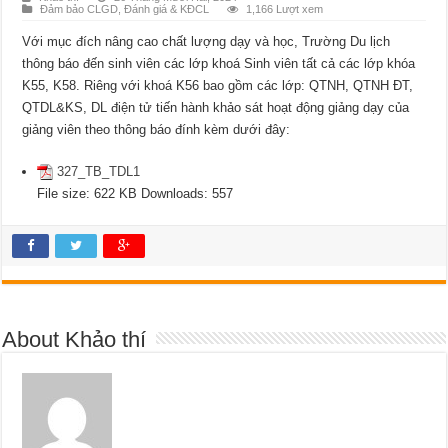
Đảm bảo CLGD
,
Đánh giá & KĐCL
1,166 Lượt xem
Với mục đích nâng cao chất lượng dạy và học, Trường Du lịch
thông báo đến sinh viên các
lớp khoá Sinh viên tất cả các lớp khóa
K55, K58.
Riêng với khoá K56 bao gồm các lớp: QTNH, QTNH ĐT,
QTDL&KS, DL điện tử
tiến hành khảo sát hoạt động giảng dạy của
giảng viên theo thông báo đính kèm dưới đây:
327_TB_TDL1
File size:
622 KB
Downloads:
557
About Khảo thí