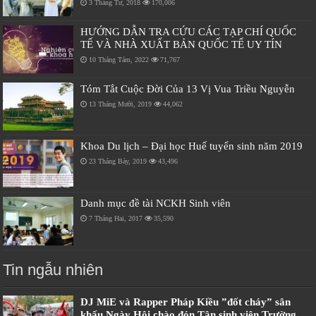
3 Tháng Tư, 2018
170,006
HƯỚNG DẪN TRA CỨU CÁC TẠP CHÍ QUỐC
TẾ VÀ NHÀ XUẤT BẢN QUỐC TẾ UY TÍN
10 Tháng Tám, 2022
71,767
Tóm Tắt Cuộc Đời Của 13 Vị Vua Triều Nguyễn
13 Tháng Mười, 2019
44,062
Khoa Du lịch – Đại học Huế tuyển sinh năm 2019
23 Tháng Bảy, 2019
43,496
Danh mục đề tài NCKH Sinh viên
7 Tháng Hai, 2017
35,590
Tin ngẫu nhiên
DJ MiE và Rapper Pháp Kiều ”đốt cháy” sân
khấu Ngày Hội chào đón Tân sinh viên Trường