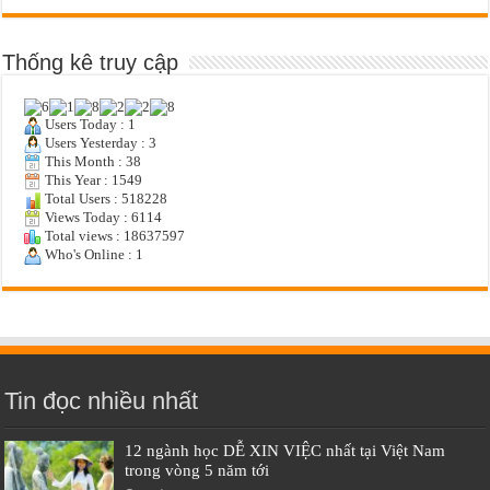
Thống kê truy cập
Users Today : 1
Users Yesterday : 3
This Month : 38
This Year : 1549
Total Users : 518228
Views Today : 6114
Total views : 18637597
Who's Online : 1
Tin đọc nhiều nhất
12 ngành học DỄ XIN VIỆC nhất tại Việt Nam
trong vòng 5 năm tới