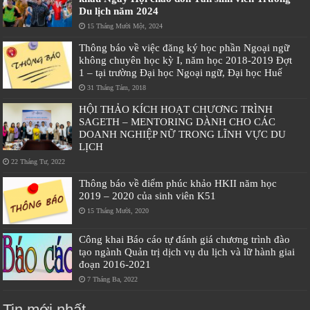
Du lịch năm 2024
15 Tháng Mười Một, 2024
Thông báo về việc đăng ký học phần Ngoại ngữ
không chuyên học kỳ I, năm học 2018-2019 Đợt
1 – tại trường Đại học Ngoại ngữ, Đại học Huế
31 Tháng Tám, 2018
HỘI THẢO KÍCH HOẠT CHƯƠNG TRÌNH
SAGETH – MENTORING DÀNH CHO CÁC
DOANH NGHIỆP NỮ TRONG LĨNH VỰC DU
LỊCH
22 Tháng Tư, 2022
Thông báo về điểm phúc khảo HKII năm học
2019 – 2020 của sinh viên K51
15 Tháng Mười, 2020
Công khai Báo cáo tự đánh giá chương trình đào
tạo ngành Quản trị dịch vụ du lịch và lữ hành giai
đoạn 2016-2021
7 Tháng Ba, 2022
Tin mới nhất