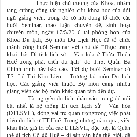
Thực hiện chủ trương của Khoa, nhằm
tăng cường công tác nghiên cứu khoa học của đội
ngũ giảng viên, trong đó có nội dung tổ chức các
buổi Seminar, thảo luận chuyên đề, sinh hoạt
chuyên môn, ngày 17/5/2016 tại phòng họp của
Khoa Du lịch, Bộ môn Du Lịch Học đã tổ chức
thành công buổi Seminar với chủ đề “Thực trạng
khai thác Di tích lịch sử – Văn hóa ở Thừa Thiên
Huế trong phát triển du lịch” do ThS. Quản Bá
Chính trình bày báo cáo. Tới dự buổi Seminar có
TS. Lê Thị Kim Liên – Trưởng bộ môn Du lịch
học; Các giảng viên thuộc Bộ môn cùng nhiều
giảng viên các bộ môn khác quan tâm đến dự.
Tài nguyên du lịch nhân văn, trong đó nổi
bật nhất là hệ thống Di tích Lịch sử – Văn hóa
(DTLSVH), đóng vai trò quan trọngtrong việc phát
triển du lịch ở TT.Huế. Trong những năm qua, việc
khai thác giá trị của các DTLSVH, đặc biệt là Quần
thể di tích Cố đô Huế – di sản văn hóa thế giới, đã