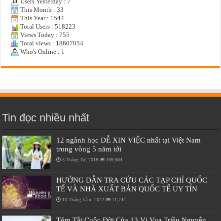
Users Yesterday : 7
This Month : 33
This Year : 1544
Total Users : 518223
Views Today : 755
Total views : 18607054
Who's Online : 1
Tin đọc nhiều nhất
12 ngành học DỄ XIN VIỆC nhất tại Việt Nam
trong vòng 5 năm tới
3 Tháng Tư, 2018
169,984
HƯỚNG DẪN TRA CỨU CÁC TẠP CHÍ QUỐC
TẾ VÀ NHÀ XUẤT BẢN QUỐC TẾ UY TÍN
10 Tháng Tám, 2022
71,744
Tóm Tắt Cuộc Đời Của 13 Vị Vua Triều Nguyễn