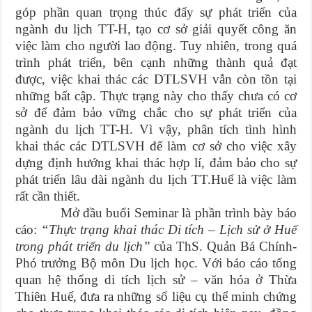
góp phần quan trọng thúc đẩy sự phát triển của
ngành du lịch TT-H, tạo cơ sở giải quyết công ăn
việc làm cho người lao động. Tuy nhiên, trong quá
trình phát triển, bên cạnh những thành quả đạt
được, việc khai thác các DTLSVH vẫn còn tồn tại
những bất cập. Thực trạng này cho thấy chưa có cơ
sở để đảm bảo vững chắc cho sự phát triển của
ngành du lịch TT-H. Vì vậy, phân tích tình hình
khai thác các DTLSVH để làm cơ sở cho việc xây
dựng định hướng khai thác hợp lí, đảm bảo cho sự
phát triển lâu dài ngành du lịch TT.Huế là việc làm
rất cần thiết.
Mở đầu buổi Seminar là phần trình bày báo
cáo:
“Thực trạng khai thác Di tích – Lịch sử ở Huế
trong phát triển du lịch”
của ThS. Quản Bá Chính-
Phó trưởng Bộ môn Du lịch học. Với báo cáo tổng
quan hệ thống di tích lịch sử – văn hóa ở Thừa
Thiên Huế, đưa ra những số liệu cụ thể minh chứng