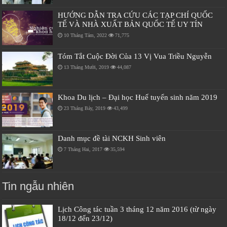
HƯỚNG DẪN TRA CỨU CÁC TẠP CHÍ QUỐC
TẾ VÀ NHÀ XUẤT BẢN QUỐC TẾ UY TÍN
10 Tháng Tám, 2022
71,775
Tóm Tắt Cuộc Đời Của 13 Vị Vua Triều Nguyễn
13 Tháng Mười, 2019
44,087
Khoa Du lịch – Đại học Huế tuyển sinh năm 2019
23 Tháng Bảy, 2019
43,499
Danh mục đề tài NCKH Sinh viên
7 Tháng Hai, 2017
35,594
Tin ngẫu nhiên
Lịch Công tác tuần 3 tháng 12 năm 2016 (từ ngày
18/12 đến 23/12)