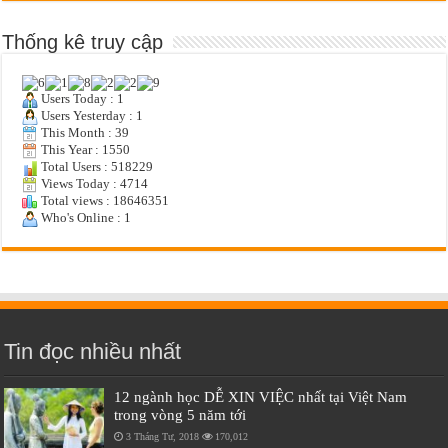
Thống kê truy cập
Users Today : 1
Users Yesterday : 1
This Month : 39
This Year : 1550
Total Users : 518229
Views Today : 4714
Total views : 18646351
Who's Online : 1
Tin đọc nhiều nhất
12 ngành học DỄ XIN VIỆC nhất tại Việt Nam
trong vòng 5 năm tới
3 Tháng Tư, 2018
170,012