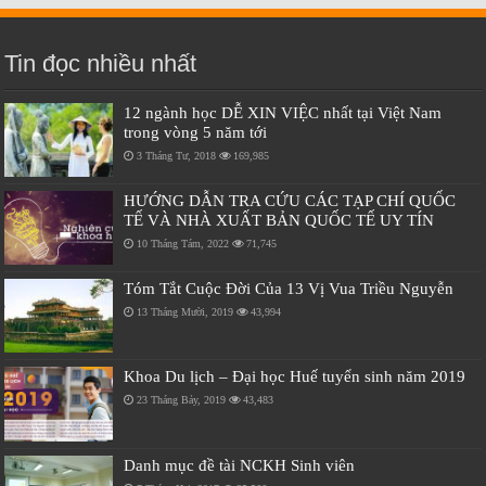
Tin đọc nhiều nhất
12 ngành học DỄ XIN VIỆC nhất tại Việt Nam
trong vòng 5 năm tới
3 Tháng Tư, 2018
169,985
HƯỚNG DẪN TRA CỨU CÁC TẠP CHÍ QUỐC
TẾ VÀ NHÀ XUẤT BẢN QUỐC TẾ UY TÍN
10 Tháng Tám, 2022
71,745
Tóm Tắt Cuộc Đời Của 13 Vị Vua Triều Nguyễn
13 Tháng Mười, 2019
43,994
Khoa Du lịch – Đại học Huế tuyển sinh năm 2019
23 Tháng Bảy, 2019
43,483
Danh mục đề tài NCKH Sinh viên