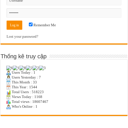
Remember Me
Lost your password?
Thống kê truy cập
Users Today : 1
Users Yesterday : 7
This Month : 33
This Year : 1544
Total Users : 518223
Views Today : 1168
Total views : 18607467
Who's Online : 1