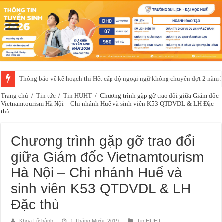
Thông báo về kế hoạch thi Hết cấp độ ngoại ngữ không chuyên đợt 2 năm
Trang chủ
/
Tin tức
/
Tin HUHT
/
Chương trình gặp gỡ trao đổi giữa Giám đốc
Vietnamtourism Hà Nội – Chi nhánh Huế và sinh viên K53 QTDVDL & LH Đặc
thù
Chương trình gặp gỡ trao đổi
giữa Giám đốc Vietnamtourism
Hà Nội – Chi nhánh Huế và
sinh viên K53 QTDVDL & LH
Đặc thù
Khoa Lữ hành
1 Tháng Mười, 2019
Tin HUHT