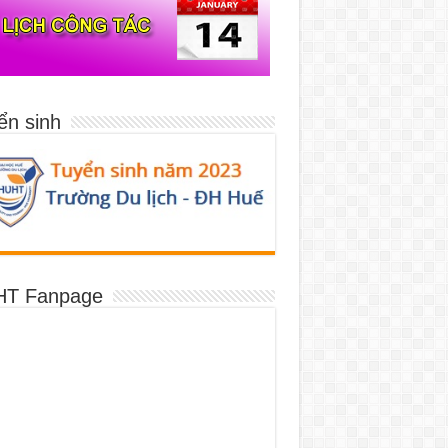
ển sinh
T Fanpage