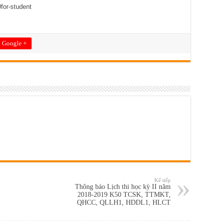
or-student
Google +
Kế tiếp
Thông báo Lịch thi học kỳ II năm
2018-2019 K50 TCSK, TTMKT,
QHCC, QLLH1, HDDL1, HLCT