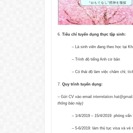
Tiêu chí tuyển dụng thực tập sinh:
– Là sinh viên đang theo học tại Khoa
– Trình độ tiếng Anh cơ bản
– Có thái độ làm việc chăm chỉ, tíc
Quy trình tuyển dụng:
– Gửi CV vào email
interrelation.hat@gmai
thông báo này)
– 1/4/2019 – 15/4/2019: phỏng vấn ứ
– 5-6/2019: làm thủ tục visa và vé 