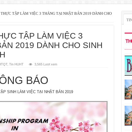
THỰC TẬP LÀM VIỆC 3 THÁNG TẠI NHẬT BẢN 2019 DÀNH CHO
TI
ỰC TẬP LÀM VIỆC 3
BẢN 2019 DÀNH CHO SINH
CH
HTQT
,
Tin HUHT
3,565 Lượt xem
ÔNG BÁO
P SINH LÀM VIỆC TẠI NHẬT BẢN 2019