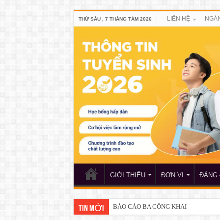
LIÊN HỆ
NGÀN
THỨ SÁU , 7 THÁNG TÁM 2026
GIỚI THIỆU
ĐƠN VỊ
ĐẢNG 
BÁO CÁO BA CÔNG KHAI
TIN MỚI