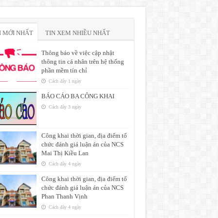
N MỚI NHẤT
TIN XEM NHIỀU NHẤT
Thông báo về việc cập nhật
thông tin cá nhân trên hệ thống
phần mềm tín chỉ
Cách đây 1 ngày
BÁO CÁO BA CÔNG KHAI
Cách đây 3 ngày
Công khai thời gian, địa điểm tổ
chức đánh giá luận án của NCS
Mai Thị Kiều Lan
Cách đây 4 ngày
Công khai thời gian, địa điểm tổ
chức đánh giá luận án của NCS
Phan Thanh Vịnh
Cách đây 4 ngày