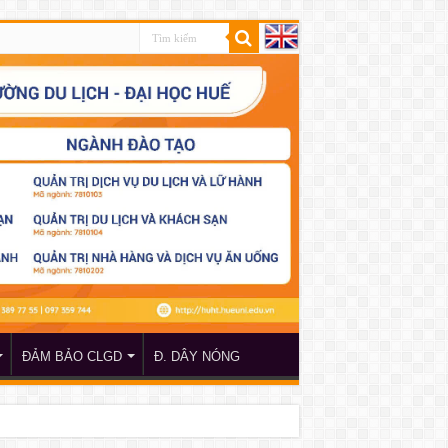
ĐẢM BẢO CLGD
Đ. DÂY NÓNG