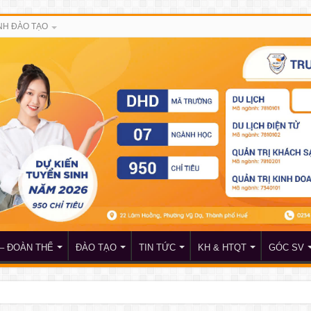
H ĐÀO TẠO
– ĐOÀN THỂ
ĐÀO TẠO
TIN TỨC
KH & HTQT
GÓC SV