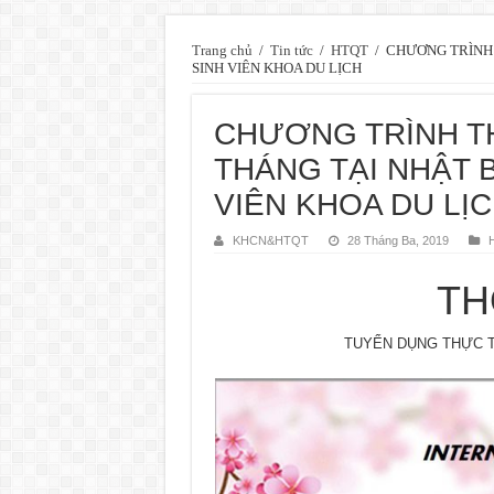
Trang chủ
/
Tin tức
/
HTQT
/
CHƯƠNG TRÌNH 
SINH VIÊN KHOA DU LỊCH
CHƯƠNG TRÌNH TH
THÁNG TẠI NHẬT 
VIÊN KHOA DU LỊ
KHCN&HTQT
28 Tháng Ba, 2019
TH
TUYỂN DỤNG THỰC TẬ