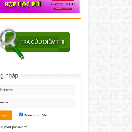
g nhập
Remember Me
st your password?