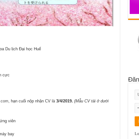
 Du lịch Đại học Huế
h cực
Đăn
l.com
, hạn cuối nộp nhận CV là
3/4/2019.
(Mẫu CV tải ở dưới
ng viên
Lo
máy bay