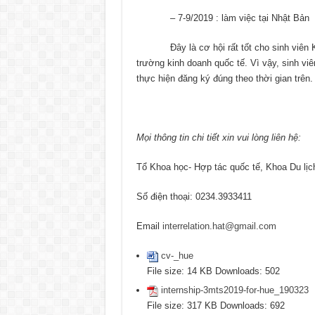
– 7-9/2019 : làm việc tại Nhật Bản
Đây là cơ hội rất tốt cho sinh viên Kho
trường kinh doanh quốc tế. Vì vậy, sinh vi
thực hiện đăng ký đúng theo thời gian trên.
Mọi thông tin chi tiết xin vui lòng liên hệ:
Tổ Khoa học- Hợp tác quốc tế, Khoa Du lịc
Số điện thoại: 0234.3933411
Email
interrelation.hat@gmail.com
cv-_hue
File size:
14 KB
Downloads:
502
internship-3mts2019-for-hue_190323
File size:
317 KB
Downloads:
692