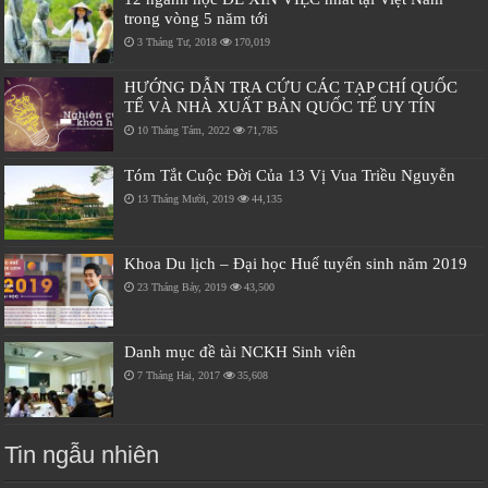
trong vòng 5 năm tới
3 Tháng Tư, 2018
170,019
HƯỚNG DẪN TRA CỨU CÁC TẠP CHÍ QUỐC
TẾ VÀ NHÀ XUẤT BẢN QUỐC TẾ UY TÍN
10 Tháng Tám, 2022
71,785
Tóm Tắt Cuộc Đời Của 13 Vị Vua Triều Nguyễn
13 Tháng Mười, 2019
44,135
Khoa Du lịch – Đại học Huế tuyển sinh năm 2019
23 Tháng Bảy, 2019
43,500
Danh mục đề tài NCKH Sinh viên
7 Tháng Hai, 2017
35,608
Tin ngẫu nhiên