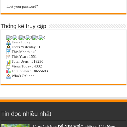
Lost your password?
Thống kê truy cập
Users Today : 1
Users Yesterday : 1
This Month : 40
This Year : 1551
Total Users : 518230
Views Today : 4332
Total views : 18655693
Who's Online : 1
Tin đọc nhiều nhất
12 ngành học DỄ XIN VIỆC nhất tại Việt Nam