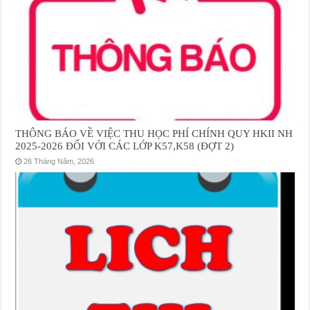
THÔNG BÁO VỀ VIỆC THU HỌC PHÍ CHÍNH QUY HKII NH
2025-2026 ĐỐI VỚI CÁC LỚP K57,K58 (ĐỢT 2)
26 Tháng Năm, 2026