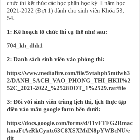
chức thi kết thúc các học phần học kỳ II năm học
2021-2022 (Đợt 1) dành cho sinh viên Khóa 53,
54.
1: Kế hoạch tổ chức thi cụ thể như sau:
704_kh_dhh1
2: Danh sách sinh viên vào phòng thi:
https://www.mediafire.com/file/5vtahph5mtlwh3
2/DANH_SACH_VAO_PHONG_THI_HKII%2
52C_2021-2022_%2528DOT_1%2529.rar/file
3: Đối với sinh viên trùng lịch thi, lịch thực tập
điền vào mẫu google form bên dưới:
https://docs.google.com/forms/d/11vFTFG2Rmac
kmaFtAeRkCyntc63C8XSXMdN8pYWBcNU/e
dit