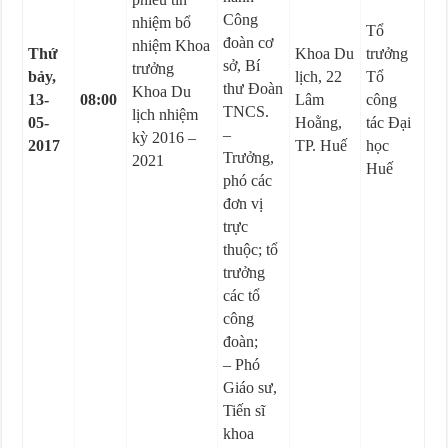
Công
nhiệm bổ
Tổ
đoàn cơ
nhiệm Khoa
Thứ
Khoa Du
trưởng
sở, Bí
trưởng
bảy,
lịch, 22
Tổ
thư Đoàn
Khoa Du
13-
08:00
Lâm
công
TNCS.
lịch nhiệm
05-
Hoằng,
tác Đại
–
kỳ 2016 –
2017
TP. Huế
học
Trưởng,
2021
Huế
phó các
đơn vị
trực
thuộc; tổ
trưởng
các tổ
công
đoàn;
– Phó
Giáo sư,
Tiến sĩ
khoa