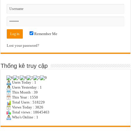
Remember Me
Lost your password?
Thống kê truy cập
Users Today : 1
Users Yesterday : 1
This Month : 39
This Year : 1550
Total Users : 518229
Views Today : 3826
Total views : 18645463
Who's Online : 1