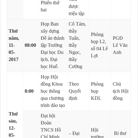
Phiên thứ
được
hai
triệu tập
Họp Ban
Cô Tám,
Thứ
xây dựng
thầy
Phòng
năm,
Đề án thành
Tuấn,
PGĐ
họp I.2,
11-
08:00
lập Trường
thầy
Lê Văn
số 04 Lê
05-
Đại học Du
Ngọc,
Anh
Lợi
2017
lịch, Đại
thầy
học Huế.
Cường
Họp Hội
đồng Khoa
Theo
Phòng
Chủ
8:00
học thông
Quyết
họp
tịch Hội
qua chương
định
KDL
đồng
trình đào tạo
Thứ
Đại hội
sáu,
Đoàn
12-
TNCS Hồ
Hội
– Đại
Bí thư
05-
Chí Minh
trường