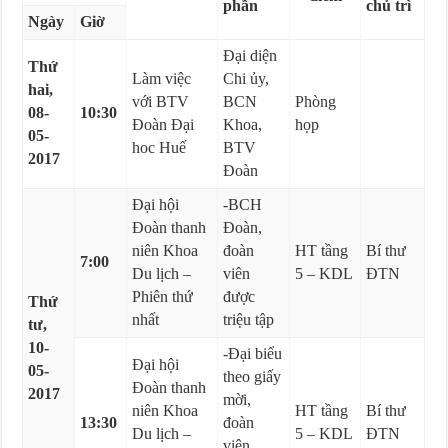
phần
chủ trì
Ngày
Giờ
Đại diện
Thứ
Làm việc
Chi ủy,
hai,
với BTV
BCN
Phòng
08-
10:30
Đoàn Đại
Khoa,
họp
05-
hoc Huế
BTV
2017
Đoàn
Đại hội
-BCH
Đoàn thanh
Đoàn,
niên Khoa
đoàn
HT tầng
Bí thư
7:00
Du lịch –
viên
5 – KDL
ĐTN
Phiên thứ
được
Thứ
nhất
triệu tập
tư,
10-
-Đại biểu
Đại hội
05-
theo giấy
Đoàn thanh
2017
mời,
niên Khoa
HT tầng
Bí thư
13:30
đoàn
Du lịch –
5 – KDL
ĐTN
viên