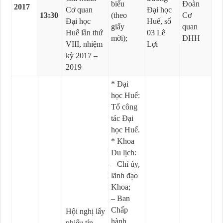
biểu
Đoàn
2017
Cơ quan
Đại học
13:30
(theo
Cơ
Đại học
Huế, số
giấy
quan
Huế lần thứ
03 Lê
mời);
ĐHH
VIII, nhiệm
Lợi
kỳ 2017 –
2019
* Đại
học Huế:
Tổ công
tác Đại
học Huế.
* Khoa
Du lịch:
– Chỉ ủy,
lãnh đạo
Khoa;
– Ban
Chấp
Hội nghị lấy
hành
phiếu tín