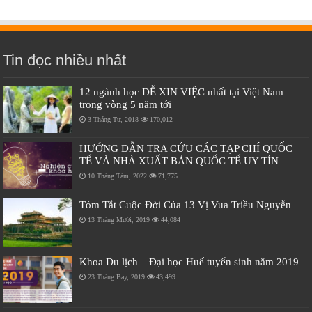
Tin đọc nhiều nhất
12 ngành học DỄ XIN VIỆC nhất tại Việt Nam
trong vòng 5 năm tới
3 Tháng Tư, 2018
170,012
HƯỚNG DẪN TRA CỨU CÁC TẠP CHÍ QUỐC
TẾ VÀ NHÀ XUẤT BẢN QUỐC TẾ UY TÍN
10 Tháng Tám, 2022
71,775
Tóm Tắt Cuộc Đời Của 13 Vị Vua Triều Nguyễn
13 Tháng Mười, 2019
44,084
Khoa Du lịch – Đại học Huế tuyển sinh năm 2019
23 Tháng Bảy, 2019
43,499